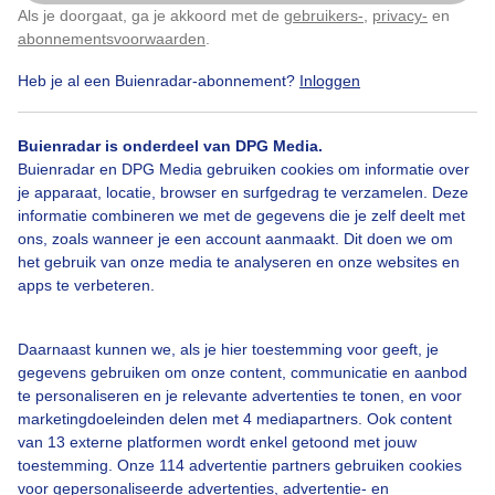
Als je doorgaat, ga je akkoord met de
gebruikers-
,
privacy-
en
Klik
hier
om dit aan te passen
Bermbloeiers
Lente
Zon
abonnementsvoorwaarden
.
Heb je al een Buienradar-abonnement?
Inloggen
Bekijk slideshow
Buienradar is onderdeel van DPG Media.
Buienradar en DPG Media gebruiken cookies om informatie over
je apparaat, locatie, browser en surfgedrag te verzamelen. Deze
informatie combineren we met de gegevens die je zelf deelt met
ons, zoals wanneer je een account aanmaakt. Dit doen we om
het gebruik van onze media te analyseren en onze websites en
Een moment geduld aub...
apps te verbeteren.
Daarnaast kunnen we, als je hier toestemming voor geeft, je
gegevens gebruiken om onze content, communicatie en aanbod
te personaliseren en je relevante advertenties te tonen, en voor
marketingdoeleinden delen met 4 mediapartners. Ook content
van 13 externe platformen wordt enkel getoond met jouw
Over Buienradar
toestemming. Onze 114 advertentie partners gebruiken cookies
voor gepersonaliseerde advertenties, advertentie- en