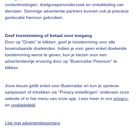
Bedrijfsgegevens
contentmetingen, doelgroepenonderzoek en ontwikkeling van
diensten. Sommige advertentie partners kunnen ook je precieze
Veelgestelde vragen
geolocatie hiervoor gebruiken.
Contact
Toegankelijkheid
Geef toestemming of betaal voor toegang
Door op "Gratis" te klikken, geef je toestemming voor alle
Gebruikersvoorwaarden
bovenstaande doeleinden. Indien je voor geen enkel doeleinde
toestemming wenst te geven, kun je kiezen voor een
Adverteren
advertentievrije ervaring door op “Buienradar Premium” te
Buienradar Team
klikken.
Privacy beleid
Jouw keuze geldt enkel voor Buienradar en kun je opnieuw
Cookie beleid
aanpassen of intrekken via “Privacy-instellingen” onderaan onze
Privacy instellingen
website of in het menu van onze app. Lees meer in ons
privacy-
en
cookiebeleid
.
Gratis weerdata
@BuienradarNL
Lijst met advertentiepartners
Buienradar