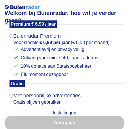
Welkom bij Buienradar, hoe wil je verder
gaan?
Premium € 6,99 / jaar
Mogen we je locatie gebruiken voor het
Voorjaar in Haarlem vandaag langs het Spaarne
weer?
Buienradar Premium
Voor slechts
€ 6,99 per jaar
(€ 0,58 per maand)
Advertentievrij en privacy veilig
Ontvang voor min. € 40,- aan cadeaus
Indien je hier nog geen akkoord op hebt gegeven,
verschijnt er zo een pop-up uit je browser waarin
10% donatie aan Staatsbosbeheer
deze toestemming gevraagd wordt.
Elk moment opzegbaar
Gratis
Is goed, toon de popup
Met persoonlijke advertenties
Voorjaar in Haarlem vandaag langs het Spaarne
Gratis blijven gebruiken
Door: Jos Hendriks
Gemaakt: 31-03-2026, 50x bekeken
Instellingen
Nu niet, misschien later
Doorgaan
Gebruik je Safari en wil je niet elke dag deze pop-up zien?