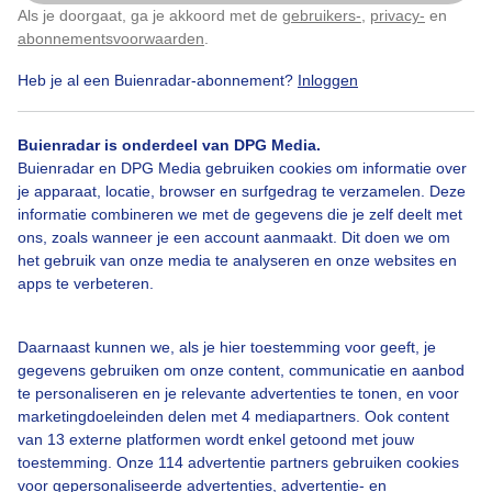
Als je doorgaat, ga je akkoord met de
gebruikers-
,
privacy-
en
Klik
hier
om dit aan te passen
abonnementsvoorwaarden
.
Heb je al een Buienradar-abonnement?
Inloggen
Buienradar is onderdeel van DPG Media.
Buienradar en DPG Media gebruiken cookies om informatie over
je apparaat, locatie, browser en surfgedrag te verzamelen. Deze
informatie combineren we met de gegevens die je zelf deelt met
ons, zoals wanneer je een account aanmaakt. Dit doen we om
het gebruik van onze media te analyseren en onze websites en
apps te verbeteren.
In alle vroegte fietste ik de zon tegemoet.
Daarnaast kunnen we, als je hier toestemming voor geeft, je
gegevens gebruiken om onze content, communicatie en aanbod
Door: Thea
Gemaakt: 29-03-2026, 48x bekeken
te personaliseren en je relevante advertenties te tonen, en voor
marketingdoeleinden delen met 4 mediapartners. Ook content
van 13 externe platformen wordt enkel getoond met jouw
toestemming. Onze 114 advertentie partners gebruiken cookies
Zonsopkomst
voor gepersonaliseerde advertenties, advertentie- en