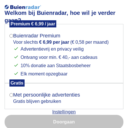
Welkom bij Buienradar, hoe wil je verder
gaan?
Premium € 6,99 / jaar
Mogen we je locatie gebruiken voor het
Lees meer.
weer?
Buienradar Premium
Prachtige zonsopgang
Voor slechts
€ 6,99 per jaar
(€ 0,58 per maand)
Advertentievrij en privacy veilig
Ontvang voor min. € 40,- aan cadeaus
Indien je hier nog geen akkoord op hebt gegeven,
verschijnt er zo een pop-up uit je browser waarin
10% donatie aan Staatsbosbeheer
deze toestemming gevraagd wordt.
Elk moment opzegbaar
Gratis
Is goed, toon de popup
Met persoonlijke advertenties
Gratis blijven gebruiken
Instellingen
Nu niet, misschien later
Doorgaan
Gebruik je Safari en wil je niet elke dag deze pop-up zien?