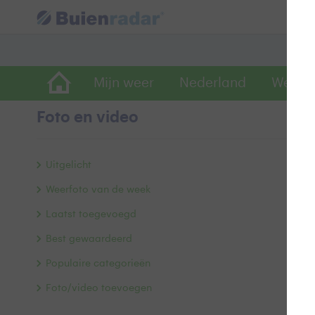
Mijn weer
Nederland
Wereld
Foto en video
W
Uitgelicht
Weerfoto van de week
Laatst toegevoegd
Best gewaardeerd
Populaire categorieën
Foto/video toevoegen