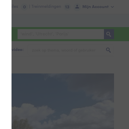
tie:
Files
| Treinmeldingen
Mijn Account
0
13
foto & video: