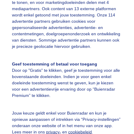
te tonen, en voor marketingdoeleinden delen met 4
ekijk slideshow
mediapartners. Ook content van 13 externe platformen
wordt enkel getoond met jouw toestemming. Onze 114
advertentie partners gebruiken cookies voor
gepersonaliseerde advertenties, advertentie- en
contentmetingen, doelgroepenonderzoek en ontwikkeling
van diensten. Sommige advertentie partners kunnen ook
Een moment geduld
je precieze geolocatie hiervoor gebruiken.
Geef toestemming of betaal voor toegang
Door op "Gratis" te klikken, geef je toestemming voor alle
uienradar
Mijn weer
bovenstaande doeleinden. Indien je voor geen enkel
doeleinde toestemming wenst te geven, kun je kiezen
fsgegevens
De Bilt
voor een advertentievrije ervaring door op “Buienradar
Premium” te klikken.
stelde vragen
t
Jouw keuze geldt enkel voor Buienradar en kun je
elijkheid
opnieuw aanpassen of intrekken via “Privacy-instellingen”
onderaan onze website of in het menu van onze app.
kersvoorwaarden
Lees meer in ons
privacy-
en
cookiebeleid
.