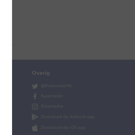
 aub...
Overig
@BuienradarNL
Buienradar
Buienradar
Download de Android app
Download de iOS app