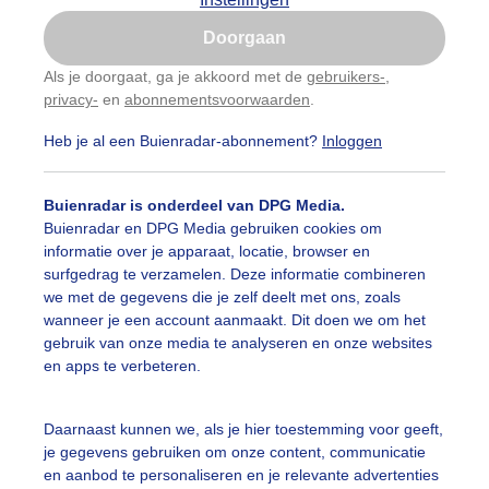
Is goed, toon de popup
Doorgaan
Nu niet, misschien later
Als je doorgaat, ga je akkoord met de
gebruikers-
,
privacy-
en
abonnementsvoorwaarden
.
Gebruik je Safari en wil je niet elke dag deze pop-up
zien?
Heb je al een Buienradar-abonnement?
Inloggen
Klik
hier
om dit aan te passen
Buienradar is onderdeel van DPG Media.
Buienradar en DPG Media gebruiken cookies om
informatie over je apparaat, locatie, browser en
surfgedrag te verzamelen. Deze informatie combineren
we met de gegevens die je zelf deelt met ons, zoals
wanneer je een account aanmaakt. Dit doen we om het
gebruik van onze media te analyseren en onze websites
r: Jolanda Pelkmans
Gemaakt: 28-03-2026, 39x bekeken
en apps te verbeteren.
aterspiegeling
Zon
Wolken
Daarnaast kunnen we, als je hier toestemming voor geeft,
je gegevens gebruiken om onze content, communicatie
en aanbod te personaliseren en je relevante advertenties