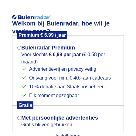
Reisinforma
Lees meer.
Welkom bij Buienradar, hoe wil je
verder gaan?
Premium € 6,99 / jaar
wijd
Foto en video
Weerzine
Buienradar Premium
Zoeken in 
Voor slechts
€ 6,99 per jaar
(€ 0,58 per
maand)
Mogen we je locatie gebruiken voor
aterspiegeling
Advertentievrij en privacy veilig
het weer?
Ontvang voor min. € 40,- aan cadeaus
10% donatie aan Staatsbosbeheer
Elk moment opzegbaar
Indien je hier nog geen akkoord op hebt
Gratis
gegeven, verschijnt er zo een pop-up uit
je browser waarin deze toestemming
Met persoonlijke advertenties
gevraagd wordt.
Gratis blijven gebruiken
Instellingen