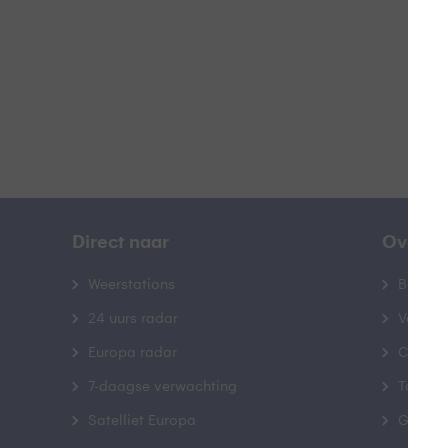
B
Direct naar
Over B
Weerstations
Bedrij
24 uurs radar
Veelge
Europa radar
Contac
7-daagse verwachting
Toegank
Satelliet Europa
Gebrui