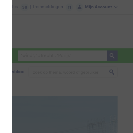
tie:
Files
| Treinmeldingen
Mijn Account
38
11
foto & video: