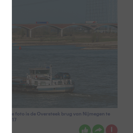
. Op de foto is de Oversteek brug van Nijmegen te
p: 11:17