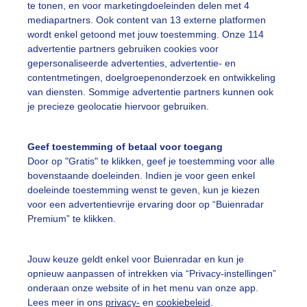
te tonen, en voor marketingdoeleinden delen met 4
mediapartners. Ook content van 13 externe platformen
wordt enkel getoond met jouw toestemming. Onze 114
aal
Lente
Zon
advertentie partners gebruiken cookies voor
gepersonaliseerde advertenties, advertentie- en
contentmetingen, doelgroepenonderzoek en ontwikkeling
ekijk slideshow
van diensten. Sommige advertentie partners kunnen ook
je precieze geolocatie hiervoor gebruiken.
Geef toestemming of betaal voor toegang
Door op "Gratis" te klikken, geef je toestemming voor alle
bovenstaande doeleinden. Indien je voor geen enkel
Een moment geduld
doeleinde toestemming wenst te geven, kun je kiezen
voor een advertentievrije ervaring door op “Buienradar
Premium” te klikken.
uienradar
Mijn weer
Jouw keuze geldt enkel voor Buienradar en kun je
opnieuw aanpassen of intrekken via “Privacy-instellingen”
fsgegevens
De Bilt
onderaan onze website of in het menu van onze app.
stelde vragen
Lees meer in ons
privacy-
en
cookiebeleid
.