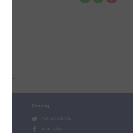
 aub...
Overig
@BuienradarNL
Buienradar