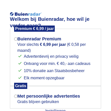
Reisinforma
Welkom bij Buienradar, hoe wil je
verder gaan?
Premium € 6,99 / jaar
Buienradar Premium
Voor slechts
€ 6,99 per jaar
(€ 0,58 per
wijd
Foto en video
Weerzine
maand)
Mogen we je locatie gebruiken voor
Advertentievrij en privacy veilig
het weer?
Zoeken in 
Ontvang voor min. € 40,- aan cadeaus
10% donatie aan Staatsbosbeheer
nderweg naar de Oversteek
Elk moment opzegbaar
Indien je hier nog geen akkoord op hebt
Gratis
gegeven, verschijnt er zo een pop-up uit
je browser waarin deze toestemming
Met persoonlijke advertenties
gevraagd wordt.
Gratis blijven gebruiken
Instellingen