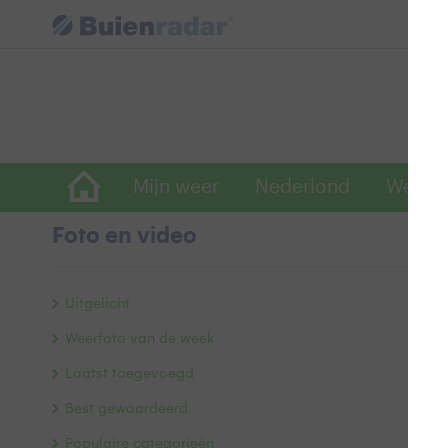
Mijn weer
Nederland
Wereld
Foto en video
O
Uitgelicht
Weerfoto van de week
Laatst toegevoegd
Best gewaardeerd
Populaire categorieën