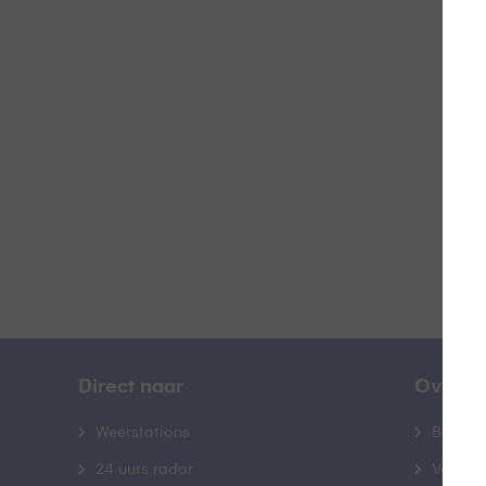
W
B
Direct naar
Over B
Weerstations
Bedrij
24 uurs radar
Veelge