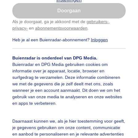
Is goed, toon de popup
Doorgaan
Nu niet, misschien later
Als je doorgaat, ga je akkoord met de
gebruikers-
,
privacy-
en
abonnementsvoorwaarden
.
Gebruik je Safari en wil je niet elke dag deze pop-up
zien?
Heb je al een Buienradar-abonnement?
Inloggen
Klik
hier
om dit aan te passen
Buienradar is onderdeel van DPG Media.
Buienradar en DPG Media gebruiken cookies om
informatie over je apparaat, locatie, browser en
surfgedrag te verzamelen. Deze informatie combineren
we met de gegevens die je zelf deelt met ons, zoals
wanneer je een account aanmaakt. Dit doen we om het
gebruik van onze media te analyseren en onze websites
en apps te verbeteren.
 blauwe lucht, lente weer en een zon die straalt op de Waal
Daarnaast kunnen we, als je hier toestemming voor geeft,
n. Fotograaf: Waylon Geulebert Datum: 27-03-2026 Tijdsti
je gegevens gebruiken om onze content, communicatie
en aanbod te personaliseren en je relevante advertenties
r: Waylon
Gemaakt: 27-03-2026, 67x bekeken