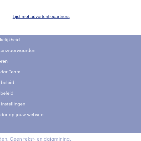
fsgegevens
De Bilt
Lijst met advertentiepartners
stelde vragen
t
elijkheid
kersvoorwaarden
eren
adar Team
 beleid
 beleid
 instellingen
adar op jouw website
en. Geen tekst- en datamining.