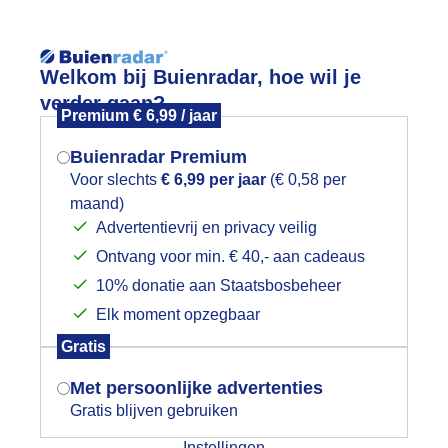
Reisinforma
Lees meer.
Welkom bij Buienradar, hoe wil je
verder gaan?
Premium € 6,99 / jaar
wijd
Foto en video
Weerzine
Buienradar Premium
Zoeken in 
Voor slechts
€ 6,99 per jaar
(€ 0,58 per
maand)
Mogen we je locatie gebruiken voor
ooie luchten boven Ede
Advertentievrij en privacy veilig
het weer?
Ontvang voor min. € 40,- aan cadeaus
10% donatie aan Staatsbosbeheer
Elk moment opzegbaar
Indien je hier nog geen akkoord op hebt
Gratis
gegeven, verschijnt er zo een pop-up uit
je browser waarin deze toestemming
Met persoonlijke advertenties
gevraagd wordt.
Gratis blijven gebruiken
Instellingen