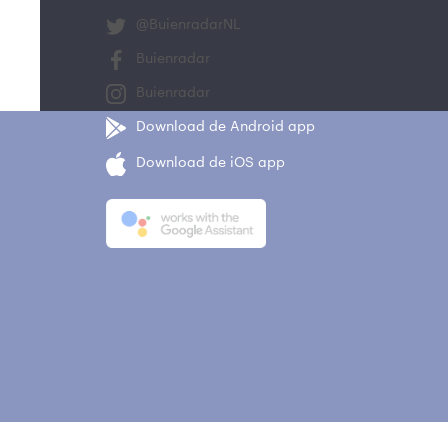
@BuienradarNL
Buienradar
Buienradar
Download de Android app
Download de iOS app