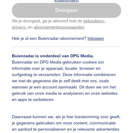
Is goed, toon de popup
Doorgaan
Nu niet, misschien later
Als je doorgaat, ga je akkoord met de
gebruikers-
,
privacy-
en
abonnementsvoorwaarden
.
Gebruik je Safari en wil je niet elke dag deze pop-up
zien?
Heb je al een Buienradar-abonnement?
Inloggen
Klik
hier
om dit aan te passen
Buienradar is onderdeel van DPG Media.
Buienradar en DPG Media gebruiken cookies om
informatie over je apparaat, locatie, browser en
surfgedrag te verzamelen. Deze informatie combineren
we met de gegevens die je zelf deelt met ons, zoals
wanneer je een account aanmaakt. Dit doen we om het
gebruik van onze media te analyseren en onze websites
en apps te verbeteren.
Daarnaast kunnen we, als je hier toestemming voor geeft,
je gegevens gebruiken om onze content, communicatie
en aanbod te personaliseren en je relevante advertenties