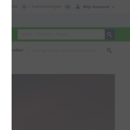
tie:
Files
| Treinmeldingen
Mijn Account
0
10
foto & video: