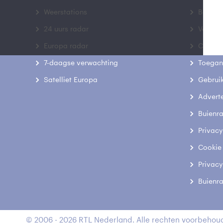
Weerstations
Bedrij
24 uurs radar
Veelge
Europa radar
Contac
7-daagse verwachting
Toegank
Satelliet Europa
Gebrui
Advert
Buienr
Privacy
Cookie
Privacy
Buienr
© 2006 - 2026 RTL Nederland. Alle rechten voorbehoud