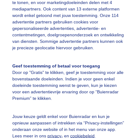
te tonen, en voor marketingdoeleinden delen met 4
mediapartners. Ook content van 13 externe platformen
oie luchten boven Ede
wordt enkel getoond met jouw toestemming. Onze 114
r: Sandra Hols-Brugman
Gemaakt: 24-03-2026, 110x bekeken
advertentie partners gebruiken cookies voor
gepersonaliseerde advertenties, advertentie- en
contentmetingen, doelgroepenonderzoek en ontwikkeling
ente
Wolken
Zonsondergang
van diensten. Sommige advertentie partners kunnen ook
je precieze geolocatie hiervoor gebruiken.
ekijk slideshow
Geef toestemming of betaal voor toegang
Door op "Gratis" te klikken, geef je toestemming voor alle
bovenstaande doeleinden. Indien je voor geen enkel
doeleinde toestemming wenst te geven, kun je kiezen
voor een advertentievrije ervaring door op “Buienradar
Premium” te klikken.
Een moment geduld
Jouw keuze geldt enkel voor Buienradar en kun je
opnieuw aanpassen of intrekken via “Privacy-instellingen”
onderaan onze website of in het menu van onze app.
uienradar
Mijn weer
Lees meer in ons
privacy-
en
cookiebeleid
.