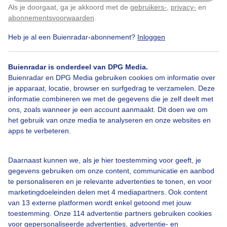
Avondrood
Als je doorgaat, ga je akkoord met de
gebruikers-
,
privacy-
en
Klik
hier
om dit aan te passen
abonnementsvoorwaarden
.
Door: Sandra Hols-Brugman
Gemaakt: 10-05-2026, 36x bekeken
Heb je al een Buienradar-abonnement?
Inloggen
Buienradar is onderdeel van DPG Media.
Buienradar en DPG Media gebruiken cookies om informatie over
Zonsondergang
Wolken
je apparaat, locatie, browser en surfgedrag te verzamelen. Deze
informatie combineren we met de gegevens die je zelf deelt met
ons, zoals wanneer je een account aanmaakt. Dit doen we om
Bekijk slideshow
het gebruik van onze media te analyseren en onze websites en
apps te verbeteren.
Daarnaast kunnen we, als je hier toestemming voor geeft, je
gegevens gebruiken om onze content, communicatie en aanbod
te personaliseren en je relevante advertenties te tonen, en voor
Een moment geduld aub...
marketingdoeleinden delen met 4 mediapartners. Ook content
van 13 externe platformen wordt enkel getoond met jouw
toestemming. Onze 114 advertentie partners gebruiken cookies
voor gepersonaliseerde advertenties, advertentie- en