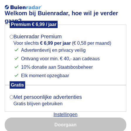
Welkom bij Buienradar, hoe wil je verder
gaan?
Premium € 6,99 / jaar
Mogen we je locatie gebruiken voor het
Avondrood
weer?
Buienradar Premium
Voor slechts
€ 6,99 per jaar
(€ 0,58 per maand)
Advertentievrij en privacy veilig
Ontvang voor min. € 40,- aan cadeaus
Indien je hier nog geen akkoord op hebt gegeven,
verschijnt er zo een pop-up uit je browser waarin
10% donatie aan Staatsbosbeheer
deze toestemming gevraagd wordt.
Elk moment opzegbaar
Gratis
Is goed, toon de popup
Met persoonlijke advertenties
Gratis blijven gebruiken
Instellingen
Nu niet, misschien later
Doorgaan
Gebruik je Safari en wil je niet elke dag deze pop-up zien?