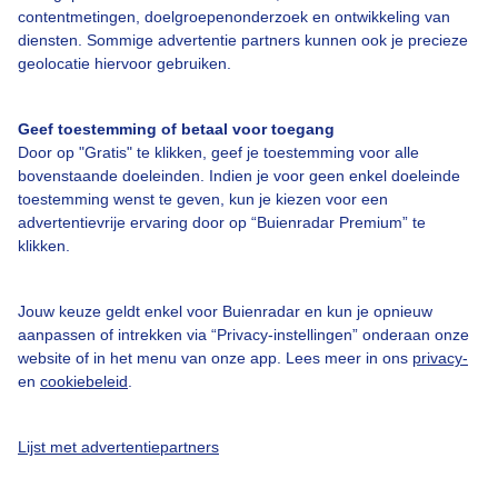
contentmetingen, doelgroepenonderzoek en ontwikkeling van
diensten. Sommige advertentie partners kunnen ook je precieze
geolocatie hiervoor gebruiken.
Over Buienradar
Geef toestemming of betaal voor toegang
Bedrijfsgegevens
Door op "Gratis" te klikken, geef je toestemming voor alle
bovenstaande doeleinden. Indien je voor geen enkel doeleinde
Veelgestelde vragen
toestemming wenst te geven, kun je kiezen voor een
Contact
advertentievrije ervaring door op “Buienradar Premium” te
klikken.
Toegankelijkheid
Gebruikersvoorwaarden
Jouw keuze geldt enkel voor Buienradar en kun je opnieuw
aanpassen of intrekken via “Privacy-instellingen” onderaan onze
Adverteren
website of in het menu van onze app. Lees meer in ons
privacy-
Buienradar Team
en
cookiebeleid
.
Privacy beleid
Lijst met advertentiepartners
Cookie beleid
Privacy instellingen