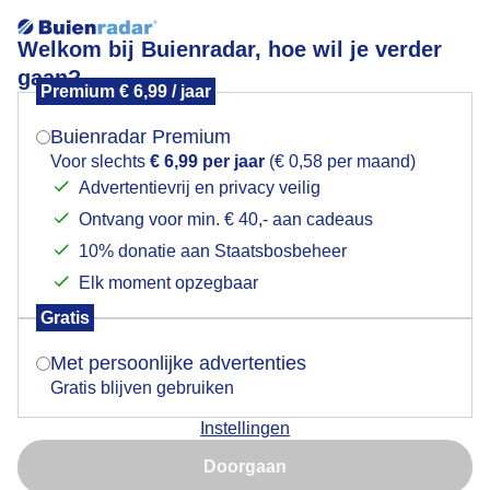
Welkom bij Buienradar, hoe wil je verder
gaan?
Premium € 6,99 / jaar
Mogen we je locatie gebruiken voor het
Lees meer.
weer?
Buienradar Premium
Magnolia
Voor slechts
€ 6,99 per jaar
(€ 0,58 per maand)
Advertentievrij en privacy veilig
Ontvang voor min. € 40,- aan cadeaus
Indien je hier nog geen akkoord op hebt gegeven,
verschijnt er zo een pop-up uit je browser waarin
10% donatie aan Staatsbosbeheer
deze toestemming gevraagd wordt.
Elk moment opzegbaar
Gratis
Is goed, toon de popup
Met persoonlijke advertenties
Gratis blijven gebruiken
Instellingen
Nu niet, misschien later
Magnolia
Doorgaan
Gebruik je Safari en wil je niet elke dag deze pop-up zien?