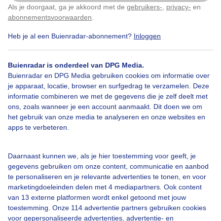
Als je doorgaat, ga je akkoord met de
gebruikers-
,
privacy-
en
Klik
hier
om dit aan te passen
Door: Martha kivits
Gemaakt: 20-03-2026, 55x bekeken
abonnementsvoorwaarden
.
Heb je al een Buienradar-abonnement?
Inloggen
Lentebloeiers
Lente
Zon
Buienradar is onderdeel van DPG Media.
Buienradar en DPG Media gebruiken cookies om informatie over
je apparaat, locatie, browser en surfgedrag te verzamelen. Deze
informatie combineren we met de gegevens die je zelf deelt met
Bekijk slideshow
ons, zoals wanneer je een account aanmaakt. Dit doen we om
het gebruik van onze media te analyseren en onze websites en
apps te verbeteren.
Daarnaast kunnen we, als je hier toestemming voor geeft, je
Een moment geduld aub...
gegevens gebruiken om onze content, communicatie en aanbod
te personaliseren en je relevante advertenties te tonen, en voor
marketingdoeleinden delen met 4 mediapartners. Ook content
van 13 externe platformen wordt enkel getoond met jouw
toestemming. Onze 114 advertentie partners gebruiken cookies
voor gepersonaliseerde advertenties, advertentie- en