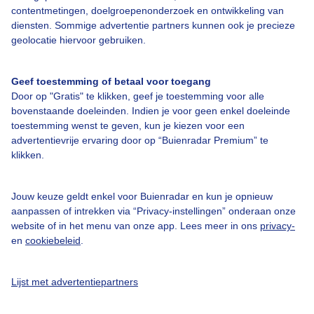
contentmetingen, doelgroepenonderzoek en ontwikkeling van
diensten. Sommige advertentie partners kunnen ook je precieze
Over Buienradar
geolocatie hiervoor gebruiken.
Bedrijfsgegevens
Geef toestemming of betaal voor toegang
Veelgestelde vragen
Door op "Gratis" te klikken, geef je toestemming voor alle
bovenstaande doeleinden. Indien je voor geen enkel doeleinde
Contact
toestemming wenst te geven, kun je kiezen voor een
advertentievrije ervaring door op “Buienradar Premium” te
Toegankelijkheid
klikken.
Gebruikersvoorwaarden
Adverteren
Jouw keuze geldt enkel voor Buienradar en kun je opnieuw
aanpassen of intrekken via “Privacy-instellingen” onderaan onze
Buienradar Team
website of in het menu van onze app. Lees meer in ons
privacy-
Privacy beleid
en
cookiebeleid
.
Cookie beleid
Lijst met advertentiepartners
Privacy instellingen
Gratis weerdata