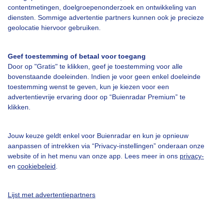
contentmetingen, doelgroepenonderzoek en ontwikkeling van
diensten. Sommige advertentie partners kunnen ook je precieze
Bedrijfsgegevens
geolocatie hiervoor gebruiken.
Veelgestelde vragen
Geef toestemming of betaal voor toegang
Contact
Door op "Gratis" te klikken, geef je toestemming voor alle
Toegankelijkheid
bovenstaande doeleinden. Indien je voor geen enkel doeleinde
toestemming wenst te geven, kun je kiezen voor een
Gebruikersvoorwaarden
advertentievrije ervaring door op “Buienradar Premium” te
klikken.
Adverteren
Buienradar Team
Jouw keuze geldt enkel voor Buienradar en kun je opnieuw
Privacy beleid
aanpassen of intrekken via “Privacy-instellingen” onderaan onze
website of in het menu van onze app. Lees meer in ons
privacy-
Cookie beleid
en
cookiebeleid
.
Privacy instellingen
Gratis weerdata
Lijst met advertentiepartners
@BuienradarNL