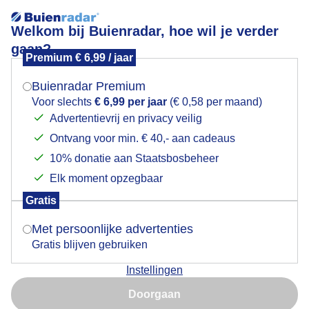
Welkom bij Buienradar, hoe wil je verder
gaan?
Premium € 6,99 / jaar
Mogen we je locatie gebruiken voor het
heerlijk aan zee
weer?
Buienradar Premium
Voor slechts
€ 6,99 per jaar
(€ 0,58 per maand)
Advertentievrij en privacy veilig
Ontvang voor min. € 40,- aan cadeaus
Indien je hier nog geen akkoord op hebt gegeven,
verschijnt er zo een pop-up uit je browser waarin
10% donatie aan Staatsbosbeheer
deze toestemming gevraagd wordt.
Elk moment opzegbaar
Gratis
Is goed, toon de popup
Met persoonlijke advertenties
Gratis blijven gebruiken
heerlijk aan zee
Instellingen
Nu niet, misschien later
Door: Layla Wijsmuller-Vafi
Gemaakt: 03-03-2026, 54x bekeken
Doorgaan
Gebruik je Safari en wil je niet elke dag deze pop-up zien?