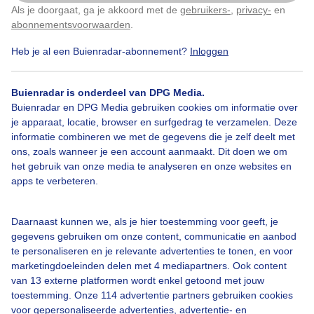
Als je doorgaat, ga je akkoord met de
gebruikers-
,
privacy-
en
Klik
hier
om dit aan te passen
abonnementsvoorwaarden
.
Heb je al een Buienradar-abonnement?
Inloggen
Voorjaar
Winter
Buienradar is onderdeel van DPG Media.
Buienradar en DPG Media gebruiken cookies om informatie over
Bekijk slideshow
je apparaat, locatie, browser en surfgedrag te verzamelen. Deze
informatie combineren we met de gegevens die je zelf deelt met
ons, zoals wanneer je een account aanmaakt. Dit doen we om
het gebruik van onze media te analyseren en onze websites en
apps te verbeteren.
Een moment geduld aub...
Daarnaast kunnen we, als je hier toestemming voor geeft, je
gegevens gebruiken om onze content, communicatie en aanbod
te personaliseren en je relevante advertenties te tonen, en voor
marketingdoeleinden delen met 4 mediapartners. Ook content
van 13 externe platformen wordt enkel getoond met jouw
toestemming. Onze 114 advertentie partners gebruiken cookies
voor gepersonaliseerde advertenties, advertentie- en
Over Buienradar