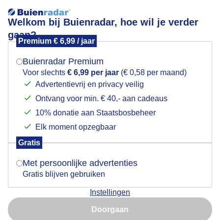
Welkom bij Buienradar, hoe wil je verder
gaan?
Premium € 6,99 / jaar
Mogen we je locatie gebruiken voor het
Druppels
weer?
Buienradar Premium
Voor slechts
€ 6,99 per jaar
(€ 0,58 per maand)
Advertentievrij en privacy veilig
Ontvang voor min. € 40,- aan cadeaus
Indien je hier nog geen akkoord op hebt gegeven,
verschijnt er zo een pop-up uit je browser waarin
10% donatie aan Staatsbosbeheer
deze toestemming gevraagd wordt.
Elk moment opzegbaar
Gratis
Is goed, toon de popup
Met persoonlijke advertenties
Gratis blijven gebruiken
En regen
Instellingen
Nu niet, misschien later
Door: Francien Tax
Gemaakt: 12-02-2026, 29x bekeken
Doorgaan
Gebruik je Safari en wil je niet elke dag deze pop-up zien?