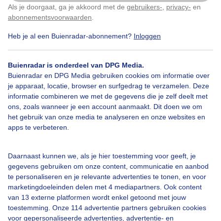
Als je doorgaat, ga je akkoord met de
gebruikers-
,
privacy-
en
Klik
hier
om dit aan te passen
abonnementsvoorwaarden
.
Heb je al een Buienradar-abonnement?
Inloggen
Druppels
Winter
Regen
Buienradar is onderdeel van DPG Media.
Buienradar en DPG Media gebruiken cookies om informatie over
Bekijk slideshow
je apparaat, locatie, browser en surfgedrag te verzamelen. Deze
informatie combineren we met de gegevens die je zelf deelt met
ons, zoals wanneer je een account aanmaakt. Dit doen we om
het gebruik van onze media te analyseren en onze websites en
apps te verbeteren.
Een moment geduld aub...
Daarnaast kunnen we, als je hier toestemming voor geeft, je
gegevens gebruiken om onze content, communicatie en aanbod
te personaliseren en je relevante advertenties te tonen, en voor
marketingdoeleinden delen met 4 mediapartners. Ook content
van 13 externe platformen wordt enkel getoond met jouw
toestemming. Onze 114 advertentie partners gebruiken cookies
voor gepersonaliseerde advertenties, advertentie- en
Over Buienradar