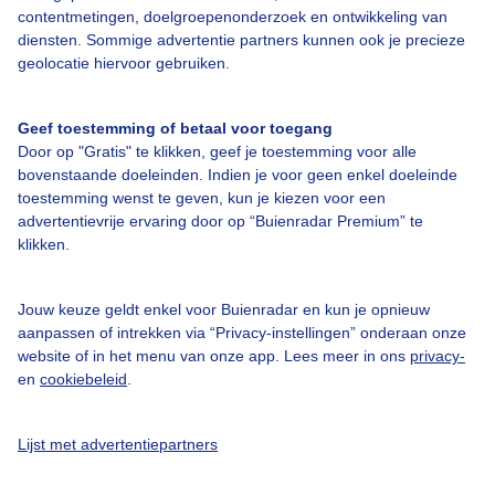
contentmetingen, doelgroepenonderzoek en ontwikkeling van
diensten. Sommige advertentie partners kunnen ook je precieze
Bedrijfsgegevens
geolocatie hiervoor gebruiken.
Veelgestelde vragen
Geef toestemming of betaal voor toegang
Contact
Door op "Gratis" te klikken, geef je toestemming voor alle
Toegankelijkheid
bovenstaande doeleinden. Indien je voor geen enkel doeleinde
toestemming wenst te geven, kun je kiezen voor een
Gebruikersvoorwaarden
advertentievrije ervaring door op “Buienradar Premium” te
klikken.
Adverteren
Buienradar Team
Jouw keuze geldt enkel voor Buienradar en kun je opnieuw
Privacy beleid
aanpassen of intrekken via “Privacy-instellingen” onderaan onze
website of in het menu van onze app. Lees meer in ons
privacy-
Cookie beleid
en
cookiebeleid
.
Privacy instellingen
Gratis weerdata
Lijst met advertentiepartners
@BuienradarNL