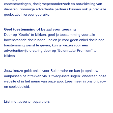
contentmetingen, doelgroepenonderzoek en ontwikkeling van
diensten. Sommige advertentie partners kunnen ook je precieze
geolocatie hiervoor gebruiken.
Over Buienradar
Geef toestemming of betaal voor toegang
Bedrijfsgegevens
Door op "Gratis" te klikken, geef je toestemming voor alle
bovenstaande doeleinden. Indien je voor geen enkel doeleinde
Veelgestelde vragen
toestemming wenst te geven, kun je kiezen voor een
Contact
advertentievrije ervaring door op “Buienradar Premium” te
klikken.
Toegankelijkheid
Gebruikersvoorwaarden
Jouw keuze geldt enkel voor Buienradar en kun je opnieuw
aanpassen of intrekken via “Privacy-instellingen” onderaan onze
Adverteren
website of in het menu van onze app. Lees meer in ons
privacy-
Buienradar Team
en
cookiebeleid
.
Privacy beleid
Lijst met advertentiepartners
Cookie beleid
Privacy instellingen