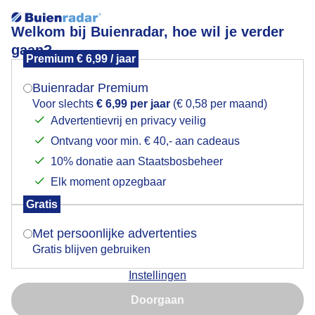
Welkom bij Buienradar, hoe wil je verder
gaan?
Premium € 6,99 / jaar
Mogen we je locatie gebruiken voor het
mistig bij zee...
weer?
Buienradar Premium
Voor slechts
€ 6,99 per jaar
(€ 0,58 per maand)
Advertentievrij en privacy veilig
Ontvang voor min. € 40,- aan cadeaus
Indien je hier nog geen akkoord op hebt gegeven,
verschijnt er zo een pop-up uit je browser waarin
10% donatie aan Staatsbosbeheer
deze toestemming gevraagd wordt.
Elk moment opzegbaar
Gratis
Is goed, toon de popup
Met persoonlijke advertenties
Gratis blijven gebruiken
Instellingen
Nu niet, misschien later
Doorgaan
Gebruik je Safari en wil je niet elke dag deze pop-up zien?