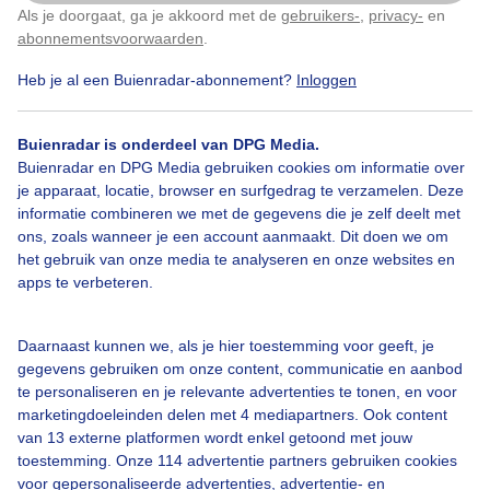
links de dijk..daar achter is de zee...
Als je doorgaat, ga je akkoord met de
gebruikers-
,
privacy-
en
Klik
hier
om dit aan te passen
abonnementsvoorwaarden
.
Door: Nel van Es
Gemaakt: 11-02-2026, 38x bekeken
Heb je al een Buienradar-abonnement?
Inloggen
Buienradar is onderdeel van DPG Media.
Buienradar en DPG Media gebruiken cookies om informatie over
Mistig
Vuurtoren
Motregen
je apparaat, locatie, browser en surfgedrag te verzamelen. Deze
informatie combineren we met de gegevens die je zelf deelt met
ons, zoals wanneer je een account aanmaakt. Dit doen we om
Bekijk slideshow
het gebruik van onze media te analyseren en onze websites en
apps te verbeteren.
Daarnaast kunnen we, als je hier toestemming voor geeft, je
gegevens gebruiken om onze content, communicatie en aanbod
te personaliseren en je relevante advertenties te tonen, en voor
Een moment geduld aub...
marketingdoeleinden delen met 4 mediapartners. Ook content
van 13 externe platformen wordt enkel getoond met jouw
toestemming. Onze 114 advertentie partners gebruiken cookies
voor gepersonaliseerde advertenties, advertentie- en