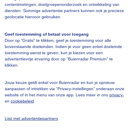
Bedrijfsgegevens
contentmetingen, doelgroepenonderzoek en ontwikkeling van
diensten. Sommige advertentie partners kunnen ook je precieze
Veelgestelde vragen
geolocatie hiervoor gebruiken.
Contact
Toegankelijkheid
Geef toestemming of betaal voor toegang
Door op "Gratis" te klikken, geef je toestemming voor alle
Gebruikersvoorwaarden
bovenstaande doeleinden. Indien je voor geen enkel doeleinde
toestemming wenst te geven, kun je kiezen voor een
Adverteren
advertentievrije ervaring door op “Buienradar Premium” te
Buienradar Team
klikken.
Privacy beleid
Jouw keuze geldt enkel voor Buienradar en kun je opnieuw
Cookie beleid
aanpassen of intrekken via “Privacy-instellingen” onderaan onze
Privacy instellingen
website of in het menu van onze app. Lees meer in ons
privacy-
en
cookiebeleid
.
Gratis weerdata
@BuienradarNL
Lijst met advertentiepartners
Buienradar