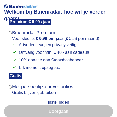
Welkom bij Buienradar, hoe wil je verder
gaan?
Premium € 6,99 / jaar
Mogen we je locatie gebruiken voor het
Wachten op de zon
weer?
Buienradar Premium
Voor slechts
€ 6,99 per jaar
(€ 0,58 per maand)
Advertentievrij en privacy veilig
Ontvang voor min. € 40,- aan cadeaus
Indien je hier nog geen akkoord op hebt gegeven,
verschijnt er zo een pop-up uit je browser waarin
10% donatie aan Staatsbosbeheer
deze toestemming gevraagd wordt.
Elk moment opzegbaar
Gratis
Is goed, toon de popup
Met persoonlijke advertenties
Beverwijk de narcissen wachten op beter weer
Gratis blijven gebruiken
Door: Jos Hendriks
Gemaakt: 10-02-2026, 29x bekeken
Instellingen
Nu niet, misschien later
Doorgaan
Gebruik je Safari en wil je niet elke dag deze pop-up zien?