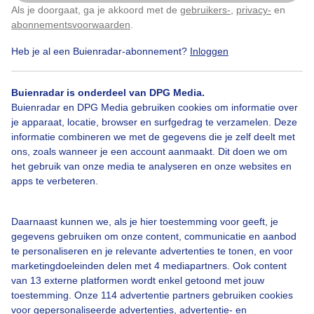
Als je doorgaat, ga je akkoord met de
gebruikers-
,
privacy-
en
Klik
hier
om dit aan te passen
Bermbloeiers
Winter
Wolken
abonnementsvoorwaarden
.
Heb je al een Buienradar-abonnement?
Inloggen
Bekijk slideshow
Buienradar is onderdeel van DPG Media.
Buienradar en DPG Media gebruiken cookies om informatie over
je apparaat, locatie, browser en surfgedrag te verzamelen. Deze
informatie combineren we met de gegevens die je zelf deelt met
ons, zoals wanneer je een account aanmaakt. Dit doen we om
het gebruik van onze media te analyseren en onze websites en
Een moment geduld aub...
apps te verbeteren.
Daarnaast kunnen we, als je hier toestemming voor geeft, je
gegevens gebruiken om onze content, communicatie en aanbod
te personaliseren en je relevante advertenties te tonen, en voor
marketingdoeleinden delen met 4 mediapartners. Ook content
van 13 externe platformen wordt enkel getoond met jouw
Over Buienradar
toestemming. Onze 114 advertentie partners gebruiken cookies
voor gepersonaliseerde advertenties, advertentie- en