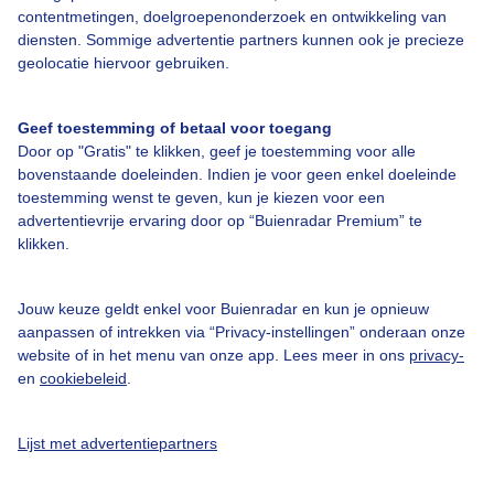
contentmetingen, doelgroepenonderzoek en ontwikkeling van
Bedrijfsgegevens
diensten. Sommige advertentie partners kunnen ook je precieze
geolocatie hiervoor gebruiken.
Veelgestelde vragen
Contact
Geef toestemming of betaal voor toegang
Toegankelijkheid
Door op "Gratis" te klikken, geef je toestemming voor alle
bovenstaande doeleinden. Indien je voor geen enkel doeleinde
Gebruikersvoorwaarden
toestemming wenst te geven, kun je kiezen voor een
advertentievrije ervaring door op “Buienradar Premium” te
Adverteren
klikken.
Buienradar Team
Privacy beleid
Jouw keuze geldt enkel voor Buienradar en kun je opnieuw
aanpassen of intrekken via “Privacy-instellingen” onderaan onze
Cookie beleid
website of in het menu van onze app. Lees meer in ons
privacy-
Privacy instellingen
en
cookiebeleid
.
Gratis weerdata
Lijst met advertentiepartners
@BuienradarNL