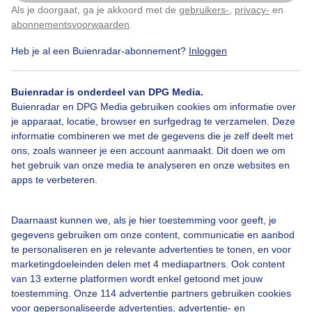
Als je doorgaat, ga je akkoord met de
gebruikers-
,
privacy-
en
Klik
hier
om dit aan te passen
abonnementsvoorwaarden
.
#ijs
#ijsbladeren
Winter
Heb je al een Buienradar-abonnement?
Inloggen
Buienradar is onderdeel van DPG Media.
Bekijk slideshow
Buienradar en DPG Media gebruiken cookies om informatie over
je apparaat, locatie, browser en surfgedrag te verzamelen. Deze
informatie combineren we met de gegevens die je zelf deelt met
ons, zoals wanneer je een account aanmaakt. Dit doen we om
het gebruik van onze media te analyseren en onze websites en
apps te verbeteren.
Een moment geduld aub...
Daarnaast kunnen we, als je hier toestemming voor geeft, je
gegevens gebruiken om onze content, communicatie en aanbod
te personaliseren en je relevante advertenties te tonen, en voor
marketingdoeleinden delen met 4 mediapartners. Ook content
van 13 externe platformen wordt enkel getoond met jouw
Over Buienradar
toestemming. Onze 114 advertentie partners gebruiken cookies
voor gepersonaliseerde advertenties, advertentie- en