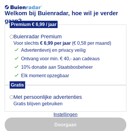
Welkom bij Buienradar, hoe wil je verder
gaan?
Premium € 6,99 / jaar
Mogen we je locatie gebruiken voor het
Ijsbladeren op de autoruit in de provincie Groningen
weer?
Buienradar Premium
Voor slechts
€ 6,99 per jaar
(€ 0,58 per maand)
Advertentievrij en privacy veilig
Ontvang voor min. € 40,- aan cadeaus
Indien je hier nog geen akkoord op hebt gegeven,
verschijnt er zo een pop-up uit je browser waarin
10% donatie aan Staatsbosbeheer
deze toestemming gevraagd wordt.
Elk moment opzegbaar
Gratis
Is goed, toon de popup
Met persoonlijke advertenties
Mooie ijsbladeren op de autoruit in Zuidhorn
vanmorgen
Gratis blijven gebruiken
Instellingen
Nu niet, misschien later
Door: Arnout Bolt
Gemaakt: 10-02-2026, 21x bekeken
Doorgaan
Gebruik je Safari en wil je niet elke dag deze pop-up zien?