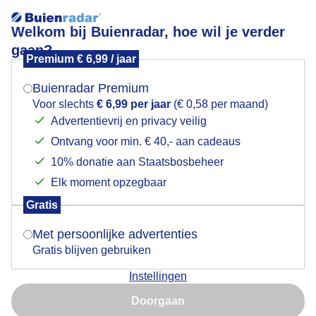
Welkom bij Buienradar, hoe wil je verder
gaan?
Premium € 6,99 / jaar
Mogen we je locatie gebruiken voor het
Zwaan altijd nieuwsgierig
weer?
Buienradar Premium
Voor slechts
€ 6,99 per jaar
(€ 0,58 per maand)
Advertentievrij en privacy veilig
Ontvang voor min. € 40,- aan cadeaus
Indien je hier nog geen akkoord op hebt gegeven,
verschijnt er zo een pop-up uit je browser waarin
10% donatie aan Staatsbosbeheer
deze toestemming gevraagd wordt.
Elk moment opzegbaar
Gratis
Is goed, toon de popup
Met persoonlijke advertenties
In Beverwijk vandaag deze mooie zwaan
Gratis blijven gebruiken
Door: Jos Hendriks
Gemaakt: 09-02-2026, 24x bekeken
Instellingen
Nu niet, misschien later
Doorgaan
Gebruik je Safari en wil je niet elke dag deze pop-up zien?