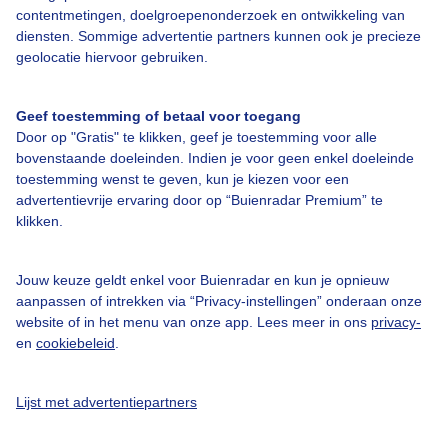
Bedrijfsgegevens
contentmetingen, doelgroepenonderzoek en ontwikkeling van
diensten. Sommige advertentie partners kunnen ook je precieze
Veelgestelde vragen
geolocatie hiervoor gebruiken.
Contact
Toegankelijkheid
Geef toestemming of betaal voor toegang
Door op "Gratis" te klikken, geef je toestemming voor alle
Gebruikersvoorwaarden
bovenstaande doeleinden. Indien je voor geen enkel doeleinde
toestemming wenst te geven, kun je kiezen voor een
Adverteren
advertentievrije ervaring door op “Buienradar Premium” te
Buienradar Team
klikken.
Privacy beleid
Jouw keuze geldt enkel voor Buienradar en kun je opnieuw
Cookie beleid
aanpassen of intrekken via “Privacy-instellingen” onderaan onze
Privacy instellingen
website of in het menu van onze app. Lees meer in ons
privacy-
en
cookiebeleid
.
Gratis weerdata
@BuienradarNL
Lijst met advertentiepartners
Buienradar