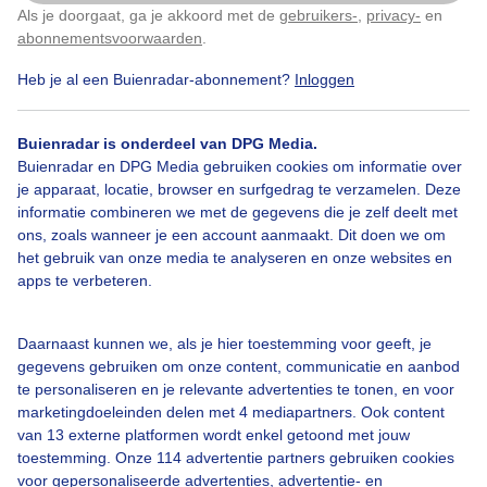
Als je doorgaat, ga je akkoord met de
gebruikers-
,
privacy-
en
Klik
hier
om dit aan te passen
Winter
Wolken
Dieren
abonnementsvoorwaarden
.
Heb je al een Buienradar-abonnement?
Inloggen
Bekijk slideshow
Buienradar is onderdeel van DPG Media.
Buienradar en DPG Media gebruiken cookies om informatie over
je apparaat, locatie, browser en surfgedrag te verzamelen. Deze
informatie combineren we met de gegevens die je zelf deelt met
ons, zoals wanneer je een account aanmaakt. Dit doen we om
het gebruik van onze media te analyseren en onze websites en
Een moment geduld aub...
apps te verbeteren.
Daarnaast kunnen we, als je hier toestemming voor geeft, je
gegevens gebruiken om onze content, communicatie en aanbod
te personaliseren en je relevante advertenties te tonen, en voor
marketingdoeleinden delen met 4 mediapartners. Ook content
van 13 externe platformen wordt enkel getoond met jouw
Over Buienradar
toestemming. Onze 114 advertentie partners gebruiken cookies
voor gepersonaliseerde advertenties, advertentie- en