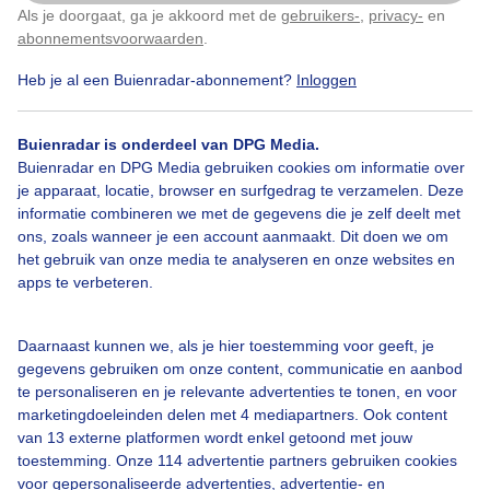
Heerlijk weer aan de kust
Als je doorgaat, ga je akkoord met de
gebruikers-
,
privacy-
en
Klik
hier
om dit aan te passen
abonnementsvoorwaarden
.
Door: Edwin keur
Gemaakt: 07-02-2026, 35x bekeken
Heb je al een Buienradar-abonnement?
Inloggen
Buienradar is onderdeel van DPG Media.
Buienradar en DPG Media gebruiken cookies om informatie over
Lente
Winter
Zon
je apparaat, locatie, browser en surfgedrag te verzamelen. Deze
informatie combineren we met de gegevens die je zelf deelt met
ons, zoals wanneer je een account aanmaakt. Dit doen we om
het gebruik van onze media te analyseren en onze websites en
Bekijk slideshow
apps te verbeteren.
Daarnaast kunnen we, als je hier toestemming voor geeft, je
gegevens gebruiken om onze content, communicatie en aanbod
te personaliseren en je relevante advertenties te tonen, en voor
marketingdoeleinden delen met 4 mediapartners. Ook content
Een moment geduld aub...
van 13 externe platformen wordt enkel getoond met jouw
toestemming. Onze 114 advertentie partners gebruiken cookies
voor gepersonaliseerde advertenties, advertentie- en