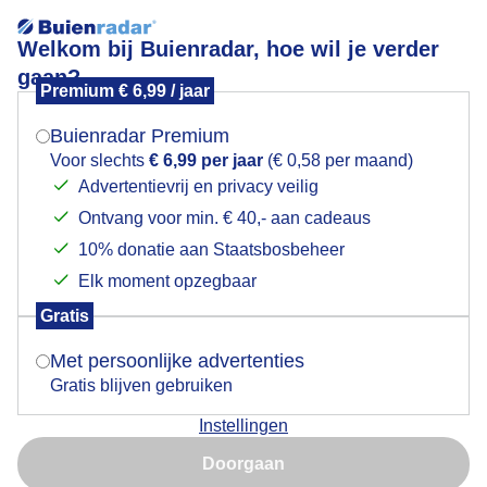
Welkom bij Buienradar, hoe wil je verder
gaan?
Premium € 6,99 / jaar
Mogen we je locatie gebruiken voor het
Lees meer.
weer?
Buienradar Premium
Heerlijk weer aan de kust
Voor slechts
€ 6,99 per jaar
(€ 0,58 per maand)
Advertentievrij en privacy veilig
Ontvang voor min. € 40,- aan cadeaus
Indien je hier nog geen akkoord op hebt gegeven,
verschijnt er zo een pop-up uit je browser waarin
10% donatie aan Staatsbosbeheer
deze toestemming gevraagd wordt.
Elk moment opzegbaar
Gratis
Is goed, toon de popup
Met persoonlijke advertenties
Gratis blijven gebruiken
Instellingen
Nu niet, misschien later
Doorgaan
Gebruik je Safari en wil je niet elke dag deze pop-up zien?