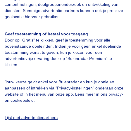
contentmetingen, doelgroepenonderzoek en ontwikkeling van
diensten. Sommige advertentie partners kunnen ook je precieze
geolocatie hiervoor gebruiken.
Over Buienradar
Geef toestemming of betaal voor toegang
Door op "Gratis" te klikken, geef je toestemming voor alle
Bedrijfsgegevens
bovenstaande doeleinden. Indien je voor geen enkel doeleinde
Veelgestelde vragen
toestemming wenst te geven, kun je kiezen voor een
advertentievrije ervaring door op “Buienradar Premium” te
Contact
klikken.
Toegankelijkheid
Gebruikersvoorwaarden
Jouw keuze geldt enkel voor Buienradar en kun je opnieuw
aanpassen of intrekken via “Privacy-instellingen” onderaan onze
Adverteren
website of in het menu van onze app. Lees meer in ons
privacy-
en
cookiebeleid
.
Buienradar Team
Privacy beleid
Lijst met advertentiepartners
Cookie beleid
Privacy instellingen