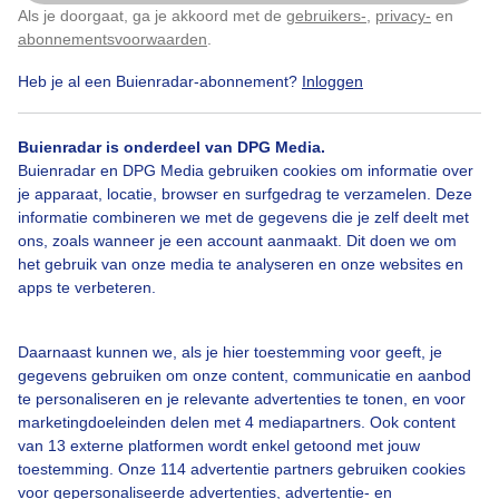
Als je doorgaat, ga je akkoord met de
gebruikers-
,
privacy-
en
Klik
hier
om dit aan te passen
Door: Anne-Marie van Iersel
Gemaakt: 04-02-2026, 33x bekeken
abonnementsvoorwaarden
.
Heb je al een Buienradar-abonnement?
Inloggen
Waslijn
Winter
Zon
Buienradar is onderdeel van DPG Media.
Buienradar en DPG Media gebruiken cookies om informatie over
je apparaat, locatie, browser en surfgedrag te verzamelen. Deze
informatie combineren we met de gegevens die je zelf deelt met
Bekijk slideshow
ons, zoals wanneer je een account aanmaakt. Dit doen we om
het gebruik van onze media te analyseren en onze websites en
apps te verbeteren.
Daarnaast kunnen we, als je hier toestemming voor geeft, je
Een moment geduld aub...
gegevens gebruiken om onze content, communicatie en aanbod
te personaliseren en je relevante advertenties te tonen, en voor
marketingdoeleinden delen met 4 mediapartners. Ook content
van 13 externe platformen wordt enkel getoond met jouw
toestemming. Onze 114 advertentie partners gebruiken cookies
voor gepersonaliseerde advertenties, advertentie- en