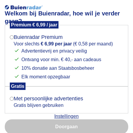
Welkom bij Buienradar, hoe wil je verder
gaan?
Premium € 6,99 / jaar
Mogen we je locatie gebruiken voor het
Heerlijk weer om de was te drogen
weer?
Buienradar Premium
Voor slechts
€ 6,99 per jaar
(€ 0,58 per maand)
Advertentievrij en privacy veilig
Ontvang voor min. € 40,- aan cadeaus
Indien je hier nog geen akkoord op hebt gegeven,
verschijnt er zo een pop-up uit je browser waarin
10% donatie aan Staatsbosbeheer
deze toestemming gevraagd wordt.
Elk moment opzegbaar
Gratis
Is goed, toon de popup
Met persoonlijke advertenties
Gratis blijven gebruiken
Instellingen
Nu niet, misschien later
Heerlijk weer voor de was
Doorgaan
Gebruik je Safari en wil je niet elke dag deze pop-up zien?