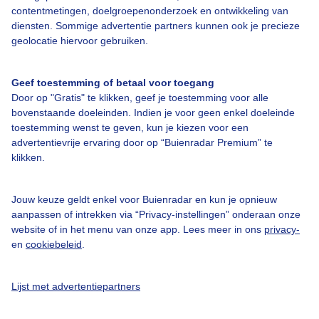
contentmetingen, doelgroepenonderzoek en ontwikkeling van
diensten. Sommige advertentie partners kunnen ook je precieze
Over Buienradar
geolocatie hiervoor gebruiken.
Bedrijfsgegevens
Geef toestemming of betaal voor toegang
Veelgestelde vragen
Door op "Gratis" te klikken, geef je toestemming voor alle
bovenstaande doeleinden. Indien je voor geen enkel doeleinde
Contact
toestemming wenst te geven, kun je kiezen voor een
Toegankelijkheid
advertentievrije ervaring door op “Buienradar Premium” te
klikken.
Gebruikersvoorwaarden
Adverteren
Jouw keuze geldt enkel voor Buienradar en kun je opnieuw
aanpassen of intrekken via “Privacy-instellingen” onderaan onze
Buienradar Team
website of in het menu van onze app. Lees meer in ons
privacy-
Privacy beleid
en
cookiebeleid
.
Cookie beleid
Lijst met advertentiepartners
Privacy instellingen
Gratis weerdata