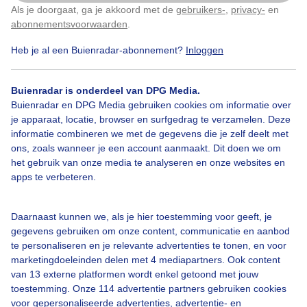
Als je doorgaat, ga je akkoord met de
gebruikers-
,
privacy-
en
Klik
hier
om dit aan te passen
abonnementsvoorwaarden
.
Heb je al een Buienradar-abonnement?
Inloggen
Fietspad
Hemelsblauw
Buienradar is onderdeel van DPG Media.
Buienradar en DPG Media gebruiken cookies om informatie over
Bekijk slideshow
je apparaat, locatie, browser en surfgedrag te verzamelen. Deze
informatie combineren we met de gegevens die je zelf deelt met
ons, zoals wanneer je een account aanmaakt. Dit doen we om
het gebruik van onze media te analyseren en onze websites en
apps te verbeteren.
Een moment geduld aub...
Daarnaast kunnen we, als je hier toestemming voor geeft, je
gegevens gebruiken om onze content, communicatie en aanbod
te personaliseren en je relevante advertenties te tonen, en voor
marketingdoeleinden delen met 4 mediapartners. Ook content
van 13 externe platformen wordt enkel getoond met jouw
toestemming. Onze 114 advertentie partners gebruiken cookies
voor gepersonaliseerde advertenties, advertentie- en
Over Buienradar