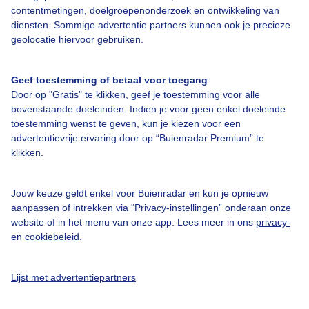
contentmetingen, doelgroepenonderzoek en ontwikkeling van
diensten. Sommige advertentie partners kunnen ook je precieze
Bedrijfsgegevens
geolocatie hiervoor gebruiken.
Veelgestelde vragen
Geef toestemming of betaal voor toegang
Contact
Door op "Gratis" te klikken, geef je toestemming voor alle
Toegankelijkheid
bovenstaande doeleinden. Indien je voor geen enkel doeleinde
toestemming wenst te geven, kun je kiezen voor een
Gebruikersvoorwaarden
advertentievrije ervaring door op “Buienradar Premium” te
klikken.
Adverteren
Buienradar Team
Jouw keuze geldt enkel voor Buienradar en kun je opnieuw
Privacy beleid
aanpassen of intrekken via “Privacy-instellingen” onderaan onze
website of in het menu van onze app. Lees meer in ons
privacy-
Cookie beleid
en
cookiebeleid
.
Privacy instellingen
Gratis weerdata
Lijst met advertentiepartners
@BuienradarNL