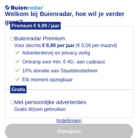
Welkom bij Buienradar, hoe wil je verder
gaan?
Premium € 6,99 / jaar
Mogen we je locatie gebruiken voor het
Hemelsblauw
weer?
Buienradar Premium
Voor slechts
€ 6,99 per jaar
(€ 0,58 per maand)
Advertentievrij en privacy veilig
Ontvang voor min. € 40,- aan cadeaus
Indien je hier nog geen akkoord op hebt gegeven,
verschijnt er zo een pop-up uit je browser waarin
10% donatie aan Staatsbosbeheer
deze toestemming gevraagd wordt.
Elk moment opzegbaar
Gratis
Is goed, toon de popup
Met persoonlijke advertenties
Gratis blijven gebruiken
Veel hemelsblauw
Instellingen
Nu niet, misschien later
Door: Gert de Bruijn
Gemaakt: 31-01-2026, 16x bekeken
Doorgaan
Gebruik je Safari en wil je niet elke dag deze pop-up zien?