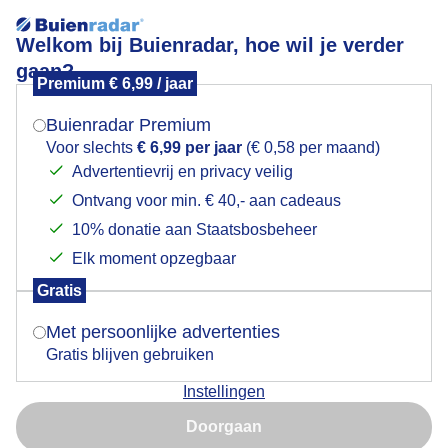
Welkom bij Buienradar, hoe wil je verder
gaan?
Premium € 6,99 / jaar
Mogen we je locatie gebruiken voor het
ELZENBOOM IN BLOEI
weer?
Buienradar Premium
Voor slechts
€ 6,99 per jaar
(€ 0,58 per maand)
Advertentievrij en privacy veilig
Ontvang voor min. € 40,- aan cadeaus
Indien je hier nog geen akkoord op hebt gegeven,
verschijnt er zo een pop-up uit je browser waarin
10% donatie aan Staatsbosbeheer
deze toestemming gevraagd wordt.
Elk moment opzegbaar
Gratis
Is goed, toon de popup
Met persoonlijke advertenties
Gratis blijven gebruiken
Overwegend zonnig ,wat sluierbewolking , soms heiig
Instellingen
en wat wind , prima dag zo. Elzenbomen geven
Nu niet, misschien later
stuifmeel af .
Doorgaan
Gebruik je Safari en wil je niet elke dag deze pop-up zien?