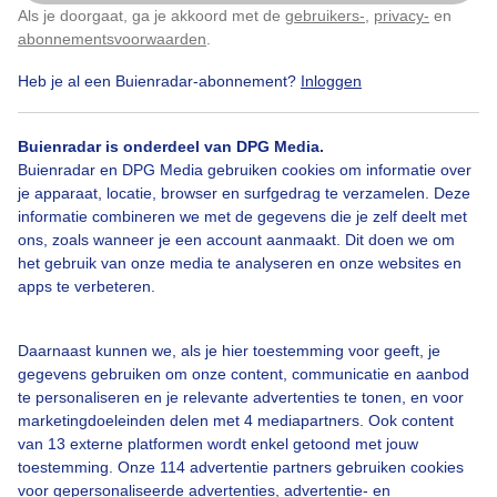
Als je doorgaat, ga je akkoord met de
gebruikers-
,
privacy-
en
Door: Nellie Bartels
Gemaakt: 24-01-2026, 27x bekeken
Klik
hier
om dit aan te passen
abonnementsvoorwaarden
.
Heb je al een Buienradar-abonnement?
Inloggen
Stuifmeel
Zon
Wind
Buienradar is onderdeel van DPG Media.
Buienradar en DPG Media gebruiken cookies om informatie over
je apparaat, locatie, browser en surfgedrag te verzamelen. Deze
informatie combineren we met de gegevens die je zelf deelt met
Bekijk slideshow
ons, zoals wanneer je een account aanmaakt. Dit doen we om
het gebruik van onze media te analyseren en onze websites en
apps te verbeteren.
Daarnaast kunnen we, als je hier toestemming voor geeft, je
Een moment geduld aub...
gegevens gebruiken om onze content, communicatie en aanbod
te personaliseren en je relevante advertenties te tonen, en voor
marketingdoeleinden delen met 4 mediapartners. Ook content
van 13 externe platformen wordt enkel getoond met jouw
toestemming. Onze 114 advertentie partners gebruiken cookies
voor gepersonaliseerde advertenties, advertentie- en