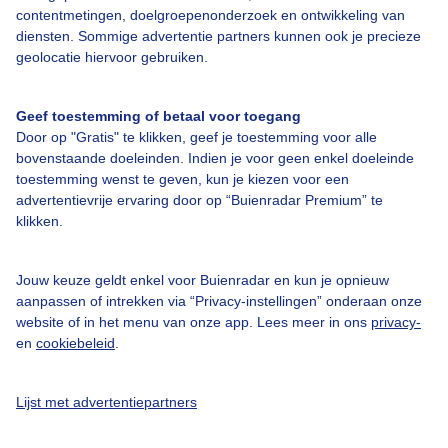
contentmetingen, doelgroepenonderzoek en ontwikkeling van
Over Buienradar
diensten. Sommige advertentie partners kunnen ook je precieze
geolocatie hiervoor gebruiken.
Bedrijfsgegevens
Geef toestemming of betaal voor toegang
Veelgestelde vragen
Door op "Gratis" te klikken, geef je toestemming voor alle
bovenstaande doeleinden. Indien je voor geen enkel doeleinde
Contact
toestemming wenst te geven, kun je kiezen voor een
Toegankelijkheid
advertentievrije ervaring door op “Buienradar Premium” te
klikken.
Gebruikersvoorwaarden
Adverteren
Jouw keuze geldt enkel voor Buienradar en kun je opnieuw
Buienradar Team
aanpassen of intrekken via “Privacy-instellingen” onderaan onze
website of in het menu van onze app. Lees meer in ons
privacy-
Privacy beleid
en
cookiebeleid
.
Cookie beleid
Privacy instellingen
Lijst met advertentiepartners
Gratis weerdata