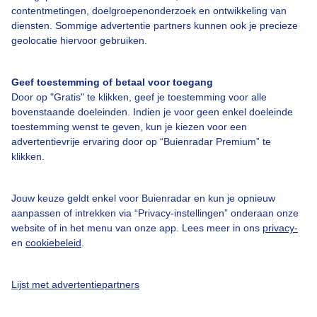
contentmetingen, doelgroepenonderzoek en ontwikkeling van
diensten. Sommige advertentie partners kunnen ook je precieze
Over Buienradar
geolocatie hiervoor gebruiken.
Bedrijfsgegevens
Geef toestemming of betaal voor toegang
Veelgestelde vragen
Door op "Gratis" te klikken, geef je toestemming voor alle
bovenstaande doeleinden. Indien je voor geen enkel doeleinde
Contact
toestemming wenst te geven, kun je kiezen voor een
Toegankelijkheid
advertentievrije ervaring door op “Buienradar Premium” te
klikken.
Gebruikersvoorwaarden
Adverteren
Jouw keuze geldt enkel voor Buienradar en kun je opnieuw
aanpassen of intrekken via “Privacy-instellingen” onderaan onze
Buienradar Team
website of in het menu van onze app. Lees meer in ons
privacy-
Privacy beleid
en
cookiebeleid
.
Cookie beleid
Lijst met advertentiepartners
Privacy instellingen
Gratis weerdata