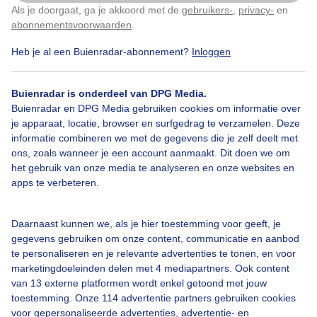
Als je doorgaat, ga je akkoord met de
gebruikers-
,
privacy-
en
Klik
hier
om dit aan te passen
Door: Mirjam
Gemaakt: 19-01-2026, 47x bekeken
abonnementsvoorwaarden
.
Heb je al een Buienradar-abonnement?
Inloggen
Noorderlcihjt
Winter
Buienradar is onderdeel van DPG Media.
Buienradar en DPG Media gebruiken cookies om informatie over
je apparaat, locatie, browser en surfgedrag te verzamelen. Deze
informatie combineren we met de gegevens die je zelf deelt met
Bekijk slideshow
ons, zoals wanneer je een account aanmaakt. Dit doen we om
het gebruik van onze media te analyseren en onze websites en
apps te verbeteren.
Daarnaast kunnen we, als je hier toestemming voor geeft, je
Een moment geduld aub...
gegevens gebruiken om onze content, communicatie en aanbod
te personaliseren en je relevante advertenties te tonen, en voor
marketingdoeleinden delen met 4 mediapartners. Ook content
van 13 externe platformen wordt enkel getoond met jouw
toestemming. Onze 114 advertentie partners gebruiken cookies
voor gepersonaliseerde advertenties, advertentie- en