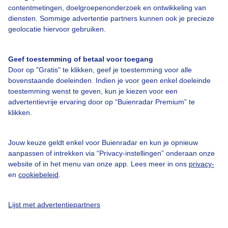
contentmetingen, doelgroepenonderzoek en ontwikkeling van
diensten. Sommige advertentie partners kunnen ook je precieze
Over Buienradar
geolocatie hiervoor gebruiken.
Bedrijfsgegevens
Geef toestemming of betaal voor toegang
Veelgestelde vragen
Door op "Gratis" te klikken, geef je toestemming voor alle
bovenstaande doeleinden. Indien je voor geen enkel doeleinde
Contact
toestemming wenst te geven, kun je kiezen voor een
Toegankelijkheid
advertentievrije ervaring door op “Buienradar Premium” te
klikken.
Gebruikersvoorwaarden
Adverteren
Jouw keuze geldt enkel voor Buienradar en kun je opnieuw
aanpassen of intrekken via “Privacy-instellingen” onderaan onze
Buienradar Team
website of in het menu van onze app. Lees meer in ons
privacy-
Privacy beleid
en
cookiebeleid
.
Cookie beleid
Lijst met advertentiepartners
Privacy instellingen
Gratis weerdata