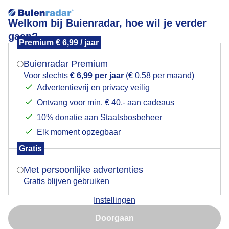
Welkom bij Buienradar, hoe wil je verder
gaan?
Premium € 6,99 / jaar
Mogen we je locatie gebruiken voor het
Noorderlicht alsof we in IJsland zitten
weer?
Buienradar Premium
Voor slechts
€ 6,99 per jaar
(€ 0,58 per maand)
Advertentievrij en privacy veilig
Ontvang voor min. € 40,- aan cadeaus
Indien je hier nog geen akkoord op hebt gegeven,
verschijnt er zo een pop-up uit je browser waarin
10% donatie aan Staatsbosbeheer
deze toestemming gevraagd wordt.
Elk moment opzegbaar
Gratis
Is goed, toon de popup
Met persoonlijke advertenties
Gratis blijven gebruiken
Instellingen
Nu niet, misschien later
Noorderlicht boven het winkelcentrum
Doorgaan
Gebruik je Safari en wil je niet elke dag deze pop-up zien?