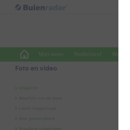
Mijn weer
Nederland
Wereld
Foto en video
N
Uitgelicht
Weerfoto van de week
Laatst toegevoegd
Best gewaardeerd
Populaire categorieën