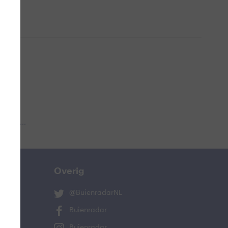
 aub...
Overig
@BuienradarNL
Buienradar
Buienradar