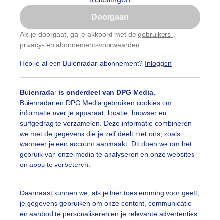
Is goed, toon de popup
Doorgaan
Nu niet, misschien later
Als je doorgaat, ga je akkoord met de
gebruikers-
,
privacy-
en
abonnementsvoorwaarden
.
Gebruik je Safari en wil je niet elke dag deze pop-up
zien?
Heb je al een Buienradar-abonnement?
Inloggen
Klik
hier
om dit aan te passen
Buienradar is onderdeel van DPG Media.
Buienradar en DPG Media gebruiken cookies om
informatie over je apparaat, locatie, browser en
surfgedrag te verzamelen. Deze informatie combineren
we met de gegevens die je zelf deelt met ons, zoals
wanneer je een account aanmaakt. Dit doen we om het
gebruik van onze media te analyseren en onze websites
en apps te verbeteren.
orderlicht boven Beesd
Daarnaast kunnen we, als je hier toestemming voor geeft,
je gegevens gebruiken om onze content, communicatie
r: Kay Honders
Gemaakt: 19-01-2026, 33x bekeken
en aanbod te personaliseren en je relevante advertenties