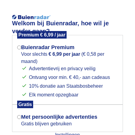
Reisinforma
Welkom bij Buienradar, hoe wil je
verder gaan?
Premium € 6,99 / jaar
Buienradar Premium
Voor slechts
€ 6,99 per jaar
(€ 0,58 per
wijd
Foto en video
Weerzine
maand)
Mogen we je locatie gebruiken voor
Advertentievrij en privacy veilig
het weer?
Zoeken in 
Ontvang voor min. € 40,- aan cadeaus
10% donatie aan Staatsbosbeheer
oorderlicht
Elk moment opzegbaar
Indien je hier nog geen akkoord op hebt
Gratis
gegeven, verschijnt er zo een pop-up uit
je browser waarin deze toestemming
Met persoonlijke advertenties
gevraagd wordt.
Gratis blijven gebruiken
Instellingen