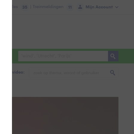
tie:
Files
| Treinmeldingen
Mijn Account
35
11
foto & video: