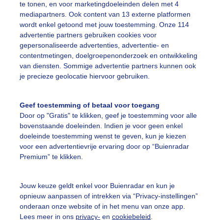
te tonen, en voor marketingdoeleinden delen met 4
mediapartners. Ook content van 13 externe platformen
oollicht
Helderelucht
Winter
wordt enkel getoond met jouw toestemming. Onze 114
advertentie partners gebruiken cookies voor
gepersonaliseerde advertenties, advertentie- en
ekijk slideshow
contentmetingen, doelgroepenonderzoek en ontwikkeling
van diensten. Sommige advertentie partners kunnen ook
je precieze geolocatie hiervoor gebruiken.
Geef toestemming of betaal voor toegang
Door op "Gratis" te klikken, geef je toestemming voor alle
Een moment geduld
bovenstaande doeleinden. Indien je voor geen enkel
doeleinde toestemming wenst te geven, kun je kiezen
voor een advertentievrije ervaring door op “Buienradar
Premium” te klikken.
uienradar
Mijn weer
Jouw keuze geldt enkel voor Buienradar en kun je
fsgegevens
De Bilt
opnieuw aanpassen of intrekken via “Privacy-instellingen”
stelde vragen
onderaan onze website of in het menu van onze app.
Lees meer in ons
privacy-
en
cookiebeleid
.
t