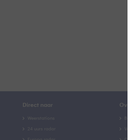
P
B
Direct naar
Over B
Weerstations
Bedrij
24 uurs radar
Veelge
Europa radar
Contac