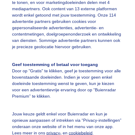
te tonen, en voor marketingdoeleinden delen met 4
mediapartners. Ook content van 13 externe platformen
on
Wolken
Zonsondergang
wordt enkel getoond met jouw toestemming. Onze 114
advertentie partners gebruiken cookies voor
gepersonaliseerde advertenties, advertentie- en
ekijk slideshow
contentmetingen, doelgroepenonderzoek en ontwikkeling
van diensten. Sommige advertentie partners kunnen ook
je precieze geolocatie hiervoor gebruiken.
Geef toestemming of betaal voor toegang
Door op "Gratis" te klikken, geef je toestemming voor alle
Een moment geduld
bovenstaande doeleinden. Indien je voor geen enkel
doeleinde toestemming wenst te geven, kun je kiezen
voor een advertentievrije ervaring door op “Buienradar
Premium” te klikken.
uienradar
Mijn weer
Jouw keuze geldt enkel voor Buienradar en kun je
fsgegevens
De Bilt
opnieuw aanpassen of intrekken via “Privacy-instellingen”
stelde vragen
onderaan onze website of in het menu van onze app.
Lees meer in ons
privacy-
en
cookiebeleid
.