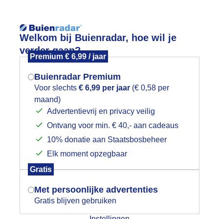
Reisinforma
Welkom bij Buienradar, hoe wil je
verder gaan?
Premium € 6,99 / jaar
Buienradar Premium
Voor slechts
€ 6,99 per jaar
(€ 0,58 per
wijd
Foto en video
Weerzine
maand)
Mogen we je locatie gebruiken voor
Advertentievrij en privacy veilig
het weer?
Zoeken in 
Ontvang voor min. € 40,- aan cadeaus
10% donatie aan Staatsbosbeheer
onsondergang Scharwoude
Elk moment opzegbaar
Indien je hier nog geen akkoord op hebt
Gratis
gegeven, verschijnt er zo een pop-up uit
je browser waarin deze toestemming
Met persoonlijke advertenties
gevraagd wordt.
Gratis blijven gebruiken
Instellingen