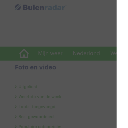
Mijn weer
Nederland
Wereld
Foto en video
Z
Uitgelicht
Weerfoto van de week
Laatst toegevoegd
Best gewaardeerd
Populaire categorieën