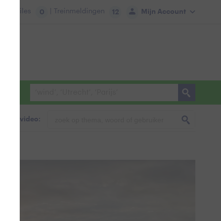
tie:
Files
| Treinmeldingen
Mijn Account
0
12
foto & video: