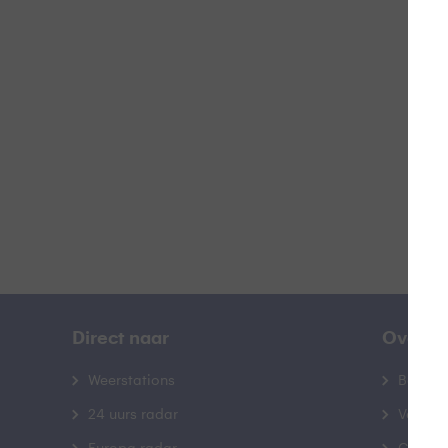
Z
B
Direct naar
Over B
Weerstations
Bedrij
24 uurs radar
Veelge