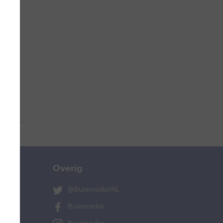
 aub...
Overig
@BuienradarNL
Buienradar