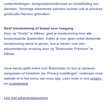
contentmetingen, doelgroepenonderzoek en ontwikkeling van
diensten. Sommige advertentie partners kunnen ook je precieze
Over Buienradar
geolocatie hiervoor gebruiken.
Bedrijfsgegevens
Geef toestemming of betaal voor toegang
Veelgestelde vragen
Door op "Gratis" te klikken, geef je toestemming voor alle
bovenstaande doeleinden. Indien je voor geen enkel doeleinde
Contact
toestemming wenst te geven, kun je kiezen voor een
Toegankelijkheid
advertentievrije ervaring door op “Buienradar Premium” te
klikken.
Gebruikersvoorwaarden
Adverteren
Jouw keuze geldt enkel voor Buienradar en kun je opnieuw
aanpassen of intrekken via “Privacy-instellingen” onderaan onze
Buienradar Team
website of in het menu van onze app. Lees meer in ons
privacy-
Privacy beleid
en
cookiebeleid
.
Cookie beleid
Lijst met advertentiepartners
Privacy instellingen
Gratis weerdata