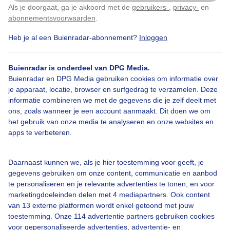
Als je doorgaat, ga je akkoord met de
gebruikers-
,
privacy-
en
Klik
hier
om dit aan te passen
Door: Jurriaan Lagerburg
Gemaakt: 18-01-2026, 60x bekeken
abonnementsvoorwaarden
.
Heb je al een Buienradar-abonnement?
Inloggen
Winter
Zon
Zonsopkomst
Buienradar is onderdeel van DPG Media.
Buienradar en DPG Media gebruiken cookies om informatie over
je apparaat, locatie, browser en surfgedrag te verzamelen. Deze
informatie combineren we met de gegevens die je zelf deelt met
Bekijk slideshow
ons, zoals wanneer je een account aanmaakt. Dit doen we om
het gebruik van onze media te analyseren en onze websites en
apps te verbeteren.
Daarnaast kunnen we, als je hier toestemming voor geeft, je
Een moment geduld aub...
gegevens gebruiken om onze content, communicatie en aanbod
te personaliseren en je relevante advertenties te tonen, en voor
marketingdoeleinden delen met 4 mediapartners. Ook content
van 13 externe platformen wordt enkel getoond met jouw
toestemming. Onze 114 advertentie partners gebruiken cookies
voor gepersonaliseerde advertenties, advertentie- en