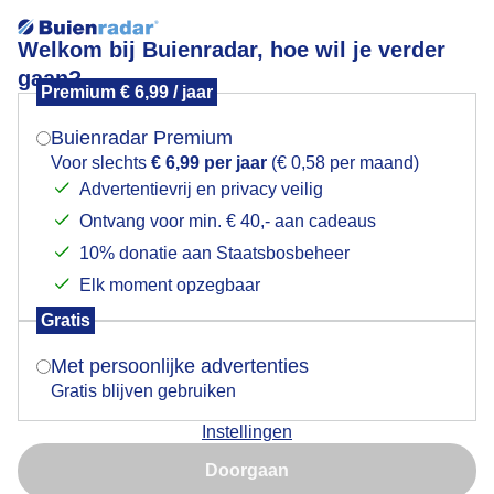
Welkom bij Buienradar, hoe wil je verder
gaan?
Premium € 6,99 / jaar
Mogen we je locatie gebruiken voor het
Zon
weer?
Buienradar Premium
Voor slechts
€ 6,99 per jaar
(€ 0,58 per maand)
Advertentievrij en privacy veilig
Ontvang voor min. € 40,- aan cadeaus
Indien je hier nog geen akkoord op hebt gegeven,
verschijnt er zo een pop-up uit je browser waarin
10% donatie aan Staatsbosbeheer
deze toestemming gevraagd wordt.
Elk moment opzegbaar
Gratis
Is goed, toon de popup
Met persoonlijke advertenties
Gratis blijven gebruiken
Instellingen
Nu niet, misschien later
Zon
Doorgaan
Gebruik je Safari en wil je niet elke dag deze pop-up zien?