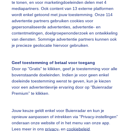
te tonen, en voor marketingdoeleinden delen met 4
mediapartners. Ook content van 13 externe platformen
enteachtig
Zon
wordt enkel getoond met jouw toestemming. Onze 114
advertentie partners gebruiken cookies voor
gepersonaliseerde advertenties, advertentie- en
ekijk slideshow
contentmetingen, doelgroepenonderzoek en ontwikkeling
van diensten. Sommige advertentie partners kunnen ook
je precieze geolocatie hiervoor gebruiken.
Geef toestemming of betaal voor toegang
Door op "Gratis" te klikken, geef je toestemming voor alle
Een moment geduld
bovenstaande doeleinden. Indien je voor geen enkel
doeleinde toestemming wenst te geven, kun je kiezen
voor een advertentievrije ervaring door op “Buienradar
Premium” te klikken.
uienradar
Mijn weer
Jouw keuze geldt enkel voor Buienradar en kun je
fsgegevens
De Bilt
opnieuw aanpassen of intrekken via “Privacy-instellingen”
stelde vragen
onderaan onze website of in het menu van onze app.
Lees meer in ons
privacy-
en
cookiebeleid
.
t