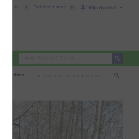
tie:
Files
| Treinmeldingen
Mijn Account
7
14
foto & video: