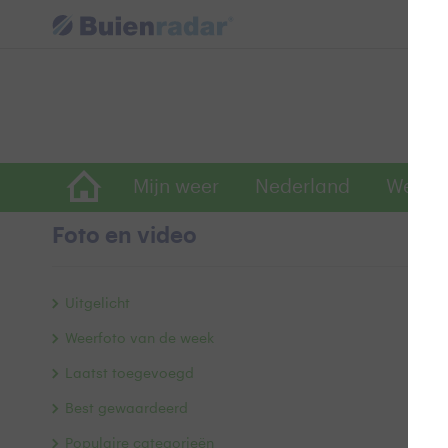
Mijn weer
Nederland
Wereld
Foto en video
H
Uitgelicht
Weerfoto van de week
Laatst toegevoegd
Best gewaardeerd
Populaire categorieën