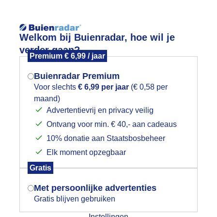
Reisinforma
Welkom bij Buienradar, hoe wil je
verder gaan?
Premium € 6,99 / jaar
Buienradar Premium
Voor slechts
€ 6,99 per jaar
(€ 0,58 per
wijd
Foto en video
Weerzine
maand)
Mogen we je locatie gebruiken voor
Advertentievrij en privacy veilig
het weer?
Zoeken in 
Ontvang voor min. € 40,- aan cadeaus
10% donatie aan Staatsbosbeheer
eerlijk wandelweer en fietsweer
Elk moment opzegbaar
Indien je hier nog geen akkoord op hebt
Gratis
gegeven, verschijnt er zo een pop-up uit
je browser waarin deze toestemming
Met persoonlijke advertenties
gevraagd wordt.
Gratis blijven gebruiken
Instellingen