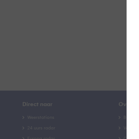
L
B
Direct naar
Over B
Weerstations
Bedrij
24 uurs radar
Veelge
Europa radar
Contac