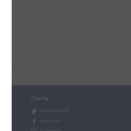
 aub...
Overig
@BuienradarNL
Buienradar
Buienradar