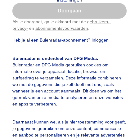
Is goed, toon de popup
Doorgaan
Nu niet, misschien later
Als je doorgaat, ga je akkoord met de
gebruikers-
,
privacy-
en
abonnementsvoorwaarden
.
Gebruik je Safari en wil je niet elke dag deze pop-up
zien?
Heb je al een Buienradar-abonnement?
Inloggen
Klik
hier
om dit aan te passen
Buienradar is onderdeel van DPG Media.
Buienradar en DPG Media gebruiken cookies om
informatie over je apparaat, locatie, browser en
surfgedrag te verzamelen. Deze informatie combineren
we met de gegevens die je zelf deelt met ons, zoals
wanneer je een account aanmaakt. Dit doen we om het
gebruik van onze media te analyseren en onze websites
en apps te verbeteren.
nig en blauw lijkt wel lente
Daarnaast kunnen we, als je hier toestemming voor geeft,
je gegevens gebruiken om onze content, communicatie
r: Martha kivits
Gemaakt: 17-01-2026, 53x bekeken
en aanbod te personaliseren en je relevante advertenties