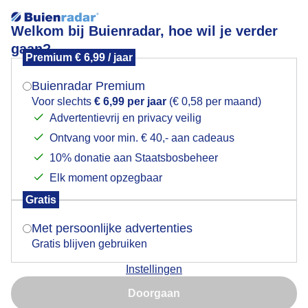
Welkom bij Buienradar, hoe wil je verder
gaan?
Premium € 6,99 / jaar
Mogen we je locatie gebruiken voor het
Iedereen geniet van deze heerlijke zonnige dag
weer?
Buienradar Premium
Voor slechts
€ 6,99 per jaar
(€ 0,58 per maand)
Advertentievrij en privacy veilig
Ontvang voor min. € 40,- aan cadeaus
Indien je hier nog geen akkoord op hebt gegeven,
verschijnt er zo een pop-up uit je browser waarin
10% donatie aan Staatsbosbeheer
deze toestemming gevraagd wordt.
Elk moment opzegbaar
Gratis
Is goed, toon de popup
Met persoonlijke advertenties
Gratis blijven gebruiken
Haarlemmerhout
Instellingen
Nu niet, misschien later
Door: Marjon Adamidis - van Geldorp
Doorgaan
Gebruik je Safari en wil je niet elke dag deze pop-up zien?