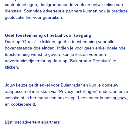
Over Buienradar
contentmetingen, doelgroepenonderzoek en ontwikkeling van
diensten. Sommige advertentie partners kunnen ook je precieze
geolocatie hiervoor gebruiken.
Bedrijfsgegevens
Veelgestelde vragen
Geef toestemming of betaal voor toegang
Contact
Door op "Gratis" te klikken, geef je toestemming voor alle
bovenstaande doeleinden. Indien je voor geen enkel doeleinde
Toegankelijkheid
toestemming wenst te geven, kun je kiezen voor een
Gebruikersvoorwaarden
advertentievrije ervaring door op “Buienradar Premium” te
klikken.
Adverteren
Buienradar Team
Jouw keuze geldt enkel voor Buienradar en kun je opnieuw
Privacy beleid
aanpassen of intrekken via “Privacy-instellingen” onderaan onze
website of in het menu van onze app. Lees meer in ons
privacy-
Cookie beleid
en
cookiebeleid
.
Privacy instellingen
Gratis weerdata
Lijst met advertentiepartners
@BuienradarNL