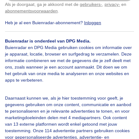
Als je doorgaat, ga je akkoord met de
gebruikers-
,
privacy-
en
Klik
hier
om dit aan te passen
Gemaakt: 14-01-2026, 96x bekeken
abonnementsvoorwaarden
.
Heb je al een Buienradar-abonnement?
Inloggen
Zon
Dieren
Buienradar is onderdeel van DPG Media.
Buienradar en DPG Media gebruiken cookies om informatie over
Bekijk slideshow
je apparaat, locatie, browser en surfgedrag te verzamelen. Deze
informatie combineren we met de gegevens die je zelf deelt met
ons, zoals wanneer je een account aanmaakt. Dit doen we om
het gebruik van onze media te analyseren en onze websites en
apps te verbeteren.
Een moment geduld aub...
Daarnaast kunnen we, als je hier toestemming voor geeft, je
gegevens gebruiken om onze content, communicatie en aanbod
te personaliseren en je relevante advertenties te tonen, en voor
marketingdoeleinden delen met 4 mediapartners. Ook content
van 13 externe platformen wordt enkel getoond met jouw
toestemming. Onze 114 advertentie partners gebruiken cookies
voor gepersonaliseerde advertenties, advertentie- en