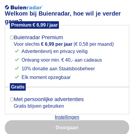
Welkom bij Buienradar, hoe wil je verder
gaan?
Premium € 6,99 / jaar
Mogen we je locatie gebruiken voor het
Mistig boven de sneeuw.
weer?
Buienradar Premium
Voor slechts
€ 6,99 per jaar
(€ 0,58 per maand)
Advertentievrij en privacy veilig
Ontvang voor min. € 40,- aan cadeaus
Indien je hier nog geen akkoord op hebt gegeven,
verschijnt er zo een pop-up uit je browser waarin
10% donatie aan Staatsbosbeheer
deze toestemming gevraagd wordt.
Elk moment opzegbaar
Gratis
Is goed, toon de popup
Met persoonlijke advertenties
Gratis blijven gebruiken
Instellingen
Nu niet, misschien later
Doorgaan
Gebruik je Safari en wil je niet elke dag deze pop-up zien?