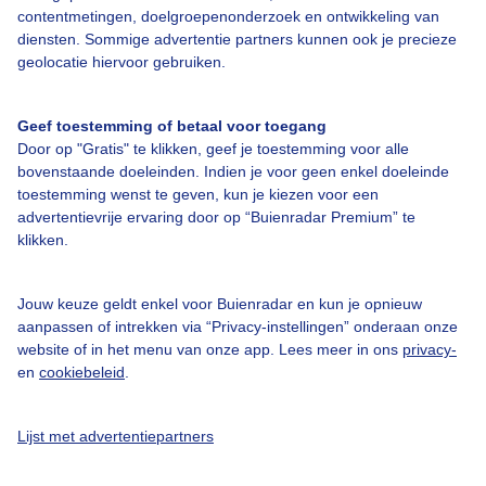
contentmetingen, doelgroepenonderzoek en ontwikkeling van
diensten. Sommige advertentie partners kunnen ook je precieze
geolocatie hiervoor gebruiken.
Over Buienradar
Geef toestemming of betaal voor toegang
Bedrijfsgegevens
Door op "Gratis" te klikken, geef je toestemming voor alle
bovenstaande doeleinden. Indien je voor geen enkel doeleinde
Veelgestelde vragen
toestemming wenst te geven, kun je kiezen voor een
Contact
advertentievrije ervaring door op “Buienradar Premium” te
klikken.
Toegankelijkheid
Gebruikersvoorwaarden
Jouw keuze geldt enkel voor Buienradar en kun je opnieuw
aanpassen of intrekken via “Privacy-instellingen” onderaan onze
Adverteren
website of in het menu van onze app. Lees meer in ons
privacy-
Buienradar Team
en
cookiebeleid
.
Privacy beleid
Lijst met advertentiepartners
Cookie beleid
Privacy instellingen