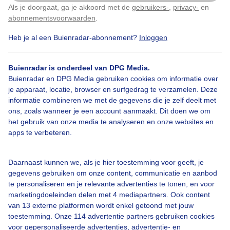
Het is erg mistig boven de sneeuw
Als je doorgaat, ga je akkoord met de
gebruikers-
,
privacy-
en
Klik
hier
om dit aan te passen
abonnementsvoorwaarden
.
Door: Diana Morssink
Gemaakt: 12-01-2026, 53x bekeken
Heb je al een Buienradar-abonnement?
Inloggen
Buienradar is onderdeel van DPG Media.
Buienradar en DPG Media gebruiken cookies om informatie over
Winter
Dieren
je apparaat, locatie, browser en surfgedrag te verzamelen. Deze
informatie combineren we met de gegevens die je zelf deelt met
ons, zoals wanneer je een account aanmaakt. Dit doen we om
Bekijk slideshow
het gebruik van onze media te analyseren en onze websites en
apps te verbeteren.
Daarnaast kunnen we, als je hier toestemming voor geeft, je
gegevens gebruiken om onze content, communicatie en aanbod
te personaliseren en je relevante advertenties te tonen, en voor
Een moment geduld aub...
marketingdoeleinden delen met 4 mediapartners. Ook content
van 13 externe platformen wordt enkel getoond met jouw
toestemming. Onze 114 advertentie partners gebruiken cookies
voor gepersonaliseerde advertenties, advertentie- en