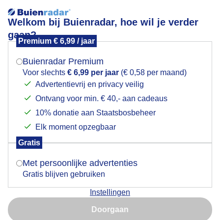
Welkom bij Buienradar, hoe wil je verder
gaan?
Premium € 6,99 / jaar
Mogen we je locatie gebruiken voor het
weer?
Buienradar Premium
Voor slechts
€ 6,99 per jaar
(€ 0,58 per maand)
Advertentievrij en privacy veilig
Een moment geduld aub...
Ontvang voor min. € 40,- aan cadeaus
Indien je hier nog geen akkoord op hebt gegeven,
verschijnt er zo een pop-up uit je browser waarin
10% donatie aan Staatsbosbeheer
deze toestemming gevraagd wordt.
Elk moment opzegbaar
Gratis
Is goed, toon de popup
Met persoonlijke advertenties
Een moment geduld aub...
Gratis blijven gebruiken
Instellingen
Nu niet, misschien later
Doorgaan
Gebruik je Safari en wil je niet elke dag deze pop-up zien?