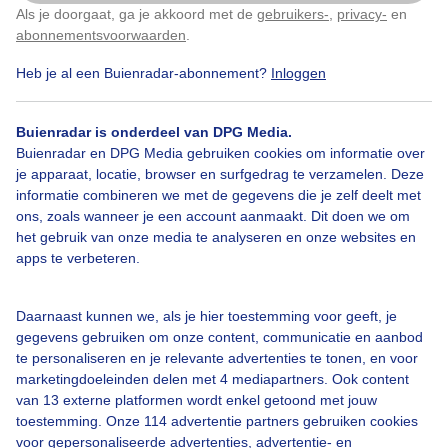
Als je doorgaat, ga je akkoord met de
gebruikers-
,
privacy-
en
Klik
hier
om dit aan te passen
abonnementsvoorwaarden
.
Over Buienradar
Heb je al een Buienradar-abonnement?
Inloggen
Bedrijfsgegevens
Buienradar is onderdeel van DPG Media.
Buienradar en DPG Media gebruiken cookies om informatie over
Veelgestelde vragen
je apparaat, locatie, browser en surfgedrag te verzamelen. Deze
Contact
informatie combineren we met de gegevens die je zelf deelt met
ons, zoals wanneer je een account aanmaakt. Dit doen we om
Toegankelijkheid
het gebruik van onze media te analyseren en onze websites en
apps te verbeteren.
Gebruikersvoorwaarden
Adverteren
Daarnaast kunnen we, als je hier toestemming voor geeft, je
Buienradar Team
gegevens gebruiken om onze content, communicatie en aanbod
te personaliseren en je relevante advertenties te tonen, en voor
Privacy beleid
marketingdoeleinden delen met 4 mediapartners. Ook content
Cookie beleid
van 13 externe platformen wordt enkel getoond met jouw
toestemming. Onze 114 advertentie partners gebruiken cookies
Privacy instellingen
voor gepersonaliseerde advertenties, advertentie- en