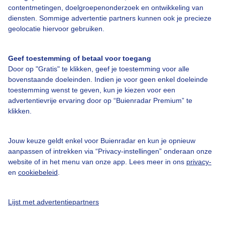
contentmetingen, doelgroepenonderzoek en ontwikkeling van
diensten. Sommige advertentie partners kunnen ook je precieze
geolocatie hiervoor gebruiken.
Over Buienradar
Geef toestemming of betaal voor toegang
Bedrijfsgegevens
Door op "Gratis" te klikken, geef je toestemming voor alle
bovenstaande doeleinden. Indien je voor geen enkel doeleinde
Veelgestelde vragen
toestemming wenst te geven, kun je kiezen voor een
advertentievrije ervaring door op “Buienradar Premium” te
Contact
klikken.
Toegankelijkheid
Gebruikersvoorwaarden
Jouw keuze geldt enkel voor Buienradar en kun je opnieuw
aanpassen of intrekken via “Privacy-instellingen” onderaan onze
Adverteren
website of in het menu van onze app. Lees meer in ons
privacy-
Buienradar Team
en
cookiebeleid
.
Privacy beleid
Lijst met advertentiepartners
Cookie beleid
Privacy instellingen