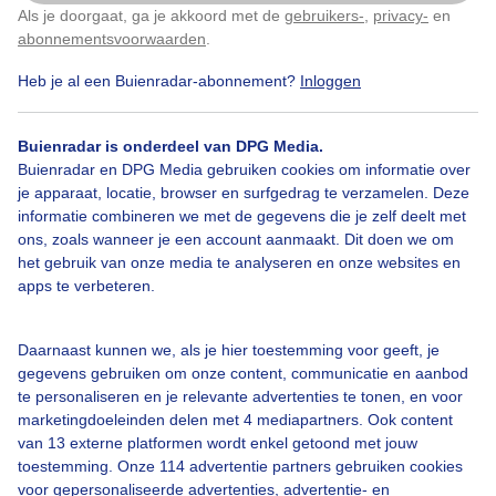
Winter en sneeuw.
Als je doorgaat, ga je akkoord met de
gebruikers-
,
privacy-
en
Klik
hier
om dit aan te passen
abonnementsvoorwaarden
.
Door: Roos Vaessen
Gemaakt: 11-01-2026, 33x bekeken
Heb je al een Buienradar-abonnement?
Inloggen
Buienradar is onderdeel van DPG Media.
Buienradar en DPG Media gebruiken cookies om informatie over
Sneeuw
Hek
Winter
je apparaat, locatie, browser en surfgedrag te verzamelen. Deze
informatie combineren we met de gegevens die je zelf deelt met
ons, zoals wanneer je een account aanmaakt. Dit doen we om
Bekijk slideshow
het gebruik van onze media te analyseren en onze websites en
apps te verbeteren.
Daarnaast kunnen we, als je hier toestemming voor geeft, je
gegevens gebruiken om onze content, communicatie en aanbod
te personaliseren en je relevante advertenties te tonen, en voor
Een moment geduld aub...
marketingdoeleinden delen met 4 mediapartners. Ook content
van 13 externe platformen wordt enkel getoond met jouw
toestemming. Onze 114 advertentie partners gebruiken cookies
voor gepersonaliseerde advertenties, advertentie- en