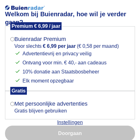
Welkom bij Buienradar, hoe wil je verder
gaan?
Premium € 6,99 / jaar
Mogen we je locatie gebruiken voor het
Vandaag nog winters plaatje.
weer?
Buienradar Premium
Voor slechts
€ 6,99 per jaar
(€ 0,58 per maand)
Advertentievrij en privacy veilig
Ontvang voor min. € 40,- aan cadeaus
Indien je hier nog geen akkoord op hebt gegeven,
verschijnt er zo een pop-up uit je browser waarin
10% donatie aan Staatsbosbeheer
deze toestemming gevraagd wordt.
Elk moment opzegbaar
Gratis
Is goed, toon de popup
Met persoonlijke advertenties
Gratis blijven gebruiken
Instellingen
Nu niet, misschien later
Doorgaan
Gebruik je Safari en wil je niet elke dag deze pop-up zien?