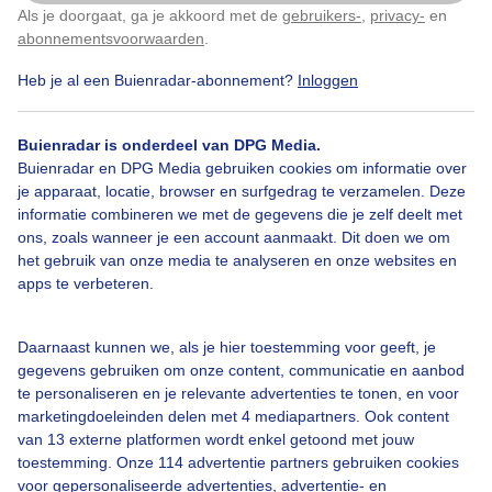
Als je doorgaat, ga je akkoord met de
gebruikers-
,
privacy-
en
Klik
hier
om dit aan te passen
abonnementsvoorwaarden
.
Heb je al een Buienradar-abonnement?
Inloggen
#zee
Bankje
Zon
Buienradar is onderdeel van DPG Media.
Buienradar en DPG Media gebruiken cookies om informatie over
Bekijk slideshow
je apparaat, locatie, browser en surfgedrag te verzamelen. Deze
informatie combineren we met de gegevens die je zelf deelt met
ons, zoals wanneer je een account aanmaakt. Dit doen we om
het gebruik van onze media te analyseren en onze websites en
apps te verbeteren.
Een moment geduld aub...
Daarnaast kunnen we, als je hier toestemming voor geeft, je
gegevens gebruiken om onze content, communicatie en aanbod
te personaliseren en je relevante advertenties te tonen, en voor
marketingdoeleinden delen met 4 mediapartners. Ook content
van 13 externe platformen wordt enkel getoond met jouw
toestemming. Onze 114 advertentie partners gebruiken cookies
voor gepersonaliseerde advertenties, advertentie- en
Over Buienradar