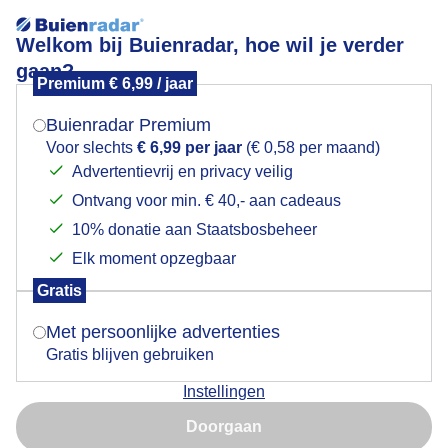
Welkom bij Buienradar, hoe wil je verder
gaan?
Premium € 6,99 / jaar
Mogen we je locatie gebruiken voor het
Genieten op een bankje
weer?
Buienradar Premium
Voor slechts
€ 6,99 per jaar
(€ 0,58 per maand)
Advertentievrij en privacy veilig
Ontvang voor min. € 40,- aan cadeaus
Indien je hier nog geen akkoord op hebt gegeven,
verschijnt er zo een pop-up uit je browser waarin
10% donatie aan Staatsbosbeheer
deze toestemming gevraagd wordt.
Elk moment opzegbaar
Gratis
Is goed, toon de popup
Met persoonlijke advertenties
Gratis blijven gebruiken
Vanmiddag op de boulevard van Benidorm
Instellingen
Nu niet, misschien later
Door: Yvonne Raphael
Gemaakt: 11-01-2026, 22x bekeken
Doorgaan
Gebruik je Safari en wil je niet elke dag deze pop-up zien?