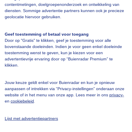
contentmetingen, doelgroepenonderzoek en ontwikkeling van
diensten. Sommige advertentie partners kunnen ook je precieze
Bedrijfsgegevens
geolocatie hiervoor gebruiken.
Veelgestelde vragen
Geef toestemming of betaal voor toegang
Contact
Door op "Gratis" te klikken, geef je toestemming voor alle
Toegankelijkheid
bovenstaande doeleinden. Indien je voor geen enkel doeleinde
toestemming wenst te geven, kun je kiezen voor een
Gebruikersvoorwaarden
advertentievrije ervaring door op “Buienradar Premium” te
klikken.
Adverteren
Buienradar Team
Jouw keuze geldt enkel voor Buienradar en kun je opnieuw
Privacy beleid
aanpassen of intrekken via “Privacy-instellingen” onderaan onze
website of in het menu van onze app. Lees meer in ons
privacy-
Cookie beleid
en
cookiebeleid
.
Privacy instellingen
Gratis weerdata
Lijst met advertentiepartners
@BuienradarNL