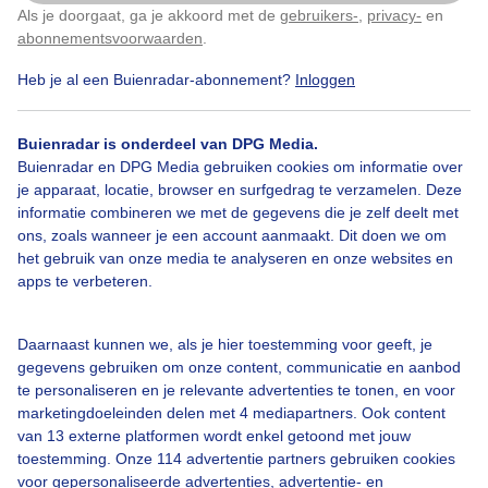
Als je doorgaat, ga je akkoord met de
gebruikers-
,
privacy-
en
Klik
hier
om dit aan te passen
abonnementsvoorwaarden
.
Heb je al een Buienradar-abonnement?
Inloggen
Sneeuw
Wolken
Zonsondergang
Buienradar is onderdeel van DPG Media.
Buienradar en DPG Media gebruiken cookies om informatie over
Bekijk slideshow
je apparaat, locatie, browser en surfgedrag te verzamelen. Deze
informatie combineren we met de gegevens die je zelf deelt met
ons, zoals wanneer je een account aanmaakt. Dit doen we om
het gebruik van onze media te analyseren en onze websites en
apps te verbeteren.
Een moment geduld aub...
Daarnaast kunnen we, als je hier toestemming voor geeft, je
gegevens gebruiken om onze content, communicatie en aanbod
te personaliseren en je relevante advertenties te tonen, en voor
marketingdoeleinden delen met 4 mediapartners. Ook content
van 13 externe platformen wordt enkel getoond met jouw
toestemming. Onze 114 advertentie partners gebruiken cookies
voor gepersonaliseerde advertenties, advertentie- en
Over Buienradar