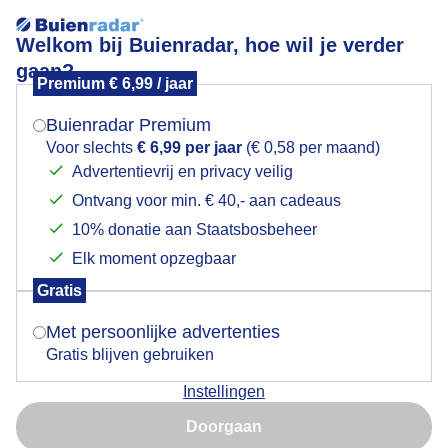
Welkom bij Buienradar, hoe wil je verder
gaan?
Premium € 6,99 / jaar
Mogen we je locatie gebruiken voor het
Ondergaande zon bij wat wolken en heldere hemel
weer?
Buienradar Premium
Voor slechts
€ 6,99 per jaar
(€ 0,58 per maand)
Advertentievrij en privacy veilig
Ontvang voor min. € 40,- aan cadeaus
Indien je hier nog geen akkoord op hebt gegeven,
verschijnt er zo een pop-up uit je browser waarin
10% donatie aan Staatsbosbeheer
deze toestemming gevraagd wordt.
Elk moment opzegbaar
Gratis
Is goed, toon de popup
Met persoonlijke advertenties
Gratis blijven gebruiken
Ondergaande zon bij wat wolken en heldere hemel.
Instellingen
Nu niet, misschien later
Door: M de Reus
Gemaakt: 10-01-2026, 135x bekeken
Doorgaan
Gebruik je Safari en wil je niet elke dag deze pop-up zien?