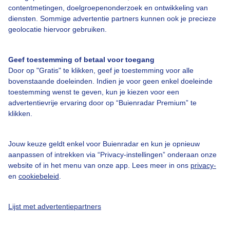
contentmetingen, doelgroepenonderzoek en ontwikkeling van
diensten. Sommige advertentie partners kunnen ook je precieze
Bedrijfsgegevens
geolocatie hiervoor gebruiken.
Veelgestelde vragen
Geef toestemming of betaal voor toegang
Contact
Door op "Gratis" te klikken, geef je toestemming voor alle
Toegankelijkheid
bovenstaande doeleinden. Indien je voor geen enkel doeleinde
toestemming wenst te geven, kun je kiezen voor een
Gebruikersvoorwaarden
advertentievrije ervaring door op “Buienradar Premium” te
klikken.
Adverteren
Buienradar Team
Jouw keuze geldt enkel voor Buienradar en kun je opnieuw
Privacy beleid
aanpassen of intrekken via “Privacy-instellingen” onderaan onze
website of in het menu van onze app. Lees meer in ons
privacy-
Cookie beleid
en
cookiebeleid
.
Privacy instellingen
Gratis weerdata
Lijst met advertentiepartners
@BuienradarNL