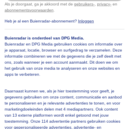
bijzondere tafrelen tegen
Als je doorgaat, ga je akkoord met de
gebruikers-
,
privacy-
en
Klik
hier
om dit aan te passen
abonnementsvoorwaarden
.
Door: laura
Gemaakt: 07-01-2026, 348x bekeken
Heb je al een Buienradar-abonnement?
Inloggen
Buienradar is onderdeel van DPG Media.
Buienradar en DPG Media gebruiken cookies om informatie over
Winter
Wolken
Zonsondergang
je apparaat, locatie, browser en surfgedrag te verzamelen. Deze
informatie combineren we met de gegevens die je zelf deelt met
ons, zoals wanneer je een account aanmaakt. Dit doen we om
het gebruik van onze media te analyseren en onze websites en
Bekijk slideshow
apps te verbeteren.
Daarnaast kunnen we, als je hier toestemming voor geeft, je
gegevens gebruiken om onze content, communicatie en aanbod
te personaliseren en je relevante advertenties te tonen, en voor
Een moment geduld aub...
marketingdoeleinden delen met 4 mediapartners. Ook content
van 13 externe platformen wordt enkel getoond met jouw
toestemming. Onze 114 advertentie partners gebruiken cookies
voor gepersonaliseerde advertenties, advertentie- en