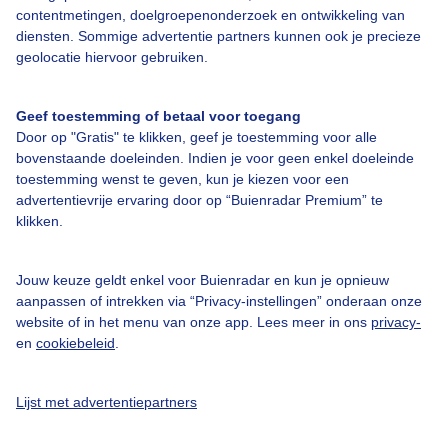
contentmetingen, doelgroepenonderzoek en ontwikkeling van
diensten. Sommige advertentie partners kunnen ook je precieze
geolocatie hiervoor gebruiken.
Over Buienradar
Geef toestemming of betaal voor toegang
Bedrijfsgegevens
Door op "Gratis" te klikken, geef je toestemming voor alle
bovenstaande doeleinden. Indien je voor geen enkel doeleinde
Veelgestelde vragen
toestemming wenst te geven, kun je kiezen voor een
advertentievrije ervaring door op “Buienradar Premium” te
Contact
klikken.
Toegankelijkheid
Gebruikersvoorwaarden
Jouw keuze geldt enkel voor Buienradar en kun je opnieuw
aanpassen of intrekken via “Privacy-instellingen” onderaan onze
Adverteren
website of in het menu van onze app. Lees meer in ons
privacy-
Buienradar Team
en
cookiebeleid
.
Privacy beleid
Lijst met advertentiepartners
Cookie beleid
Privacy instellingen