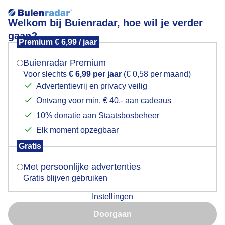
Welkom bij Buienradar, hoe wil je verder
gaan?
Premium € 6,99 / jaar
Mogen we je locatie gebruiken voor het
Winter wonderland
weer?
Buienradar Premium
Voor slechts
€ 6,99 per jaar
(€ 0,58 per maand)
Advertentievrij en privacy veilig
Ontvang voor min. € 40,- aan cadeaus
Indien je hier nog geen akkoord op hebt gegeven,
verschijnt er zo een pop-up uit je browser waarin
10% donatie aan Staatsbosbeheer
deze toestemming gevraagd wordt.
Elk moment opzegbaar
Gratis
Is goed, toon de popup
Met persoonlijke advertenties
Gratis blijven gebruiken
Instellingen
Nu niet, misschien later
In het mooie brabant ligt een goed pak sneeuw als je
Doorgaan
richting de bossen/velden gaat kom je soms
Gebruik je Safari en wil je niet elke dag deze pop-up zien?