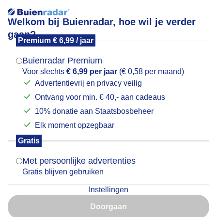
Welkom bij Buienradar, hoe wil je verder
gaan?
Premium € 6,99 / jaar
Mogen we je locatie gebruiken voor het
Upside down, de boomklever
weer?
Buienradar Premium
Voor slechts
€ 6,99 per jaar
(€ 0,58 per maand)
Advertentievrij en privacy veilig
Ontvang voor min. € 40,- aan cadeaus
Indien je hier nog geen akkoord op hebt gegeven,
verschijnt er zo een pop-up uit je browser waarin
10% donatie aan Staatsbosbeheer
deze toestemming gevraagd wordt.
Elk moment opzegbaar
Gratis
Is goed, toon de popup
Met persoonlijke advertenties
Gratis blijven gebruiken
Boomklever pikt gemakkelijk met zijn lange snavel de
Instellingen
nootjes uit het containertje.
Nu niet, misschien later
Doorgaan
Door: Elly van Niekerk
Gemaakt: 06-01-2026, 211x bekeken
Gebruik je Safari en wil je niet elke dag deze pop-up zien?