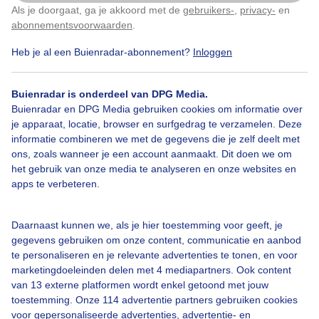
Als je doorgaat, ga je akkoord met de
gebruikers-
,
privacy-
en
Klik
hier
om dit aan te passen
abonnementsvoorwaarden
.
Heb je al een Buienradar-abonnement?
Inloggen
4
Sneeuw
Bosvogelboomklever
Winter
Buienradar is onderdeel van DPG Media.
Buienradar en DPG Media gebruiken cookies om informatie over
je apparaat, locatie, browser en surfgedrag te verzamelen. Deze
Bekijk slideshow
informatie combineren we met de gegevens die je zelf deelt met
ons, zoals wanneer je een account aanmaakt. Dit doen we om
het gebruik van onze media te analyseren en onze websites en
apps te verbeteren.
Daarnaast kunnen we, als je hier toestemming voor geeft, je
Een moment geduld aub...
gegevens gebruiken om onze content, communicatie en aanbod
te personaliseren en je relevante advertenties te tonen, en voor
marketingdoeleinden delen met 4 mediapartners. Ook content
van 13 externe platformen wordt enkel getoond met jouw
toestemming. Onze 114 advertentie partners gebruiken cookies
voor gepersonaliseerde advertenties, advertentie- en