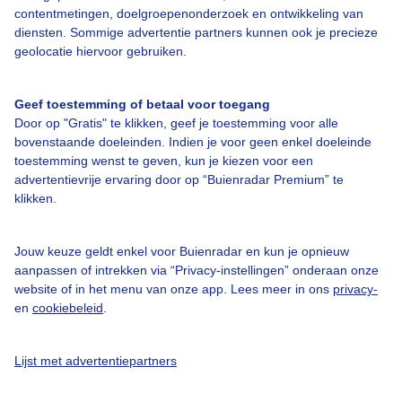
contentmetingen, doelgroepenonderzoek en ontwikkeling van
Over Buienradar
diensten. Sommige advertentie partners kunnen ook je precieze
geolocatie hiervoor gebruiken.
Bedrijfsgegevens
Geef toestemming of betaal voor toegang
Veelgestelde vragen
Door op "Gratis" te klikken, geef je toestemming voor alle
Contact
bovenstaande doeleinden. Indien je voor geen enkel doeleinde
toestemming wenst te geven, kun je kiezen voor een
Toegankelijkheid
advertentievrije ervaring door op “Buienradar Premium” te
klikken.
Gebruikersvoorwaarden
Adverteren
Jouw keuze geldt enkel voor Buienradar en kun je opnieuw
Buienradar Team
aanpassen of intrekken via “Privacy-instellingen” onderaan onze
website of in het menu van onze app. Lees meer in ons
privacy-
Privacy beleid
en
cookiebeleid
.
Cookie beleid
Privacy instellingen
Lijst met advertentiepartners
Gratis weerdata