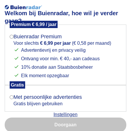
Welkom bij Buienradar, hoe wil je verder
gaan?
Premium € 6,99 / jaar
Mogen we je locatie gebruiken voor het
Mooie sneeuwlucht boven de besneeuwde landerijen
weer?
Buienradar Premium
Voor slechts
€ 6,99 per jaar
(€ 0,58 per maand)
Advertentievrij en privacy veilig
Ontvang voor min. € 40,- aan cadeaus
Indien je hier nog geen akkoord op hebt gegeven,
verschijnt er zo een pop-up uit je browser waarin
10% donatie aan Staatsbosbeheer
deze toestemming gevraagd wordt.
Elk moment opzegbaar
Gratis
Is goed, toon de popup
Met persoonlijke advertenties
Een mooie sneeuwlucht boven de besneeuwde
Groninger landerijen bij Zuidhorn vanmorgen
Gratis blijven gebruiken
Instellingen
Nu niet, misschien later
Door: Arnout Bolt
Gemaakt: 06-01-2026, 53x bekeken
Doorgaan
Gebruik je Safari en wil je niet elke dag deze pop-up zien?