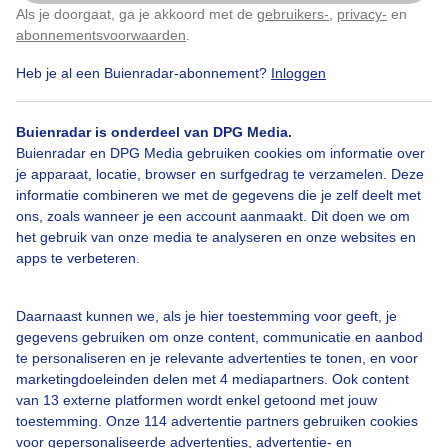
Als je doorgaat, ga je akkoord met de
gebruikers-
,
privacy-
en
Klik
hier
om dit aan te passen
abonnementsvoorwaarden
.
#sneeuw
#sneeuwlucht
#wittewereld
Heb je al een Buienradar-abonnement?
Inloggen
Buienradar is onderdeel van DPG Media.
Bekijk slideshow
Buienradar en DPG Media gebruiken cookies om informatie over
je apparaat, locatie, browser en surfgedrag te verzamelen. Deze
informatie combineren we met de gegevens die je zelf deelt met
ons, zoals wanneer je een account aanmaakt. Dit doen we om
het gebruik van onze media te analyseren en onze websites en
apps te verbeteren.
Een moment geduld aub...
Daarnaast kunnen we, als je hier toestemming voor geeft, je
gegevens gebruiken om onze content, communicatie en aanbod
te personaliseren en je relevante advertenties te tonen, en voor
marketingdoeleinden delen met 4 mediapartners. Ook content
van 13 externe platformen wordt enkel getoond met jouw
Over Buienradar
toestemming. Onze 114 advertentie partners gebruiken cookies
voor gepersonaliseerde advertenties, advertentie- en