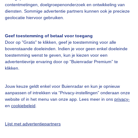
contentmetingen, doelgroepenonderzoek en ontwikkeling van
Bedrijfsgegevens
diensten. Sommige advertentie partners kunnen ook je precieze
geolocatie hiervoor gebruiken.
Veelgestelde vragen
Contact
Geef toestemming of betaal voor toegang
Toegankelijkheid
Door op "Gratis" te klikken, geef je toestemming voor alle
bovenstaande doeleinden. Indien je voor geen enkel doeleinde
Gebruikersvoorwaarden
toestemming wenst te geven, kun je kiezen voor een
advertentievrije ervaring door op “Buienradar Premium” te
Adverteren
klikken.
Buienradar Team
Privacy beleid
Jouw keuze geldt enkel voor Buienradar en kun je opnieuw
aanpassen of intrekken via “Privacy-instellingen” onderaan onze
Cookie beleid
website of in het menu van onze app. Lees meer in ons
privacy-
Privacy instellingen
en
cookiebeleid
.
Gratis weerdata
Lijst met advertentiepartners
@BuienradarNL