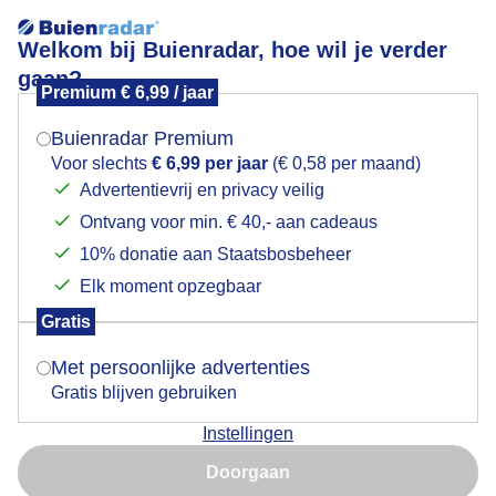
Welkom bij Buienradar, hoe wil je verder
gaan?
Premium € 6,99 / jaar
Mogen we je locatie gebruiken voor het
Weerfoto Schiphol – winterse omstandigheden (5
weer?
januari 2026)
Buienradar Premium
Voor slechts
€ 6,99 per jaar
(€ 0,58 per maand)
Advertentievrij en privacy veilig
Ontvang voor min. € 40,- aan cadeaus
Indien je hier nog geen akkoord op hebt gegeven,
verschijnt er zo een pop-up uit je browser waarin
10% donatie aan Staatsbosbeheer
deze toestemming gevraagd wordt.
Elk moment opzegbaar
Gratis
Is goed, toon de popup
Met persoonlijke advertenties
Gratis blijven gebruiken
Door: Jack kooistra
Gemaakt: 05-01-2026, 29x bekeken
Instellingen
Nu niet, misschien later
Doorgaan
Gebruik je Safari en wil je niet elke dag deze pop-up zien?