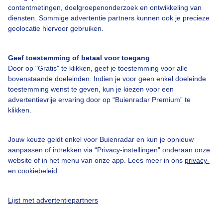
contentmetingen, doelgroepenonderzoek en ontwikkeling van
Contact
diensten. Sommige advertentie partners kunnen ook je precieze
geolocatie hiervoor gebruiken.
Toegankelijkheid
Gebruikersvoorwaarden
Geef toestemming of betaal voor toegang
Adverteren
Door op "Gratis" te klikken, geef je toestemming voor alle
bovenstaande doeleinden. Indien je voor geen enkel doeleinde
Buienradar Team
toestemming wenst te geven, kun je kiezen voor een
Privacy beleid
advertentievrije ervaring door op “Buienradar Premium” te
klikken.
Cookie beleid
Privacy instellingen
Jouw keuze geldt enkel voor Buienradar en kun je opnieuw
Gratis weerdata
aanpassen of intrekken via “Privacy-instellingen” onderaan onze
website of in het menu van onze app. Lees meer in ons
privacy-
en
cookiebeleid
.
@BuienradarNL
Buienradar
Lijst met advertentiepartners
Buienradar