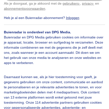
Als je doorgaat, ga je akkoord met de
gebruikers-
,
privacy-
en
Klik
hier
om dit aan te passen
abonnementsvoorwaarden
.
Bekijk slideshow
Heb je al een Buienradar-abonnement?
Inloggen
Buienradar is onderdeel van DPG Media.
Buienradar en DPG Media gebruiken cookies om informatie over
je apparaat, locatie, browser en surfgedrag te verzamelen. Deze
informatie combineren we met de gegevens die je zelf deelt met
Een moment geduld aub...
ons, zoals wanneer je een account aanmaakt. Dit doen we om
het gebruik van onze media te analyseren en onze websites en
apps te verbeteren.
Daarnaast kunnen we, als je hier toestemming voor geeft, je
gegevens gebruiken om onze content, communicatie en aanbod
Over Buienradar
te personaliseren en je relevante advertenties te tonen, en voor
marketingdoeleinden delen met 4 mediapartners. Ook content
van 13 externe platformen wordt enkel getoond met jouw
Bedrijfsgegevens
toestemming. Onze 114 advertentie partners gebruiken cookies
voor gepersonaliseerde advertenties, advertentie- en
Veelgestelde vragen