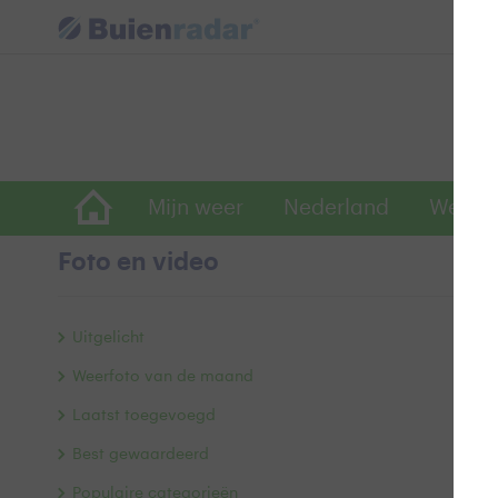
Mijn weer
Nederland
Wereld
Foto en video
F
Uitgelicht
Weerfoto van de maand
Laatst toegevoegd
Best gewaardeerd
Populaire categorieën