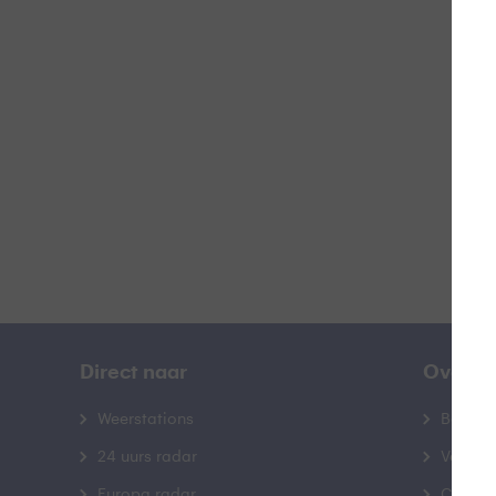
F
B
Direct naar
Over B
Weerstations
Bedrij
24 uurs radar
Veelge
Europa radar
Contac