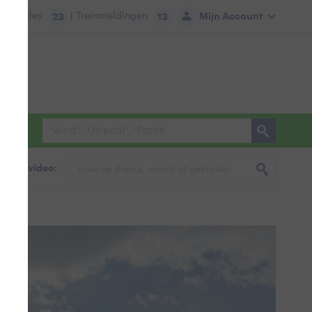
tie:
Files
| Treinmeldingen
Mijn Account
23
13
foto & video: