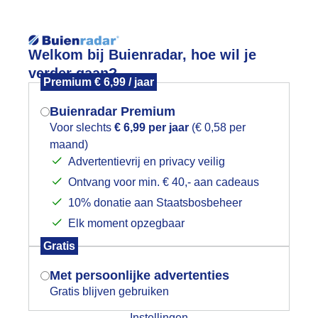
Reisinforma
Welkom bij Buienradar, hoe wil je
verder gaan?
Premium € 6,99 / jaar
Buienradar Premium
Voor slechts
€ 6,99 per jaar
(€ 0,58 per
wijd
Foto en video
Weerzine
maand)
Mogen we je locatie gebruiken voor
Advertentievrij en privacy veilig
het weer?
Zoeken in 
Ontvang voor min. € 40,- aan cadeaus
10% donatie aan Staatsbosbeheer
elle opklaringen
Elk moment opzegbaar
Indien je hier nog geen akkoord op hebt
Gratis
gegeven, verschijnt er zo een pop-up uit
je browser waarin deze toestemming
Met persoonlijke advertenties
gevraagd wordt.
Gratis blijven gebruiken
Instellingen