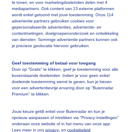
te tonen, en voor marketingdoeleinden delen met 4
mediapartners. Ook content van 13 externe platformen
elleopklaringen
Sneeuw
Winter
wordt enkel getoond met jouw toestemming. Onze 114
advertentie partners gebruiken cookies voor
gepersonaliseerde advertenties, advertentie- en
ekijk slideshow
contentmetingen, doelgroepenonderzoek en ontwikkeling
van diensten. Sommige advertentie partners kunnen ook
je precieze geolocatie hiervoor gebruiken.
Geef toestemming of betaal voor toegang
Door op "Gratis" te klikken, geef je toestemming voor alle
Een moment geduld
bovenstaande doeleinden. Indien je voor geen enkel
doeleinde toestemming wenst te geven, kun je kiezen
voor een advertentievrije ervaring door op “Buienradar
Premium” te klikken.
uienradar
Mijn weer
Jouw keuze geldt enkel voor Buienradar en kun je
fsgegevens
De Bilt
opnieuw aanpassen of intrekken via “Privacy-instellingen”
stelde vragen
onderaan onze website of in het menu van onze app.
Lees meer in ons
privacy-
en
cookiebeleid
.
t