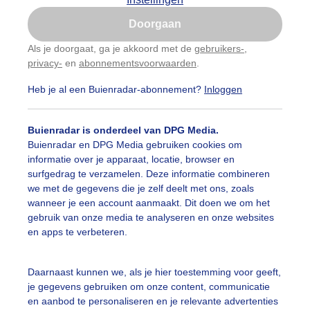
Is goed, toon de popup
Doorgaan
Nu niet, misschien later
Als je doorgaat, ga je akkoord met de
gebruikers-
,
privacy-
en
abonnementsvoorwaarden
.
Gebruik je Safari en wil je niet elke dag deze pop-up
zien?
Heb je al een Buienradar-abonnement?
Inloggen
Klik
hier
om dit aan te passen
Buienradar is onderdeel van DPG Media.
Buienradar en DPG Media gebruiken cookies om
informatie over je apparaat, locatie, browser en
surfgedrag te verzamelen. Deze informatie combineren
we met de gegevens die je zelf deelt met ons, zoals
wanneer je een account aanmaakt. Dit doen we om het
gebruik van onze media te analyseren en onze websites
en apps te verbeteren.
le opklaringen na talrijke sneeuwbuien
Daarnaast kunnen we, als je hier toestemming voor geeft,
je gegevens gebruiken om onze content, communicatie
r: Simone Genna Wiersma
Gemaakt: 05-01-2026, 44x bekeken
en aanbod te personaliseren en je relevante advertenties