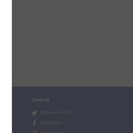
 aub...
Overig
@BuienradarNL
Buienradar
Buienradar