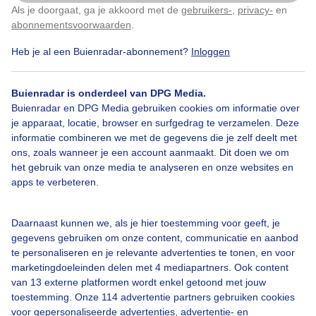
Als je doorgaat, ga je akkoord met de
gebruikers-
,
privacy-
en
Klik
hier
om dit aan te passen
abonnementsvoorwaarden
.
Heb je al een Buienradar-abonnement?
Inloggen
Winter
Wolken
Wind
Buienradar is onderdeel van DPG Media.
Buienradar en DPG Media gebruiken cookies om informatie over
je apparaat, locatie, browser en surfgedrag te verzamelen. Deze
Bekijk slideshow
informatie combineren we met de gegevens die je zelf deelt met
ons, zoals wanneer je een account aanmaakt. Dit doen we om
het gebruik van onze media te analyseren en onze websites en
apps te verbeteren.
Een moment geduld aub...
Daarnaast kunnen we, als je hier toestemming voor geeft, je
gegevens gebruiken om onze content, communicatie en aanbod
te personaliseren en je relevante advertenties te tonen, en voor
marketingdoeleinden delen met 4 mediapartners. Ook content
van 13 externe platformen wordt enkel getoond met jouw
toestemming. Onze 114 advertentie partners gebruiken cookies
voor gepersonaliseerde advertenties, advertentie- en