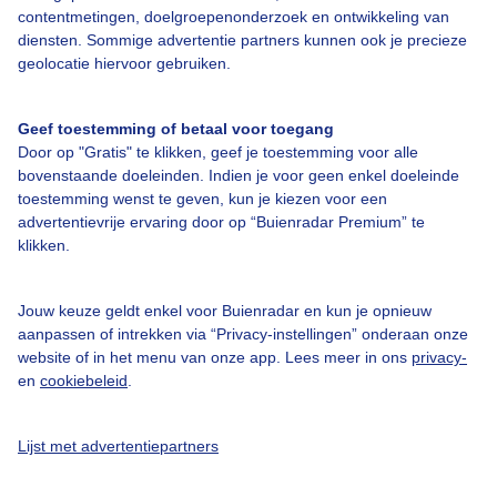
Over Buienradar
contentmetingen, doelgroepenonderzoek en ontwikkeling van
diensten. Sommige advertentie partners kunnen ook je precieze
geolocatie hiervoor gebruiken.
Bedrijfsgegevens
Veelgestelde vragen
Geef toestemming of betaal voor toegang
Door op "Gratis" te klikken, geef je toestemming voor alle
Contact
bovenstaande doeleinden. Indien je voor geen enkel doeleinde
Toegankelijkheid
toestemming wenst te geven, kun je kiezen voor een
advertentievrije ervaring door op “Buienradar Premium” te
Gebruikersvoorwaarden
klikken.
Adverteren
Buienradar Team
Jouw keuze geldt enkel voor Buienradar en kun je opnieuw
aanpassen of intrekken via “Privacy-instellingen” onderaan onze
Privacy beleid
website of in het menu van onze app. Lees meer in ons
privacy-
en
cookiebeleid
.
Cookie beleid
Privacy instellingen
Lijst met advertentiepartners
Gratis weerdata