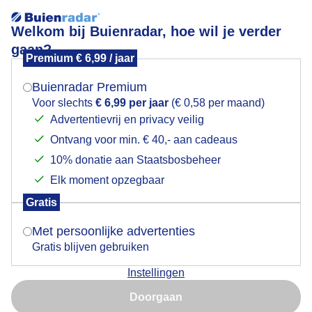
Welkom bij Buienradar, hoe wil je verder
gaan?
Premium € 6,99 / jaar
Mogen we je locatie gebruiken voor het
Imposante wolkenlucht boven zee bij Kijkduin
weer?
Buienradar Premium
Voor slechts
€ 6,99 per jaar
(€ 0,58 per maand)
Advertentievrij en privacy veilig
Ontvang voor min. € 40,- aan cadeaus
Indien je hier nog geen akkoord op hebt gegeven,
verschijnt er zo een pop-up uit je browser waarin
10% donatie aan Staatsbosbeheer
deze toestemming gevraagd wordt.
Elk moment opzegbaar
Gratis
Is goed, toon de popup
Met persoonlijke advertenties
Gratis blijven gebruiken
Imposante wolkenlucht boven zee bij Kijkduin in Den
Instellingen
Haag
Nu niet, misschien later
Doorgaan
Door: Rob Kints
Gemaakt: 03-01-2026, 148x bekeken
Gebruik je Safari en wil je niet elke dag deze pop-up zien?