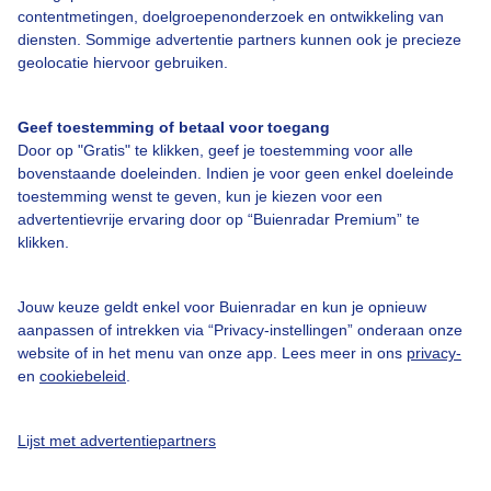
Bedrijfsgegevens
contentmetingen, doelgroepenonderzoek en ontwikkeling van
diensten. Sommige advertentie partners kunnen ook je precieze
Veelgestelde vragen
geolocatie hiervoor gebruiken.
Contact
Toegankelijkheid
Geef toestemming of betaal voor toegang
Door op "Gratis" te klikken, geef je toestemming voor alle
Gebruikersvoorwaarden
bovenstaande doeleinden. Indien je voor geen enkel doeleinde
toestemming wenst te geven, kun je kiezen voor een
Adverteren
advertentievrije ervaring door op “Buienradar Premium” te
Buienradar Team
klikken.
Privacy beleid
Jouw keuze geldt enkel voor Buienradar en kun je opnieuw
Cookie beleid
aanpassen of intrekken via “Privacy-instellingen” onderaan onze
Privacy instellingen
website of in het menu van onze app. Lees meer in ons
privacy-
en
cookiebeleid
.
Gratis weerdata
@BuienradarNL
Lijst met advertentiepartners
Buienradar