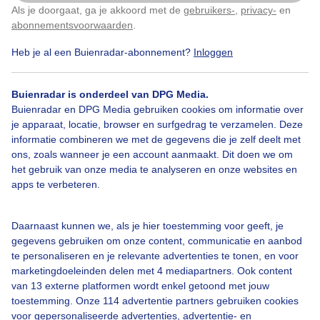
Als je doorgaat, ga je akkoord met de
gebruikers-
,
privacy-
en
Klik
hier
om dit aan te passen
Sneeuw
Veerpont
Winter
abonnementsvoorwaarden
.
Heb je al een Buienradar-abonnement?
Inloggen
Bekijk slideshow
Buienradar is onderdeel van DPG Media.
Buienradar en DPG Media gebruiken cookies om informatie over
je apparaat, locatie, browser en surfgedrag te verzamelen. Deze
informatie combineren we met de gegevens die je zelf deelt met
ons, zoals wanneer je een account aanmaakt. Dit doen we om
het gebruik van onze media te analyseren en onze websites en
Een moment geduld aub...
apps te verbeteren.
Daarnaast kunnen we, als je hier toestemming voor geeft, je
gegevens gebruiken om onze content, communicatie en aanbod
te personaliseren en je relevante advertenties te tonen, en voor
marketingdoeleinden delen met 4 mediapartners. Ook content
van 13 externe platformen wordt enkel getoond met jouw
Over Buienradar
toestemming. Onze 114 advertentie partners gebruiken cookies
voor gepersonaliseerde advertenties, advertentie- en