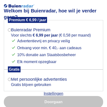
Welkom bij Buienradar, hoe wil je verder
gaan?
Premium € 6,99 / jaar
Mogen we je locatie gebruiken voor het
Sneeuw bij de veerpont Doornenburg Pannerden
weer?
Buienradar Premium
Voor slechts
€ 6,99 per jaar
(€ 0,58 per maand)
Advertentievrij en privacy veilig
Ontvang voor min. € 40,- aan cadeaus
Indien je hier nog geen akkoord op hebt gegeven,
verschijnt er zo een pop-up uit je browser waarin
10% donatie aan Staatsbosbeheer
deze toestemming gevraagd wordt.
Elk moment opzegbaar
Gratis
Is goed, toon de popup
Met persoonlijke advertenties
Sneeuw
Gratis blijven gebruiken
Door: Joyce Derksen
Gemaakt: 02-01-2026, 25x bekeken
Instellingen
Nu niet, misschien later
Doorgaan
Gebruik je Safari en wil je niet elke dag deze pop-up zien?