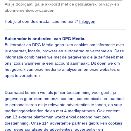
Als je doorgaat, ga je akkoord met de
gebruikers-
,
privacy-
en
Klik
hier
om dit aan te passen
abonnementsvoorwaarden
.
Heb je al een Buienradar-abonnement?
Inloggen
Bekijk slideshow
Buienradar is onderdeel van DPG Media.
Buienradar en DPG Media gebruiken cookies om informatie over
je apparaat, locatie, browser en surfgedrag te verzamelen. Deze
informatie combineren we met de gegevens die je zelf deelt met
ons, zoals wanneer je een account aanmaakt. Dit doen we om
het gebruik van onze media te analyseren en onze websites en
apps te verbeteren.
Een moment geduld aub...
Daarnaast kunnen we, als je hier toestemming voor geeft, je
gegevens gebruiken om onze content, communicatie en aanbod
te personaliseren en je relevante advertenties te tonen, en voor
marketingdoeleinden delen met 4 mediapartners. Ook content
van 13 externe platformen wordt enkel getoond met jouw
Over Buienradar
toestemming. Onze 114 advertentie partners gebruiken cookies
voor gepersonaliseerde advertenties, advertentie- en