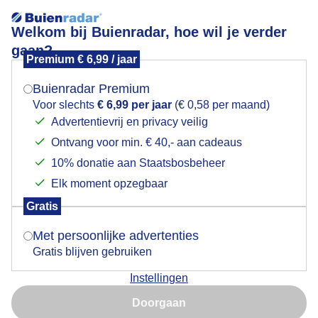
Welkom bij Buienradar, hoe wil je verder
gaan?
Premium € 6,99 / jaar
Mogen we je locatie gebruiken voor het
De zon probeert het wel op de laatste dag van het jaar
weer?
2025, met nog steeds een licht laagje ijs op deze
Buienradar Premium
natuurplas
Voor slechts
€ 6,99 per jaar
(€ 0,58 per maand)
Advertentievrij en privacy veilig
Ontvang voor min. € 40,- aan cadeaus
Indien je hier nog geen akkoord op hebt gegeven,
verschijnt er zo een pop-up uit je browser waarin
10% donatie aan Staatsbosbeheer
deze toestemming gevraagd wordt.
Elk moment opzegbaar
Gratis
Is goed, toon de popup
Met persoonlijke advertenties
Gratis blijven gebruiken
Instellingen
Nu niet, misschien later
Doorgaan
Door: Jacob
Gemaakt: 31-12-2025, 53x bekeken
Gebruik je Safari en wil je niet elke dag deze pop-up zien?