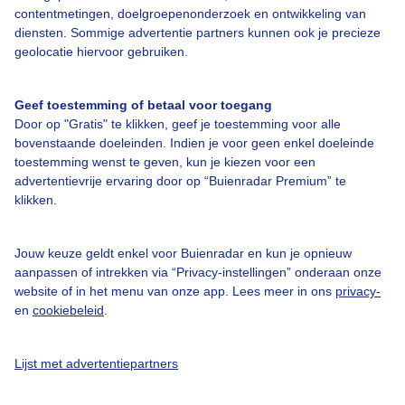
contentmetingen, doelgroepenonderzoek en ontwikkeling van
Bedrijfsgegevens
diensten. Sommige advertentie partners kunnen ook je precieze
geolocatie hiervoor gebruiken.
Veelgestelde vragen
Contact
Geef toestemming of betaal voor toegang
Toegankelijkheid
Door op "Gratis" te klikken, geef je toestemming voor alle
bovenstaande doeleinden. Indien je voor geen enkel doeleinde
Gebruikersvoorwaarden
toestemming wenst te geven, kun je kiezen voor een
Adverteren
advertentievrije ervaring door op “Buienradar Premium” te
klikken.
Buienradar Team
Privacy beleid
Jouw keuze geldt enkel voor Buienradar en kun je opnieuw
Cookie beleid
aanpassen of intrekken via “Privacy-instellingen” onderaan onze
website of in het menu van onze app. Lees meer in ons
privacy-
Privacy instellingen
en
cookiebeleid
.
Gratis weerdata
Lijst met advertentiepartners
@BuienradarNL