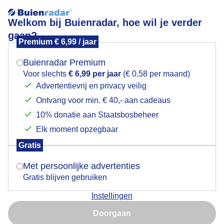
Welkom bij Buienradar, hoe wil je verder
gaan?
Premium € 6,99 / jaar
Mogen we je locatie gebruiken voor het
Zacht en helder weer
weer?
Buienradar Premium
Voor slechts
€ 6,99 per jaar
(€ 0,58 per maand)
Advertentievrij en privacy veilig
Ontvang voor min. € 40,- aan cadeaus
Indien je hier nog geen akkoord op hebt gegeven,
verschijnt er zo een pop-up uit je browser waarin
10% donatie aan Staatsbosbeheer
deze toestemming gevraagd wordt.
Elk moment opzegbaar
Gratis
Is goed, toon de popup
Met persoonlijke advertenties
Gratis blijven gebruiken
Zacht en helder weer in Zeist
Instellingen
Nu niet, misschien later
Door: Bianca Meeuwissen
Gemaakt: 17-12-2025, 234x bekeken
Doorgaan
Gebruik je Safari en wil je niet elke dag deze pop-up zien?