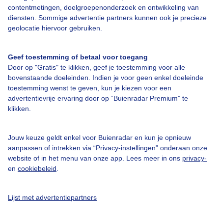
contentmetingen, doelgroepenonderzoek en ontwikkeling van
diensten. Sommige advertentie partners kunnen ook je precieze
Bedrijfsgegevens
geolocatie hiervoor gebruiken.
Veelgestelde vragen
Geef toestemming of betaal voor toegang
Contact
Door op "Gratis" te klikken, geef je toestemming voor alle
Toegankelijkheid
bovenstaande doeleinden. Indien je voor geen enkel doeleinde
toestemming wenst te geven, kun je kiezen voor een
Gebruikersvoorwaarden
advertentievrije ervaring door op “Buienradar Premium” te
klikken.
Adverteren
Buienradar Team
Jouw keuze geldt enkel voor Buienradar en kun je opnieuw
Privacy beleid
aanpassen of intrekken via “Privacy-instellingen” onderaan onze
website of in het menu van onze app. Lees meer in ons
privacy-
Cookie beleid
en
cookiebeleid
.
Privacy instellingen
Gratis weerdata
Lijst met advertentiepartners
@BuienradarNL