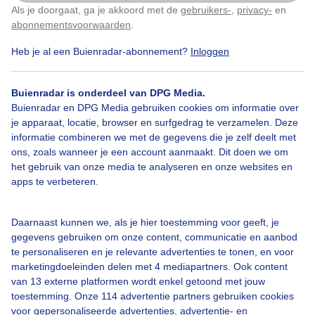
Als je doorgaat, ga je akkoord met de
gebruikers-
,
privacy-
en
Klik
hier
om dit aan te passen
abonnementsvoorwaarden
.
Heb je al een Buienradar-abonnement?
Inloggen
Reflectie
Helder
Winter
Buienradar is onderdeel van DPG Media.
Buienradar en DPG Media gebruiken cookies om informatie over
Bekijk slideshow
je apparaat, locatie, browser en surfgedrag te verzamelen. Deze
informatie combineren we met de gegevens die je zelf deelt met
ons, zoals wanneer je een account aanmaakt. Dit doen we om
het gebruik van onze media te analyseren en onze websites en
apps te verbeteren.
Een moment geduld aub...
Daarnaast kunnen we, als je hier toestemming voor geeft, je
gegevens gebruiken om onze content, communicatie en aanbod
te personaliseren en je relevante advertenties te tonen, en voor
marketingdoeleinden delen met 4 mediapartners. Ook content
van 13 externe platformen wordt enkel getoond met jouw
toestemming. Onze 114 advertentie partners gebruiken cookies
voor gepersonaliseerde advertenties, advertentie- en
Over Buienradar