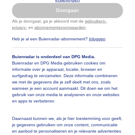
Is goed, toon de popup
Doorgaan
Nu niet, misschien later
Als je doorgaat, ga je akkoord met de
gebruikers-
,
privacy-
en
abonnementsvoorwaarden
.
Gebruik je Safari en wil je niet elke dag deze pop-up
zien?
Heb je al een Buienradar-abonnement?
Inloggen
Klik
hier
om dit aan te passen
Buienradar is onderdeel van DPG Media.
Buienradar en DPG Media gebruiken cookies om
informatie over je apparaat, locatie, browser en
surfgedrag te verzamelen. Deze informatie combineren
we met de gegevens die je zelf deelt met ons, zoals
wanneer je een account aanmaakt. Dit doen we om het
gebruik van onze media te analyseren en onze websites
en apps te verbeteren.
Daarnaast kunnen we, als je hier toestemming voor geeft,
je gegevens gebruiken om onze content, communicatie
en aanbod te personaliseren en je relevante advertenties