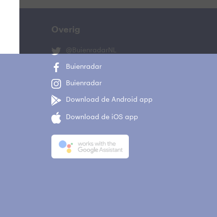
Overig
@BuienradarNL
Buienradar
Buienradar
Download de Android app
Download de iOS app