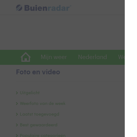
Mijn weer
Nederland
Wereld
Foto en video
O
Uitgelicht
Weerfoto van de week
Laatst toegevoegd
Best gewaardeerd
Populaire categorieën