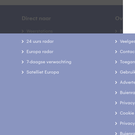
Direct naar
Over B
Weerstations
Bedrij
24 uurs radar
Veelge
Europa radar
Contac
7-daagse verwachting
Toegank
Satelliet Europa
Gebrui
Advert
Buienr
Privacy
Cookie
Privacy
Buienr