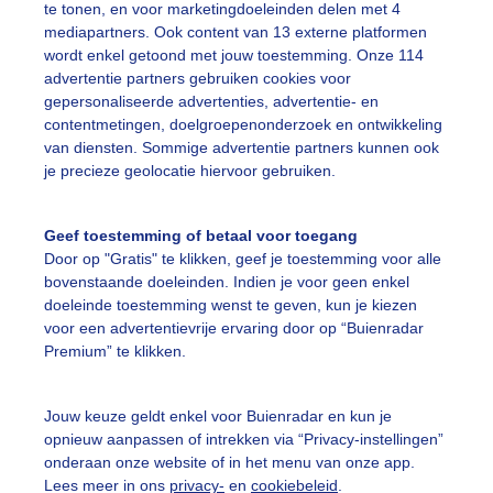
te tonen, en voor marketingdoeleinden delen met 4
mediapartners. Ook content van 13 externe platformen
wordt enkel getoond met jouw toestemming. Onze 114
advertentie partners gebruiken cookies voor
gepersonaliseerde advertenties, advertentie- en
erfoto
contentmetingen, doelgroepenonderzoek en ontwikkeling
van diensten. Sommige advertentie partners kunnen ook
r: Diana Huntjens
Gemaakt: 14-12-2025, 174x bekeken
je precieze geolocatie hiervoor gebruiken.
pklaringen
Zon
Wolken
Geef toestemming of betaal voor toegang
Door op "Gratis" te klikken, geef je toestemming voor alle
bovenstaande doeleinden. Indien je voor geen enkel
doeleinde toestemming wenst te geven, kun je kiezen
ekijk slideshow
voor een advertentievrije ervaring door op “Buienradar
Premium” te klikken.
Jouw keuze geldt enkel voor Buienradar en kun je
opnieuw aanpassen of intrekken via “Privacy-instellingen”
Een moment geduld
onderaan onze website of in het menu van onze app.
Lees meer in ons
privacy-
en
cookiebeleid
.