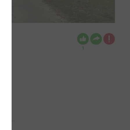
1
 aub...