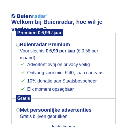
Reisinforma
Welkom bij Buienradar, hoe wil je
verder gaan?
Premium € 6,99 / jaar
Buienradar Premium
Voor slechts
€ 6,99 per jaar
(€ 0,58 per
wijd
Foto en video
Weerzine
maand)
Mogen we je locatie gebruiken voor
Advertentievrij en privacy veilig
het weer?
Zoeken in 
Ontvang voor min. € 40,- aan cadeaus
10% donatie aan Staatsbosbeheer
pklaringen rond 9.00uur
Elk moment opzegbaar
Indien je hier nog geen akkoord op hebt
Gratis
gegeven, verschijnt er zo een pop-up uit
je browser waarin deze toestemming
Met persoonlijke advertenties
gevraagd wordt.
Gratis blijven gebruiken
Instellingen