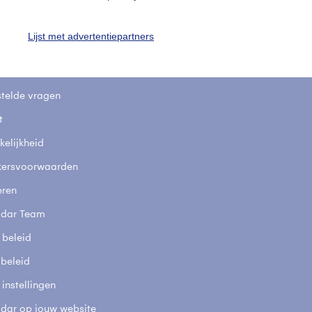
Lijst met advertentiepartners
uienradar
Mijn weer
fsgegevens
De Bilt
stelde vragen
t
elijkheid
kersvoorwaarden
eren
adar Team
 beleid
 beleid
 instellingen
adar op jouw website