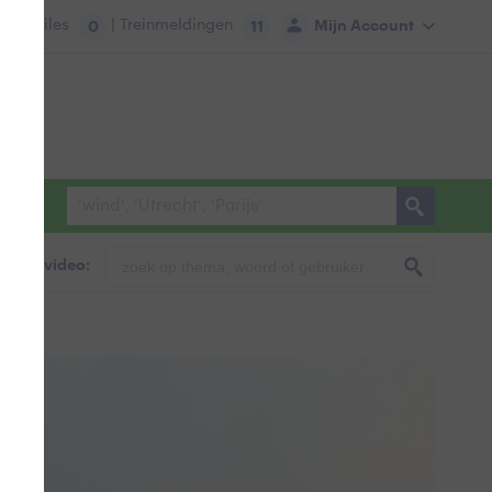
tie:
Files
| Treinmeldingen
Mijn Account
0
11
foto & video: