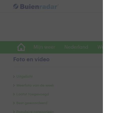
Mijn weer
Nederland
Wereld
Foto en video
Z
Uitgelicht
Weerfoto van de week
Laatst toegevoegd
Best gewaardeerd
Populaire categorieën