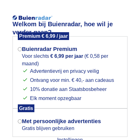
Reisinforma
Welkom bij Buienradar, hoe wil je
verder gaan?
Premium € 6,99 / jaar
Buienradar Premium
Voor slechts
€ 6,99 per jaar
(€ 0,58 per
wijd
Foto en video
Weerzine
maand)
Mogen we je locatie gebruiken voor
Advertentievrij en privacy veilig
het weer?
Zoeken in 
Ontvang voor min. € 40,- aan cadeaus
10% donatie aan Staatsbosbeheer
onneharp boven Texel
Elk moment opzegbaar
Indien je hier nog geen akkoord op hebt
Gratis
gegeven, verschijnt er zo een pop-up uit
je browser waarin deze toestemming
Met persoonlijke advertenties
gevraagd wordt.
Gratis blijven gebruiken
Instellingen