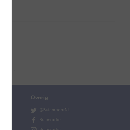
 aub...
Overig
@BuienradarNL
Buienradar
Buienradar