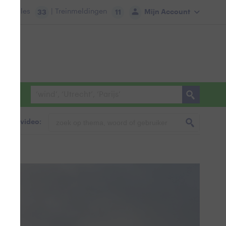
tie:
Files
| Treinmeldingen
Mijn Account
33
11
foto & video: