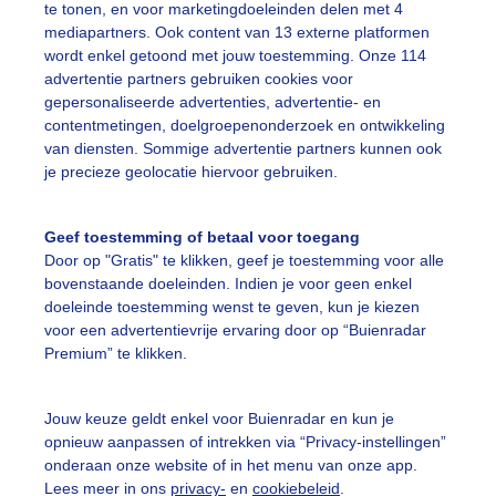
te tonen, en voor marketingdoeleinden delen met 4
mediapartners. Ook content van 13 externe platformen
on
Wolken
Wind
wordt enkel getoond met jouw toestemming. Onze 114
advertentie partners gebruiken cookies voor
gepersonaliseerde advertenties, advertentie- en
ekijk slideshow
contentmetingen, doelgroepenonderzoek en ontwikkeling
van diensten. Sommige advertentie partners kunnen ook
je precieze geolocatie hiervoor gebruiken.
Geef toestemming of betaal voor toegang
Door op "Gratis" te klikken, geef je toestemming voor alle
Een moment geduld
bovenstaande doeleinden. Indien je voor geen enkel
doeleinde toestemming wenst te geven, kun je kiezen
voor een advertentievrije ervaring door op “Buienradar
Premium” te klikken.
uienradar
Mijn weer
Jouw keuze geldt enkel voor Buienradar en kun je
fsgegevens
De Bilt
opnieuw aanpassen of intrekken via “Privacy-instellingen”
stelde vragen
onderaan onze website of in het menu van onze app.
Lees meer in ons
privacy-
en
cookiebeleid
.
t