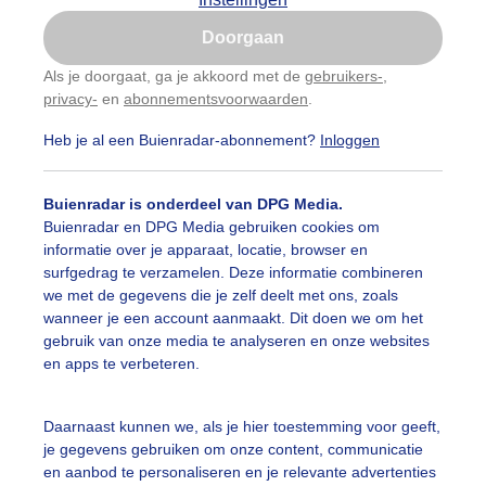
Is goed, toon de popup
Doorgaan
Nu niet, misschien later
Als je doorgaat, ga je akkoord met de
gebruikers-
,
privacy-
en
abonnementsvoorwaarden
.
Gebruik je Safari en wil je niet elke dag deze pop-up
zien?
Heb je al een Buienradar-abonnement?
Inloggen
Klik
hier
om dit aan te passen
Buienradar is onderdeel van DPG Media.
Buienradar en DPG Media gebruiken cookies om
informatie over je apparaat, locatie, browser en
surfgedrag te verzamelen. Deze informatie combineren
we met de gegevens die je zelf deelt met ons, zoals
wanneer je een account aanmaakt. Dit doen we om het
gebruik van onze media te analyseren en onze websites
en apps te verbeteren.
lken, wind en zon boven Texel met een mooie zonneharp.
Daarnaast kunnen we, als je hier toestemming voor geeft,
je gegevens gebruiken om onze content, communicatie
r: Frans Alderse Baas
Gemaakt: 14-12-2025, 32x bekeken
en aanbod te personaliseren en je relevante advertenties