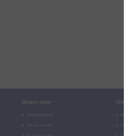
Z
B
Direct naar
Over B
Weerstations
Bedrij
24 uurs radar
Veelge
Europa radar
Contac