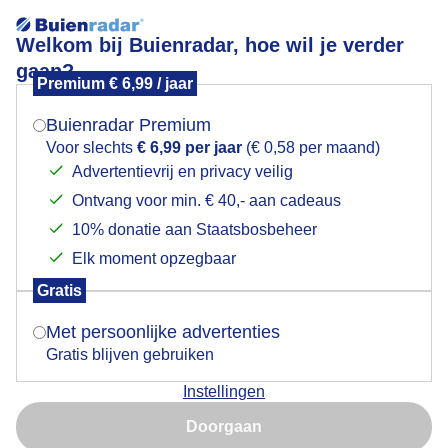
Welkom bij Buienradar, hoe wil je verder
gaan?
Premium € 6,99 / jaar
Mogen we je locatie gebruiken voor het
Einde van de dag . Word snel donker en opkomende
weer?
mist
Buienradar Premium
Voor slechts
€ 6,99 per jaar
(€ 0,58 per maand)
Advertentievrij en privacy veilig
Ontvang voor min. € 40,- aan cadeaus
Indien je hier nog geen akkoord op hebt gegeven,
verschijnt er zo een pop-up uit je browser waarin
10% donatie aan Staatsbosbeheer
deze toestemming gevraagd wordt.
Elk moment opzegbaar
Gratis
Is goed, toon de popup
Met persoonlijke advertenties
Gratis blijven gebruiken
Instellingen
Weer Foto van vandaag
Nu niet, misschien later
Doorgaan
Door: Mark Klos
Gemaakt: 13-12-2025, 287x bekeken
Gebruik je Safari en wil je niet elke dag deze pop-up zien?