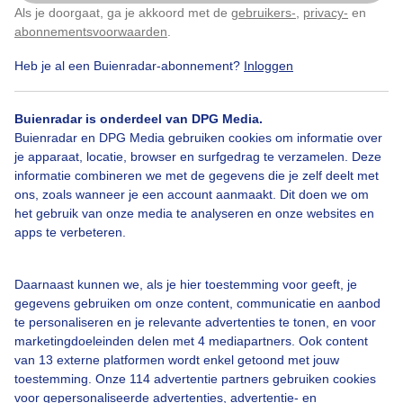
Als je doorgaat, ga je akkoord met de
gebruikers-
,
privacy-
en
Klik
hier
om dit aan te passen
abonnementsvoorwaarden
.
Heb je al een Buienradar-abonnement?
Inloggen
Herfst
Zon
Buienradar is onderdeel van DPG Media.
Buienradar en DPG Media gebruiken cookies om informatie over
je apparaat, locatie, browser en surfgedrag te verzamelen. Deze
Bekijk slideshow
informatie combineren we met de gegevens die je zelf deelt met
ons, zoals wanneer je een account aanmaakt. Dit doen we om
het gebruik van onze media te analyseren en onze websites en
apps te verbeteren.
Een moment geduld aub...
Daarnaast kunnen we, als je hier toestemming voor geeft, je
gegevens gebruiken om onze content, communicatie en aanbod
te personaliseren en je relevante advertenties te tonen, en voor
marketingdoeleinden delen met 4 mediapartners. Ook content
van 13 externe platformen wordt enkel getoond met jouw
toestemming. Onze 114 advertentie partners gebruiken cookies
voor gepersonaliseerde advertenties, advertentie- en