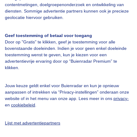
Over Buienradar
contentmetingen, doelgroepenonderzoek en ontwikkeling van
diensten. Sommige advertentie partners kunnen ook je precieze
geolocatie hiervoor gebruiken.
Bedrijfsgegevens
Veelgestelde vragen
Geef toestemming of betaal voor toegang
Door op "Gratis" te klikken, geef je toestemming voor alle
Contact
bovenstaande doeleinden. Indien je voor geen enkel doeleinde
Toegankelijkheid
toestemming wenst te geven, kun je kiezen voor een
advertentievrije ervaring door op “Buienradar Premium” te
Gebruikersvoorwaarden
klikken.
Adverteren
Buienradar Team
Jouw keuze geldt enkel voor Buienradar en kun je opnieuw
aanpassen of intrekken via “Privacy-instellingen” onderaan onze
Privacy beleid
website of in het menu van onze app. Lees meer in ons
privacy-
en
cookiebeleid
.
Cookie beleid
Privacy instellingen
Lijst met advertentiepartners
Gratis weerdata