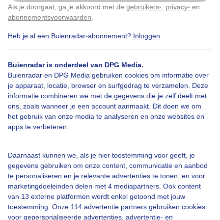
Als je doorgaat, ga je akkoord met de
gebruikers-
,
privacy-
en
Klik
hier
om dit aan te passen
Kasteel
Herfst
Zon
abonnementsvoorwaarden
.
Heb je al een Buienradar-abonnement?
Inloggen
Bekijk slideshow
Buienradar is onderdeel van DPG Media.
Buienradar en DPG Media gebruiken cookies om informatie over
je apparaat, locatie, browser en surfgedrag te verzamelen. Deze
informatie combineren we met de gegevens die je zelf deelt met
ons, zoals wanneer je een account aanmaakt. Dit doen we om
het gebruik van onze media te analyseren en onze websites en
Een moment geduld aub...
apps te verbeteren.
Daarnaast kunnen we, als je hier toestemming voor geeft, je
gegevens gebruiken om onze content, communicatie en aanbod
te personaliseren en je relevante advertenties te tonen, en voor
marketingdoeleinden delen met 4 mediapartners. Ook content
van 13 externe platformen wordt enkel getoond met jouw
Over Buienradar
toestemming. Onze 114 advertentie partners gebruiken cookies
voor gepersonaliseerde advertenties, advertentie- en