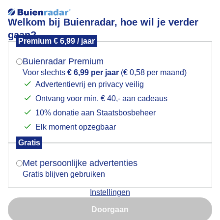
Welkom bij Buienradar, hoe wil je verder
gaan?
Premium € 6,99 / jaar
Mogen we je locatie gebruiken voor het
Kasteel Assumburg in de zon vandaag
weer?
Buienradar Premium
Voor slechts
€ 6,99 per jaar
(€ 0,58 per maand)
Advertentievrij en privacy veilig
Ontvang voor min. € 40,- aan cadeaus
Indien je hier nog geen akkoord op hebt gegeven,
verschijnt er zo een pop-up uit je browser waarin
10% donatie aan Staatsbosbeheer
deze toestemming gevraagd wordt.
Elk moment opzegbaar
Gratis
Is goed, toon de popup
Met persoonlijke advertenties
Heemskerk vandaag in de zon
Gratis blijven gebruiken
Door: Jos Hendriks
Gemaakt: 13-12-2025, 82x bekeken
Instellingen
Nu niet, misschien later
Doorgaan
Gebruik je Safari en wil je niet elke dag deze pop-up zien?