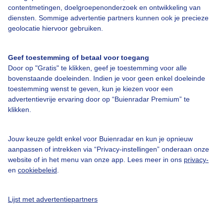
Bedrijfsgegevens
contentmetingen, doelgroepenonderzoek en ontwikkeling van
diensten. Sommige advertentie partners kunnen ook je precieze
Veelgestelde vragen
geolocatie hiervoor gebruiken.
Contact
Toegankelijkheid
Geef toestemming of betaal voor toegang
Door op "Gratis" te klikken, geef je toestemming voor alle
Gebruikersvoorwaarden
bovenstaande doeleinden. Indien je voor geen enkel doeleinde
toestemming wenst te geven, kun je kiezen voor een
Adverteren
advertentievrije ervaring door op “Buienradar Premium” te
Buienradar Team
klikken.
Privacy beleid
Jouw keuze geldt enkel voor Buienradar en kun je opnieuw
Cookie beleid
aanpassen of intrekken via “Privacy-instellingen” onderaan onze
Privacy instellingen
website of in het menu van onze app. Lees meer in ons
privacy-
en
cookiebeleid
.
Gratis weerdata
@BuienradarNL
Lijst met advertentiepartners
Buienradar