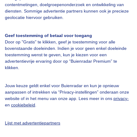
contentmetingen, doelgroepenonderzoek en ontwikkeling van
diensten. Sommige advertentie partners kunnen ook je precieze
geolocatie hiervoor gebruiken.
Over Buienradar
Geef toestemming of betaal voor toegang
Door op "Gratis" te klikken, geef je toestemming voor alle
Bedrijfsgegevens
bovenstaande doeleinden. Indien je voor geen enkel doeleinde
Veelgestelde vragen
toestemming wenst te geven, kun je kiezen voor een
advertentievrije ervaring door op “Buienradar Premium” te
Contact
klikken.
Toegankelijkheid
Gebruikersvoorwaarden
Jouw keuze geldt enkel voor Buienradar en kun je opnieuw
aanpassen of intrekken via “Privacy-instellingen” onderaan onze
Adverteren
website of in het menu van onze app. Lees meer in ons
privacy-
en
cookiebeleid
.
Buienradar Team
Privacy beleid
Lijst met advertentiepartners
Cookie beleid
Privacy instellingen