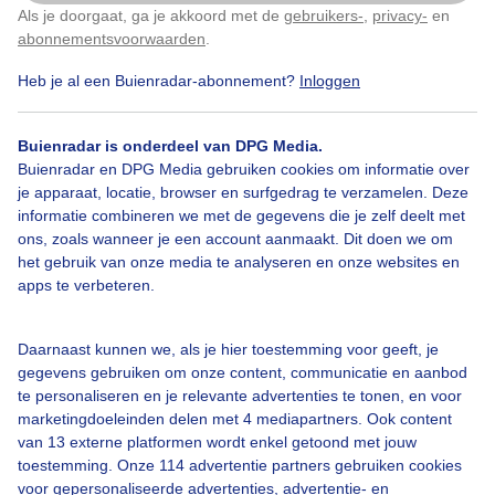
,matige wind
Als je doorgaat, ga je akkoord met de
gebruikers-
,
privacy-
en
Klik
hier
om dit aan te passen
abonnementsvoorwaarden
.
Door: Nellie Bartels
Gemaakt: 13-12-2025, 53x bekeken
Heb je al een Buienradar-abonnement?
Inloggen
Buienradar is onderdeel van DPG Media.
Buienradar en DPG Media gebruiken cookies om informatie over
Geitjes
Winter
Zon
je apparaat, locatie, browser en surfgedrag te verzamelen. Deze
informatie combineren we met de gegevens die je zelf deelt met
ons, zoals wanneer je een account aanmaakt. Dit doen we om
het gebruik van onze media te analyseren en onze websites en
Bekijk slideshow
apps te verbeteren.
Daarnaast kunnen we, als je hier toestemming voor geeft, je
gegevens gebruiken om onze content, communicatie en aanbod
te personaliseren en je relevante advertenties te tonen, en voor
Een moment geduld aub...
marketingdoeleinden delen met 4 mediapartners. Ook content
van 13 externe platformen wordt enkel getoond met jouw
toestemming. Onze 114 advertentie partners gebruiken cookies
voor gepersonaliseerde advertenties, advertentie- en