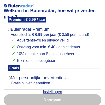
Welkom bij Buienradar, hoe wil je verder
gaan?
Premium € 6,99 / jaar
Mogen we je locatie gebruiken voor het
Lees meer.
weer?
Buienradar Premium
VERS HOOI
Voor slechts
€ 6,99 per jaar
(€ 0,58 per maand)
Advertentievrij en privacy veilig
Ontvang voor min. € 40,- aan cadeaus
Indien je hier nog geen akkoord op hebt gegeven,
verschijnt er zo een pop-up uit je browser waarin
10% donatie aan Staatsbosbeheer
deze toestemming gevraagd wordt.
Elk moment opzegbaar
Gratis
Is goed, toon de popup
Met persoonlijke advertenties
Gratis blijven gebruiken
Instellingen
Nu niet, misschien later
In de ochtend wegtrekkende bewolking ,in het Z.
Doorgaan
Oosten bleef wel wat hangen, Lenteachtige dag
Gebruik je Safari en wil je niet elke dag deze pop-up zien?