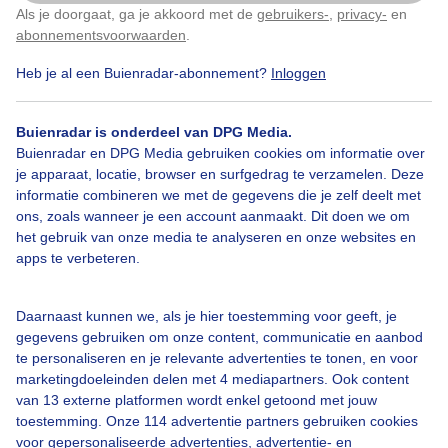
Als je doorgaat, ga je akkoord met de
gebruikers-
,
privacy-
en
Klik
hier
om dit aan te passen
Door: Anne-Marie van Iersel
Gemaakt: 13-12-2025, 26x bekeken
abonnementsvoorwaarden
.
Heb je al een Buienradar-abonnement?
Inloggen
1
Buienradar is onderdeel van DPG Media.
Reflectie
Winter
Zon
Buienradar en DPG Media gebruiken cookies om informatie over
je apparaat, locatie, browser en surfgedrag te verzamelen. Deze
informatie combineren we met de gegevens die je zelf deelt met
Bekijk slideshow
ons, zoals wanneer je een account aanmaakt. Dit doen we om
het gebruik van onze media te analyseren en onze websites en
apps te verbeteren.
Daarnaast kunnen we, als je hier toestemming voor geeft, je
gegevens gebruiken om onze content, communicatie en aanbod
Een moment geduld aub...
te personaliseren en je relevante advertenties te tonen, en voor
marketingdoeleinden delen met 4 mediapartners. Ook content
van 13 externe platformen wordt enkel getoond met jouw
toestemming. Onze 114 advertentie partners gebruiken cookies
voor gepersonaliseerde advertenties, advertentie- en