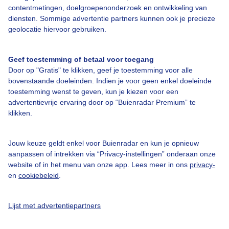
contentmetingen, doelgroepenonderzoek en ontwikkeling van
diensten. Sommige advertentie partners kunnen ook je precieze
Over Buienradar
geolocatie hiervoor gebruiken.
Bedrijfsgegevens
Geef toestemming of betaal voor toegang
Door op "Gratis" te klikken, geef je toestemming voor alle
Veelgestelde vragen
bovenstaande doeleinden. Indien je voor geen enkel doeleinde
toestemming wenst te geven, kun je kiezen voor een
Contact
advertentievrije ervaring door op “Buienradar Premium” te
Toegankelijkheid
klikken.
Gebruikersvoorwaarden
Jouw keuze geldt enkel voor Buienradar en kun je opnieuw
Adverteren
aanpassen of intrekken via “Privacy-instellingen” onderaan onze
Buienradar Team
website of in het menu van onze app. Lees meer in ons
privacy-
en
cookiebeleid
.
Privacy beleid
Cookie beleid
Lijst met advertentiepartners
Privacy instellingen