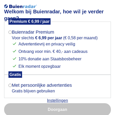
Welkom bij Buienradar, hoe wil je verder
gaan?
Premium € 6,99 / jaar
Mogen we je locatie gebruiken voor het
Mooie reflectie
weer?
Buienradar Premium
Voor slechts
€ 6,99 per jaar
(€ 0,58 per maand)
Advertentievrij en privacy veilig
Ontvang voor min. € 40,- aan cadeaus
Indien je hier nog geen akkoord op hebt gegeven,
verschijnt er zo een pop-up uit je browser waarin
10% donatie aan Staatsbosbeheer
deze toestemming gevraagd wordt.
Elk moment opzegbaar
Gratis
Is goed, toon de popup
Met persoonlijke advertenties
Gratis blijven gebruiken
Instellingen
Nu niet, misschien later
Mooie reflectie
Doorgaan
Gebruik je Safari en wil je niet elke dag deze pop-up zien?