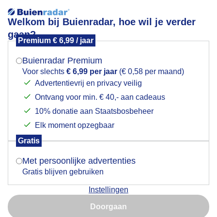
Welkom bij Buienradar, hoe wil je verder
gaan?
Premium € 6,99 / jaar
Mogen we je locatie gebruiken voor het
Sneeuwbol.
weer?
Buienradar Premium
Voor slechts
€ 6,99 per jaar
(€ 0,58 per maand)
Advertentievrij en privacy veilig
Ontvang voor min. € 40,- aan cadeaus
Indien je hier nog geen akkoord op hebt gegeven,
verschijnt er zo een pop-up uit je browser waarin
10% donatie aan Staatsbosbeheer
deze toestemming gevraagd wordt.
Elk moment opzegbaar
Gratis
Is goed, toon de popup
Met persoonlijke advertenties
Gratis blijven gebruiken
Instellingen
Nu niet, misschien later
Doorgaan
Gebruik je Safari en wil je niet elke dag deze pop-up zien?