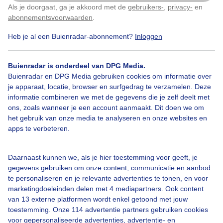
De enige sneeuw die we nu zien is die van een
Als je doorgaat, ga je akkoord met de
gebruikers-
,
privacy-
en
Klik
hier
om dit aan te passen
sneeuwschudbol bij ons de tuin rond half 3. In het
abonnementsvoorwaarden
.
zonnetje, dat wel.
Heb je al een Buienradar-abonnement?
Inloggen
Door: Erica van Leeuwen-de Bruijn
Buienradar is onderdeel van DPG Media.
Gemaakt: 11-12-2025, 136x bekeken
Buienradar en DPG Media gebruiken cookies om informatie over
je apparaat, locatie, browser en surfgedrag te verzamelen. Deze
informatie combineren we met de gegevens die je zelf deelt met
Sneeuw
ons, zoals wanneer je een account aanmaakt. Dit doen we om
het gebruik van onze media te analyseren en onze websites en
apps te verbeteren.
Bekijk slideshow
Daarnaast kunnen we, als je hier toestemming voor geeft, je
gegevens gebruiken om onze content, communicatie en aanbod
te personaliseren en je relevante advertenties te tonen, en voor
marketingdoeleinden delen met 4 mediapartners. Ook content
van 13 externe platformen wordt enkel getoond met jouw
Een moment geduld aub...
toestemming. Onze 114 advertentie partners gebruiken cookies
voor gepersonaliseerde advertenties, advertentie- en