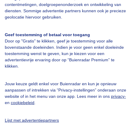
contentmetingen, doelgroepenonderzoek en ontwikkeling van
diensten. Sommige advertentie partners kunnen ook je precieze
geolocatie hiervoor gebruiken.
Geef toestemming of betaal voor toegang
Over Buienradar
Door op "Gratis" te klikken, geef je toestemming voor alle
bovenstaande doeleinden. Indien je voor geen enkel doeleinde
Bedrijfsgegevens
toestemming wenst te geven, kun je kiezen voor een
advertentievrije ervaring door op “Buienradar Premium” te
Veelgestelde vragen
klikken.
Contact
Toegankelijkheid
Jouw keuze geldt enkel voor Buienradar en kun je opnieuw
aanpassen of intrekken via “Privacy-instellingen” onderaan onze
Gebruikersvoorwaarden
website of in het menu van onze app. Lees meer in ons
privacy-
en
cookiebeleid
.
Adverteren
Buienradar Team
Lijst met advertentiepartners
Privacy beleid