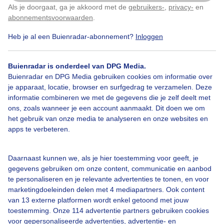
Als je doorgaat, ga je akkoord met de
gebruikers-
,
privacy-
en
Klik
hier
om dit aan te passen
Door: Adri Joosse
Gemaakt: 11-12-2025, 139x bekeken
abonnementsvoorwaarden
.
Heb je al een Buienradar-abonnement?
Inloggen
Neveligeatmosfeer
Zon
Buienradar is onderdeel van DPG Media.
Buienradar en DPG Media gebruiken cookies om informatie over
je apparaat, locatie, browser en surfgedrag te verzamelen. Deze
informatie combineren we met de gegevens die je zelf deelt met
Bekijk slideshow
ons, zoals wanneer je een account aanmaakt. Dit doen we om
het gebruik van onze media te analyseren en onze websites en
apps te verbeteren.
Daarnaast kunnen we, als je hier toestemming voor geeft, je
Een moment geduld aub...
gegevens gebruiken om onze content, communicatie en aanbod
te personaliseren en je relevante advertenties te tonen, en voor
marketingdoeleinden delen met 4 mediapartners. Ook content
van 13 externe platformen wordt enkel getoond met jouw
toestemming. Onze 114 advertentie partners gebruiken cookies
voor gepersonaliseerde advertenties, advertentie- en