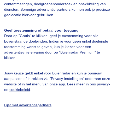
contentmetingen, doelgroepenonderzoek en ontwikkeling van
diensten. Sommige advertentie partners kunnen ook je precieze
Over Buienradar
geolocatie hiervoor gebruiken.
Bedrijfsgegevens
Geef toestemming of betaal voor toegang
Veelgestelde vragen
Door op "Gratis" te klikken, geef je toestemming voor alle
bovenstaande doeleinden. Indien je voor geen enkel doeleinde
Contact
toestemming wenst te geven, kun je kiezen voor een
advertentievrije ervaring door op “Buienradar Premium” te
Toegankelijkheid
klikken.
Gebruikersvoorwaarden
Adverteren
Jouw keuze geldt enkel voor Buienradar en kun je opnieuw
aanpassen of intrekken via “Privacy-instellingen” onderaan onze
Buienradar Team
website of in het menu van onze app. Lees meer in ons
privacy-
Privacy beleid
en
cookiebeleid
.
Cookie beleid
Lijst met advertentiepartners
Privacy instellingen
Gratis weerdata