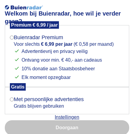
Welkom bij Buienradar, hoe wil je verder
gaan?
Premium € 6,99 / jaar
Mogen we je locatie gebruiken voor het
Af en toe zon.
weer?
Buienradar Premium
Voor slechts
€ 6,99 per jaar
(€ 0,58 per maand)
Advertentievrij en privacy veilig
Ontvang voor min. € 40,- aan cadeaus
Indien je hier nog geen akkoord op hebt gegeven,
verschijnt er zo een pop-up uit je browser waarin
10% donatie aan Staatsbosbeheer
deze toestemming gevraagd wordt.
Elk moment opzegbaar
Gratis
Is goed, toon de popup
Met persoonlijke advertenties
Gratis blijven gebruiken
Instellingen
Nu niet, misschien later
Af en toe liet de zon zich zien in een nevelige
atmosfeer.
Doorgaan
Gebruik je Safari en wil je niet elke dag deze pop-up zien?