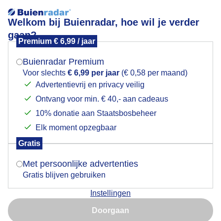
Welkom bij Buienradar, hoe wil je verder
gaan?
Premium € 6,99 / jaar
Mogen we je locatie gebruiken voor het
Zon en wolkenvelden; in het vroege ochtendlicht
weer?
Buienradar Premium
Voor slechts
€ 6,99 per jaar
(€ 0,58 per maand)
Advertentievrij en privacy veilig
Ontvang voor min. € 40,- aan cadeaus
Indien je hier nog geen akkoord op hebt gegeven,
verschijnt er zo een pop-up uit je browser waarin
10% donatie aan Staatsbosbeheer
deze toestemming gevraagd wordt.
Elk moment opzegbaar
Gratis
Is goed, toon de popup
Met persoonlijke advertenties
Gratis blijven gebruiken
Kats, Zeeland Langs de Oosterschelde bij een verlaten
Instellingen
Jachthaven.
Nu niet, misschien later
Doorgaan
Door: Geeske Harkema
Gemaakt: 10-12-2025, 137x bekeken
Gebruik je Safari en wil je niet elke dag deze pop-up zien?