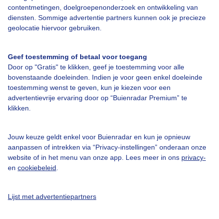
contentmetingen, doelgroepenonderzoek en ontwikkeling van
Over Buienradar
diensten. Sommige advertentie partners kunnen ook je precieze
geolocatie hiervoor gebruiken.
Bedrijfsgegevens
Geef toestemming of betaal voor toegang
Veelgestelde vragen
Door op "Gratis" te klikken, geef je toestemming voor alle
Contact
bovenstaande doeleinden. Indien je voor geen enkel doeleinde
toestemming wenst te geven, kun je kiezen voor een
Toegankelijkheid
advertentievrije ervaring door op “Buienradar Premium” te
klikken.
Gebruikersvoorwaarden
Adverteren
Jouw keuze geldt enkel voor Buienradar en kun je opnieuw
Buienradar Team
aanpassen of intrekken via “Privacy-instellingen” onderaan onze
website of in het menu van onze app. Lees meer in ons
privacy-
Privacy beleid
en
cookiebeleid
.
Cookie beleid
Privacy instellingen
Lijst met advertentiepartners
Gratis weerdata