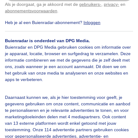
Als je doorgaat, ga je akkoord met de
gebruikers-
,
privacy-
en
Klik
hier
om dit aan te passen
abonnementsvoorwaarden
.
Heb je al een Buienradar-abonnement?
Inloggen
2
Zon
Wolken
Buienradar is onderdeel van DPG Media.
Buienradar en DPG Media gebruiken cookies om informatie over
je apparaat, locatie, browser en surfgedrag te verzamelen. Deze
Bekijk slideshow
informatie combineren we met de gegevens die je zelf deelt met
ons, zoals wanneer je een account aanmaakt. Dit doen we om
het gebruik van onze media te analyseren en onze websites en
apps te verbeteren.
Daarnaast kunnen we, als je hier toestemming voor geeft, je
Een moment geduld aub...
gegevens gebruiken om onze content, communicatie en aanbod
te personaliseren en je relevante advertenties te tonen, en voor
marketingdoeleinden delen met 4 mediapartners. Ook content
van 13 externe platformen wordt enkel getoond met jouw
toestemming. Onze 114 advertentie partners gebruiken cookies
voor gepersonaliseerde advertenties, advertentie- en