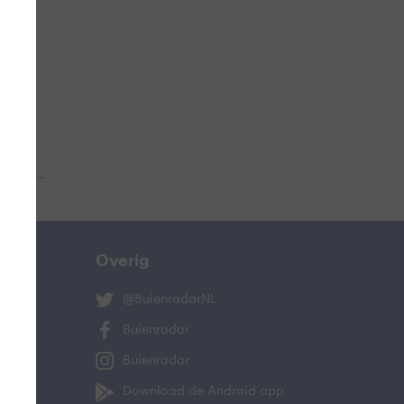
 aub...
Overig
@BuienradarNL
Buienradar
Buienradar
Download de Android app