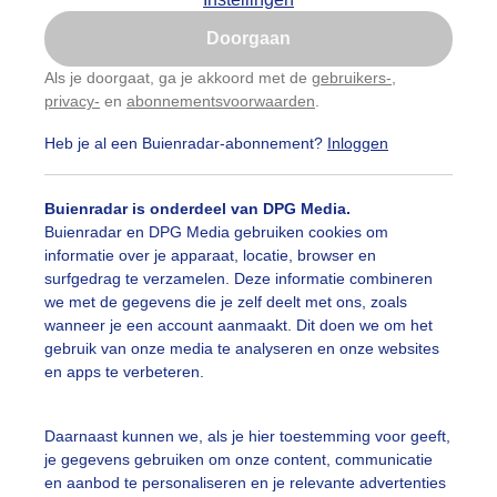
Is goed, toon de popup
Doorgaan
Nu niet, misschien later
Als je doorgaat, ga je akkoord met de
gebruikers-
,
privacy-
en
abonnementsvoorwaarden
.
Gebruik je Safari en wil je niet elke dag deze pop-up
zien?
Heb je al een Buienradar-abonnement?
Inloggen
Klik
hier
om dit aan te passen
Buienradar is onderdeel van DPG Media.
Buienradar en DPG Media gebruiken cookies om
informatie over je apparaat, locatie, browser en
surfgedrag te verzamelen. Deze informatie combineren
we met de gegevens die je zelf deelt met ons, zoals
wanneer je een account aanmaakt. Dit doen we om het
olking een stevige frisse wind en een fietser die samen m
gebruik van onze media te analyseren en onze websites
te regenplas langs de weg. Deze meneer vond het leuk dat i
en apps te verbeteren.
 aan zijn lach af te lezen.
r: Arnout Bolt
Gemaakt: 08-12-2025, 46x bekeken
Daarnaast kunnen we, als je hier toestemming voor geeft,
je gegevens gebruiken om onze content, communicatie
bewolking
#weerspiegeling
Wolken
en aanbod te personaliseren en je relevante advertenties