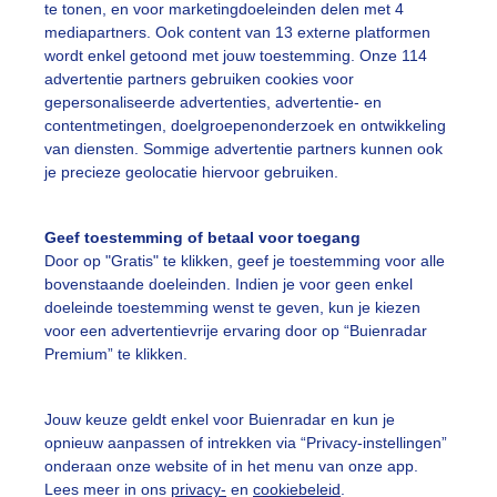
te tonen, en voor marketingdoeleinden delen met 4
mediapartners. Ook content van 13 externe platformen
wordt enkel getoond met jouw toestemming. Onze 114
ekijk slideshow
advertentie partners gebruiken cookies voor
gepersonaliseerde advertenties, advertentie- en
contentmetingen, doelgroepenonderzoek en ontwikkeling
van diensten. Sommige advertentie partners kunnen ook
je precieze geolocatie hiervoor gebruiken.
Een moment geduld
Geef toestemming of betaal voor toegang
Door op "Gratis" te klikken, geef je toestemming voor alle
bovenstaande doeleinden. Indien je voor geen enkel
doeleinde toestemming wenst te geven, kun je kiezen
uienradar
Mijn weer
voor een advertentievrije ervaring door op “Buienradar
Premium” te klikken.
fsgegevens
De Bilt
stelde vragen
Jouw keuze geldt enkel voor Buienradar en kun je
opnieuw aanpassen of intrekken via “Privacy-instellingen”
t
onderaan onze website of in het menu van onze app.
elijkheid
Lees meer in ons
privacy-
en
cookiebeleid
.