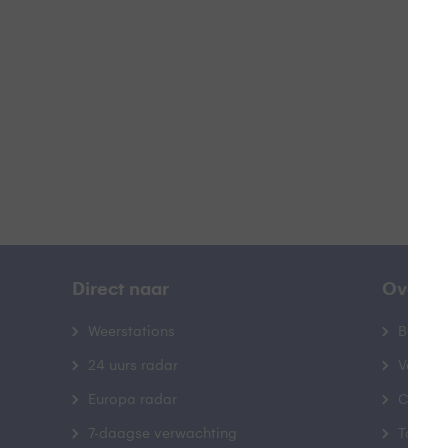
B
Direct naar
Over B
Weerstations
Bedrij
24 uurs radar
Veelge
Europa radar
Contac
7-daagse verwachting
Toegank