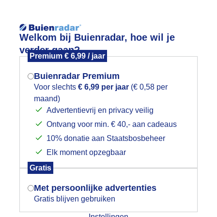
Reisinforma
Welkom bij Buienradar, hoe wil je
verder gaan?
Premium € 6,99 / jaar
Buienradar Premium
Voor slechts
€ 6,99 per jaar
(€ 0,58 per
wijd
Foto en video
Weerzine
maand)
Mogen we je locatie gebruiken voor
Advertentievrij en privacy veilig
het weer?
Zoeken in 
Ontvang voor min. € 40,- aan cadeaus
10% donatie aan Staatsbosbeheer
ewolking en een fietser die weerspieg
Elk moment opzegbaar
Indien je hier nog geen akkoord op hebt
Gratis
gegeven, verschijnt er zo een pop-up uit
je browser waarin deze toestemming
Met persoonlijke advertenties
gevraagd wordt.
Gratis blijven gebruiken
Instellingen