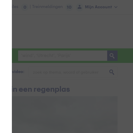
tie:
Files
| Treinmeldingen
Mijn Account
0
10
foto & video:
elt in een regenplas