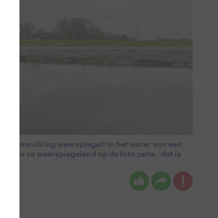
et de bewolking weerspiegelt in het water van een
k hem zo weerspiegelend op de foto zette , dat is