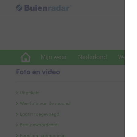
Mijn weer
Nederland
Wereld
Foto en video
B
Uitgelicht
Weerfoto van de maand
Laatst toegevoegd
Best gewaardeerd
Populaire categorieën