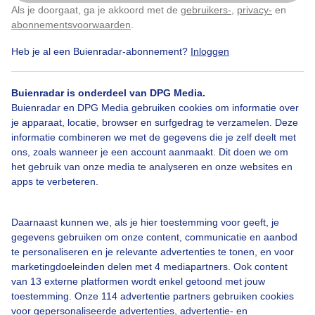
Als je doorgaat, ga je akkoord met de
gebruikers-
,
privacy-
en
Klik
hier
om dit aan te passen
maar goed weer om met de paarden richting strand te
abonnementsvoorwaarden
.
gaan...
Heb je al een Buienradar-abonnement?
Inloggen
Door: Nel van Es
Gemaakt: 07-12-2025, 98x bekeken
Buienradar is onderdeel van DPG Media.
Buienradar en DPG Media gebruiken cookies om informatie over
je apparaat, locatie, browser en surfgedrag te verzamelen. Deze
Paarden
Grijs
Richtingstrand
informatie combineren we met de gegevens die je zelf deelt met
ons, zoals wanneer je een account aanmaakt. Dit doen we om
het gebruik van onze media te analyseren en onze websites en
apps te verbeteren.
Bekijk slideshow
Daarnaast kunnen we, als je hier toestemming voor geeft, je
gegevens gebruiken om onze content, communicatie en aanbod
te personaliseren en je relevante advertenties te tonen, en voor
marketingdoeleinden delen met 4 mediapartners. Ook content
van 13 externe platformen wordt enkel getoond met jouw
Een moment geduld aub...
toestemming. Onze 114 advertentie partners gebruiken cookies
voor gepersonaliseerde advertenties, advertentie- en