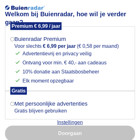
Welkom bij Buienradar, hoe wil je verder
gaan?
Premium € 6,99 / jaar
Mogen we je locatie gebruiken voor het
grijs...bewolkt..en boven zee wat mistig aan het
weer?
worden..rond 3 uur
Buienradar Premium
Voor slechts
€ 6,99 per jaar
(€ 0,58 per maand)
Advertentievrij en privacy veilig
Ontvang voor min. € 40,- aan cadeaus
Indien je hier nog geen akkoord op hebt gegeven,
verschijnt er zo een pop-up uit je browser waarin
10% donatie aan Staatsbosbeheer
deze toestemming gevraagd wordt.
Elk moment opzegbaar
Gratis
Is goed, toon de popup
Met persoonlijke advertenties
Gratis blijven gebruiken
Instellingen
Nu niet, misschien later
Doorgaan
Gebruik je Safari en wil je niet elke dag deze pop-up zien?