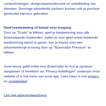
contentmetingen, doelgroepenonderzoek en ontwikkeling van
diensten. Sommige advertentie partners kunnen ook je precieze
geolocatie hiervoor gebruiken.
Over Buienradar
Geef toestemming of betaal voor toegang
Door op "Gratis" te klikken, geef je toestemming voor alle
bovenstaande doeleinden. Indien je voor geen enkel doeleinde
Bedrijfsgegevens
toestemming wenst te geven, kun je kiezen voor een
advertentievrije ervaring door op “Buienradar Premium” te
Veelgestelde vragen
klikken.
Contact
Toegankelijkheid
Jouw keuze geldt enkel voor Buienradar en kun je opnieuw
aanpassen of intrekken via “Privacy-instellingen” onderaan onze
Gebruikersvoorwaarden
website of in het menu van onze app. Lees meer in ons
privacy-
Adverteren
en
cookiebeleid
.
Buienradar Team
Lijst met advertentiepartners
Privacy beleid
Cookie beleid