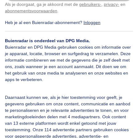
Als je doorgaat, ga je akkoord met de
gebruikers-
,
privacy-
en
Klik
hier
om dit aan te passen
abonnementsvoorwaarden
.
Heb je al een Buienradar-abonnement?
Inloggen
Wolkenkrabbersindemist
Zon
Wolken
Buienradar is onderdeel van DPG Media.
Buienradar en DPG Media gebruiken cookies om informatie over
Bekijk slideshow
je apparaat, locatie, browser en surfgedrag te verzamelen. Deze
informatie combineren we met de gegevens die je zelf deelt met
ons, zoals wanneer je een account aanmaakt. Dit doen we om
het gebruik van onze media te analyseren en onze websites en
apps te verbeteren.
Een moment geduld aub...
Daarnaast kunnen we, als je hier toestemming voor geeft, je
gegevens gebruiken om onze content, communicatie en aanbod
te personaliseren en je relevante advertenties te tonen, en voor
marketingdoeleinden delen met 4 mediapartners. Ook content
van 13 externe platformen wordt enkel getoond met jouw
toestemming. Onze 114 advertentie partners gebruiken cookies
voor gepersonaliseerde advertenties, advertentie- en
Over Buienradar