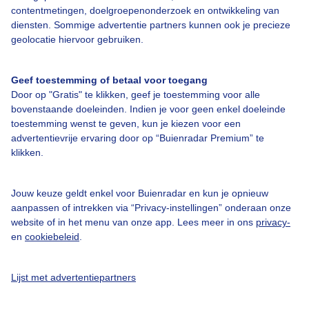
contentmetingen, doelgroepenonderzoek en ontwikkeling van
diensten. Sommige advertentie partners kunnen ook je precieze
Bedrijfsgegevens
geolocatie hiervoor gebruiken.
Veelgestelde vragen
Geef toestemming of betaal voor toegang
Contact
Door op "Gratis" te klikken, geef je toestemming voor alle
Toegankelijkheid
bovenstaande doeleinden. Indien je voor geen enkel doeleinde
toestemming wenst te geven, kun je kiezen voor een
Gebruikersvoorwaarden
advertentievrije ervaring door op “Buienradar Premium” te
klikken.
Adverteren
Buienradar Team
Jouw keuze geldt enkel voor Buienradar en kun je opnieuw
Privacy beleid
aanpassen of intrekken via “Privacy-instellingen” onderaan onze
website of in het menu van onze app. Lees meer in ons
privacy-
Cookie beleid
en
cookiebeleid
.
Privacy instellingen
Gratis weerdata
Lijst met advertentiepartners
@BuienradarNL