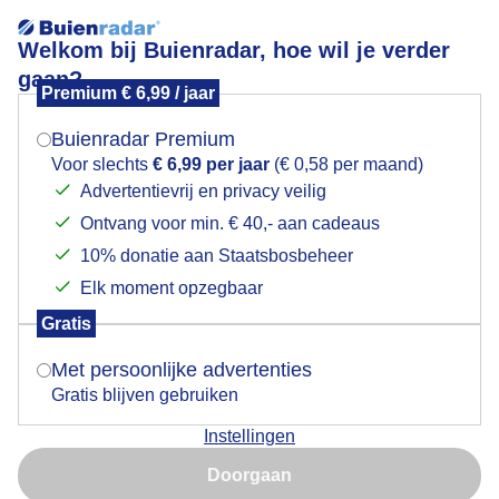
Welkom bij Buienradar, hoe wil je verder
gaan?
Premium € 6,99 / jaar
Mogen we je locatie gebruiken voor het
De mist aan de Maas is langzaam aan he5t oplossen
weer?
Buienradar Premium
Voor slechts
€ 6,99 per jaar
(€ 0,58 per maand)
Advertentievrij en privacy veilig
Ontvang voor min. € 40,- aan cadeaus
Indien je hier nog geen akkoord op hebt gegeven,
verschijnt er zo een pop-up uit je browser waarin
10% donatie aan Staatsbosbeheer
deze toestemming gevraagd wordt.
Elk moment opzegbaar
Gratis
Is goed, toon de popup
Met persoonlijke advertenties
Gratis blijven gebruiken
De zon doet flink haar best
Instellingen
Nu niet, misschien later
Door: Maddy Koster
Gemaakt: 05-12-2025, 70x bekeken
Doorgaan
Gebruik je Safari en wil je niet elke dag deze pop-up zien?